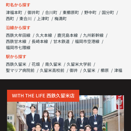
町名から探す
津福本町
御井町
合川町
東櫛原町
野中町
国分町
西町
東合川
上津町
梅満町
沿線から探す
西鉄大牟田線
久大本線
鹿児島本線
九州新幹線
西鉄甘木線
長崎本線
甘木鉄道
福岡市空港線
福岡市七隈線
駅から探す
西鉄久留米
花畑
南久留米
久留米大学前
聖マリア病院前
久留米高校前
御井
久留米
櫛原
津福
WITH THE LIFE 西鉄久留米店