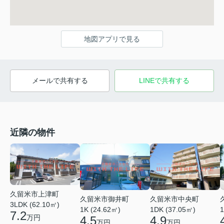
地図アプリで見る
メールで共有する
LINEで共有する
近隣の物件
久留米市上津町
久留米市御井町
久留米市中央町
3LDK (62.10㎡)
1K (24.62㎡)
1DK (37.05㎡)
1
7.2
万円
4.5
4.9
万円
万円