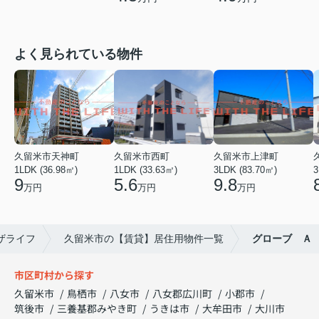
よく見られている物件
久留米市天神町
久留米市西町
久留米市上津町
1LDK (36.98㎡)
1LDK (33.63㎡)
3LDK (83.70㎡)
3
9
5.6
9.8
万円
万円
万円
ザライフ
久留米市の【賃貸】居住用物件一覧
グローブ Ａ
市区町村から探す
久留米市
鳥栖市
八女市
八女郡広川町
小郡市
筑後市
三養基郡みやき町
うきは市
大牟田市
大川市