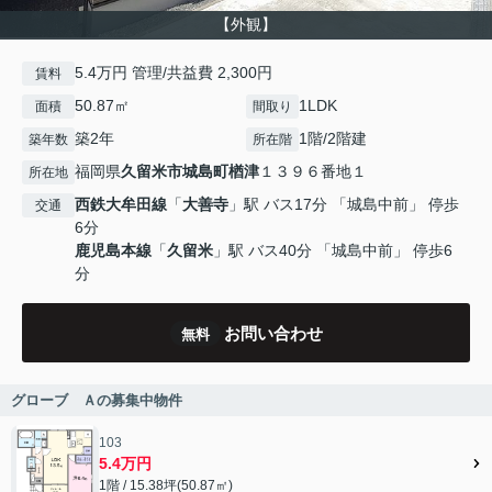
【外観】
5.4万円 管理/共益費 2,300円
賃料
50.87㎡
1LDK
面積
間取り
築2年
1階/2階建
築年数
所在階
福岡県
久留米市
城島町楢津
１３９６番地１
所在地
西鉄大牟田線
「
大善寺
」駅 バス17分 「城島中前」 停歩
交通
6分
鹿児島本線
「
久留米
」駅 バス40分 「城島中前」 停歩6
分
お問い合わせ
無料
グローブ Ａの募集中物件
103
5.4万円
1階 / 15.38坪(50.87㎡)