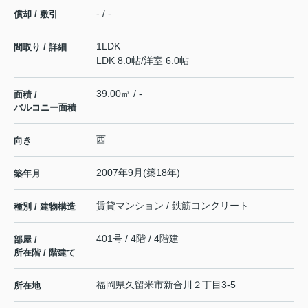
- / -
償却 / 敷引
1LDK
間取り / 詳細
LDK 8.0帖
/
洋室 6.0帖
39.00㎡ / -
面積 /
バルコニー面積
西
向き
2007年9月(築18年)
築年月
賃貸マンション / 鉄筋コンクリート
種別 / 建物構造
401号 / 4階 / 4階建
部屋 /
所在階 / 階建て
福岡県
久留米市
新合川
２丁目3-5
所在地