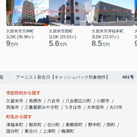
久留米市天神町
久留米市西町
久留米市津福本町
1LDK (36.98㎡)
1LDK (33.63㎡)
3LDK (72.67㎡)
3
9
5.6
8.5
万円
万円
万円
覧
アーニスト新合川【キャッシュバック対象物件】
401号
市区町村から探す
久留米市
鳥栖市
八女市
八女郡広川町
小郡市
筑後市
三養基郡みやき町
うきは市
大牟田市
大川市
町名から探す
津福本町
御井町
合川町
東櫛原町
野中町
西町
国分町
東合川
上津町
梅満町