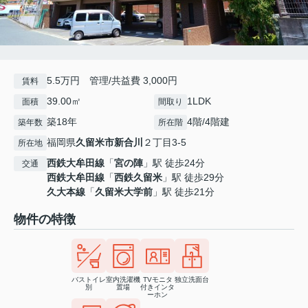
5.5万円 管理/共益費 3,000円
賃料
39.00㎡
1LDK
面積
間取り
築18年
4階/4階建
築年数
所在階
福岡県
久留米市
新合川
２丁目3-5
所在地
西鉄大牟田線
「
宮の陣
」駅 徒歩24分
交通
西鉄大牟田線
「
西鉄久留米
」駅 徒歩29分
久大本線
「
久留米大学前
」駅 徒歩21分
物件の特徴
バストイレ
室内洗濯機
TVモニタ
独立洗面台
別
置場
付きインタ
ーホン