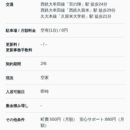
西鉄大牟田線
「
宮の陣
」駅 徒歩24分
交通
西鉄大牟田線
「
西鉄久留米
」駅 徒歩29分
久大本線
「
久留米大学前
」駅 徒歩21分
空有(1台) / 0円
駐車場 / 月額料金
- / -
更新料 /
更新事務手数料
2年
契約期間
空家
現況
即時
入居可能日
-
敷金積み増し
町費:550円（月額） 安心サポート:880円（月
その他条件
額）