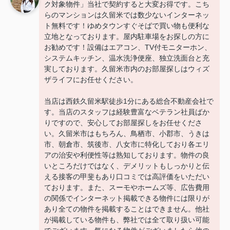
ク対象物件」当社で契約すると大変お得です。こち
らのマンションは久留米では数少ないインターネッ
ト無料です！ゆめタウンすぐそばで買い物も便利な
立地となっております。屋内駐車場をお探しの方に
お勧めです！設備はエアコン、TV付モニターホン、
システムキッチン、温水洗浄便座、独立洗面台と充
実しております。久留米市内のお部屋探しはウィズ
ザライフにお任せください。
当店は西鉄久留米駅徒歩1分にある総合不動産会社で
す。当店のスタッフは経験豊富なベテラン社員ばか
りですので、安心してお部屋探しをお任せくださ
い。久留米市はもちろん、鳥栖市、小郡市、うきは
市、朝倉市、筑後市、八女市に特化しており各エリ
アの治安や利便性等は熟知しております。物件の良
いところだけではなく、デメリットもしっかりと伝
える接客の甲斐もあり口コミでは高評価をいただい
ております。また、スーモやホームズ等、広告費用
の関係でインターネット掲載できる物件には限りが
あり全ての物件を掲載することはできません。他社
が掲載している物件も、弊社では全て取り扱い可能