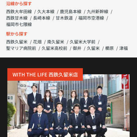
沿線から探す
西鉄大牟田線
久大本線
鹿児島本線
九州新幹線
西鉄甘木線
長崎本線
甘木鉄道
福岡市空港線
福岡市七隈線
駅から探す
西鉄久留米
花畑
南久留米
久留米大学前
聖マリア病院前
久留米高校前
御井
久留米
櫛原
津福
WITH THE LIFE 西鉄久留米店