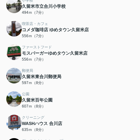
小学校
久留米市立合川小学校
494ｍ（7分）
喫茶店・カフェ
コメダ珈琲店 ゆめタウン久留米店
556ｍ（7分）
ファーストフード
モスバーガーゆめタウン久留米店
556ｍ（7分）
郵便局
久留米東合川郵便局
597ｍ（8分）
公園
久留米百年公園
607ｍ（8分）
クリーニング
WASHハウス 合川店
635ｍ（8分）