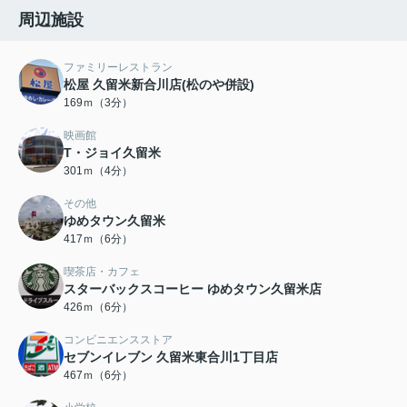
周辺施設
ファミリーレストラン
松屋 久留米新合川店(松のや併設)
169ｍ（3分）
映画館
T・ジョイ久留米
301ｍ（4分）
その他
ゆめタウン久留米
417ｍ（6分）
喫茶店・カフェ
スターバックスコーヒー ゆめタウン久留米店
426ｍ（6分）
コンビニエンスストア
セブンイレブン 久留米東合川1丁目店
467ｍ（6分）