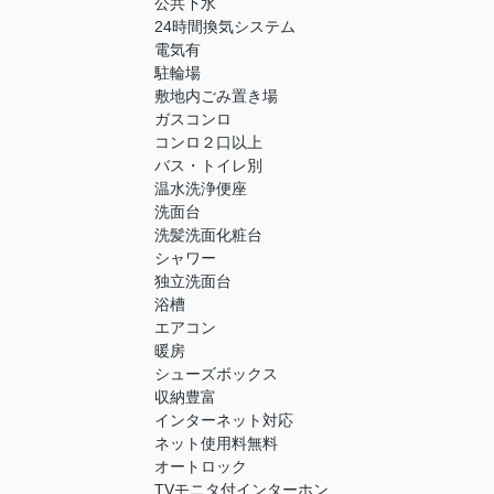
公共下水
24時間換気システム
電気有
駐輪場
敷地内ごみ置き場
ガスコンロ
コンロ２口以上
バス・トイレ別
温水洗浄便座
洗面台
洗髪洗面化粧台
シャワー
独立洗面台
浴槽
エアコン
暖房
シューズボックス
収納豊富
インターネット対応
ネット使用料無料
オートロック
TVモニタ付インターホン