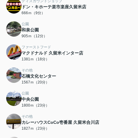
ディスカウントショップ
ドン・キホーテ楽市楽座久留米店
666ｍ（9分）
公園
和泉公園
905ｍ（12分）
ファーストフード
マクドナルド 久留米インター店
1381ｍ（18分）
その他
石橋文化センター
1567ｍ（20分）
公園
中央公園
1800ｍ（23分）
その他
カレーハウスCoCo壱番屋 久留米合川店
1827ｍ（23分）