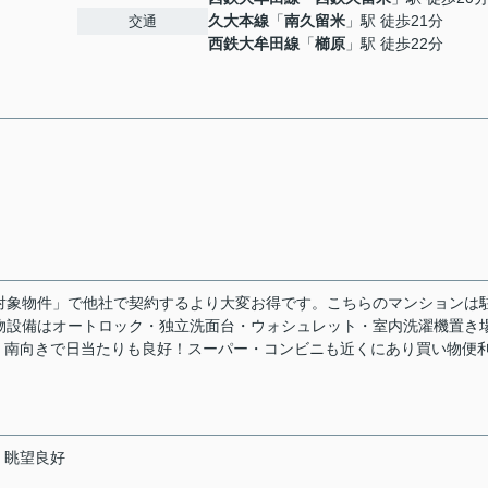
久大本線
「
南久留米
」駅 徒歩21分
交通
西鉄大牟田線
「
櫛原
」駅 徒歩22分
ック対象物件」で他社で契約するより大変お得です。こちらのマンションは
物設備はオートロック・独立洗面台・ウォシュレット・室内洗濯機置き
。南向きで日当たりも良好！スーパー・コンビニも近くにあり買い物便
眺望良好