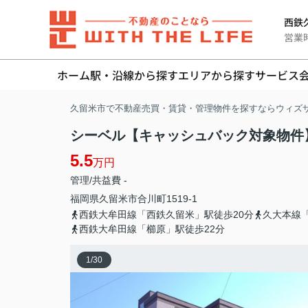
西鉄久
営業時間
ホーム
駅・沿線から探す
エリアから探す
サービス
久留米市で不動産売買・賃貸・管理物件を探すならウィズ
シーベル【キャッシュバック対象物件】
5.5
万円
管理/共益費 -
福岡県
久留米市
合川町
1519-1
西鉄大牟田線「西鉄久留米」駅徒歩20分
久大本線
西鉄大牟田線「櫛原」駅徒歩22分
1
/
30