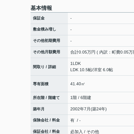
基本情報
-
保証金
敷金積み増し
-
その他初期費用
-
その他月額費用
合計0.05万円 ( 内訳：町費0.05万円
1LDK
間取り / 詳細
LDK 10.5帖
/
洋室 6.0帖
41.40㎡
専有面積
1階 / 6階建
所在階 / 階建て
2002年7月(築24年)
築年月
保険会社 / 料金
有 / -
保証会社 / 料金
必加入 / その他