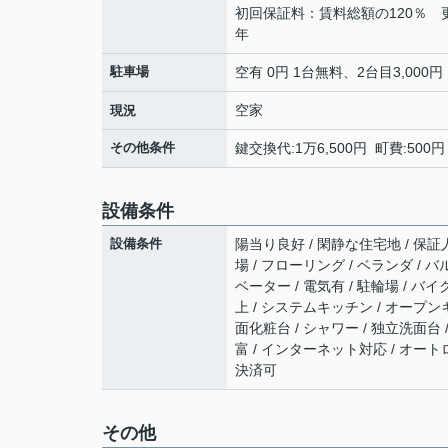
初回保証料：賃料総額の120％ 
年
駐車場
空有 0円 1台無料、2台目3,000円
空家
現況
その他条件
鍵交換代:1万6,500円 町費:500
設備条件
設備条件
陽当り良好 / 閑静な住宅地 / 保証
場 / フローリング / ベランダ / 
ベーター / 電気有 / 駐輪場 / バ
上 / システムキッチン / オープン
面化粧台 / シャワー / 独立洗面台 
富 / インターネット対応 / オート
決済可
その他