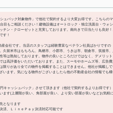
ャッシュバック対象物件」で他社で契約するより大変お得です。こちらのマ
2台目もご相談ください！建物設備はオートロック・独立洗面台・ウォシ
ッチン・クローゼットと充実しております。南向きで日当たりも良好！
です！
動産会社です。当店のスタッフは経験豊富なベテラン社員ばかりですの
。久留米市はもちろん、鳥栖市、小郡市、うきは市、朝倉市、筑後市、
性等は熟知しております。物件の良いところだけではなく、デメリット
では高評価をいただいております。また、スーモやホームズ等、広告費
は限りがあり全ての物件を掲載することはできません。他社が掲載して
ざいます。気になる物件がございましたら他の不動産会社の情報でも構
00円キャッシュバック」させて頂きます（他社で契約するよりお得です）
います(上層階が良い、角部屋が良い、より安い部屋が良いなどお気軽
先となります
決済、ＬｉｎｅＰａｙ決済対応可能です