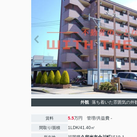
外観
落ち着いた雰囲気の外
5.5
万円 管理/共益費 -
賃料
1LDK/41.40㎡
間取り/面積