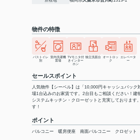
福岡県
久留米市
合川町
1519-1
所在地
物件の特徴
バストイレ
室内洗濯機
TVモニタ付
独立洗面台
オートロッ
エレベータ
別
置場
きインター
ク
ー
ホン
セールスポイント
人気物件【シーベル】は「10,000円キャッシュバ
場1台込みのお家賃です。2台目もご相談ください！建
システムキッチン・クローゼットと充実しております
す！
ポイント
バルコニー
暖房便座
南面バルコニー
クロゼット