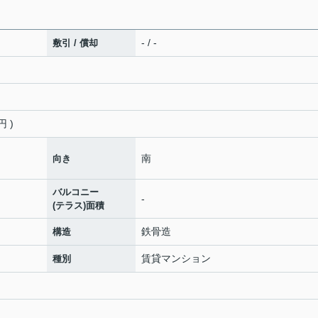
- / -
敷引 / 償却
 )
南
向き
バルコニー
-
(テラス)面積
鉄骨造
構造
賃貸マンション
種別