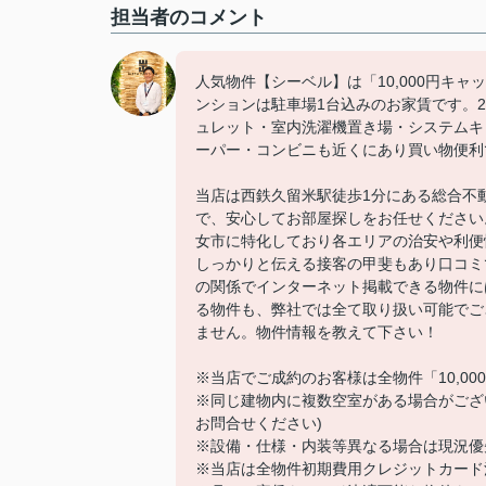
担当者のコメント
人気物件【シーベル】は「10,000円キ
ンションは駐車場1台込みのお家賃です。
ュレット・室内洗濯機置き場・システムキ
ーパー・コンビニも近くにあり買い物便利
当店は西鉄久留米駅徒歩1分にある総合不
で、安心してお部屋探しをお任せください
女市に特化しており各エリアの治安や利便
しっかりと伝える接客の甲斐もあり口コミ
の関係でインターネット掲載できる物件に
る物件も、弊社では全て取り扱い可能でご
ません。物件情報を教えて下さい！
※当店でご成約のお客様は全物件「10,0
※同じ建物内に複数空室がある場合がござ
お問合せください)
※設備・仕様・内装等異なる場合は現況優
※当店は全物件初期費用クレジットカード