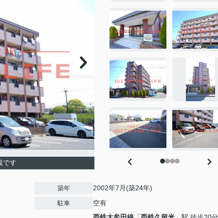
観です
2002年7月(築24年)
築年
空有
駐車
西鉄大牟田線
「
西鉄久留米
」駅 徒歩20