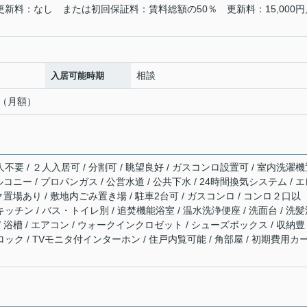
更新料：なし または初回保証料：賃料総額の50％ 更新料：15,000円
相談
入居可能時期
円（月額）
人不要 / ２人入居可 / 分割可 / 眺望良好 / ガスコンロ設置可 / 室内洗濯
バルコニー / プロパンガス / 公営水道 / 公共下水 / 24時間換気システム / 
イク置場あり / 敷地内ごみ置き場 / 駐車2台可 / ガスコンロ / コンロ２口以
キッチン / バス・トイレ別 / 追焚機能浴室 / 温水洗浄便座 / 洗面台 / 洗
/ 浴槽 / エアコン / ウォークインクロゼット / シューズボックス / 収納豊
ロック / TVモニタ付インターホン / 住戸内覧可能 / 角部屋 / 初期費用カ