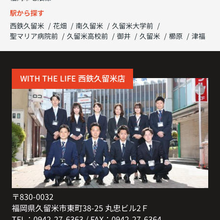
駅から探す
西鉄久留米
花畑
南久留米
久留米大学前
聖マリア病院前
久留米高校前
御井
久留米
櫛原
津福
WITH THE LIFE 西鉄久留米店
〒830-0032
福岡県久留米市東町38-25 丸忠ビル2Ｆ
TEL：0942-27-6363 / FAX：0942-27-6364