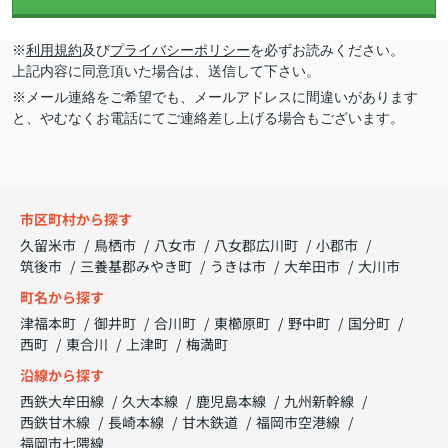
※
利用規約
及び
プライバシーポリシー
を必ずお読みください。
上記内容に同意頂いた場合は、送信して下さい。
※メール連絡をご希望でも、メールアドレスに間違いがあります
と、やむなくお電話にてご連絡差し上げる場合もございます。
市区町村から探す
久留米市
鳥栖市
八女市
八女郡広川町
小郡市
筑後市
三養基郡みやき町
うきは市
大牟田市
大川市
町名から探す
津福本町
御井町
合川町
東櫛原町
野中町
国分町
西町
東合川
上津町
梅満町
沿線から探す
西鉄大牟田線
久大本線
鹿児島本線
九州新幹線
西鉄甘木線
長崎本線
甘木鉄道
福岡市空港線
福岡市七隈線