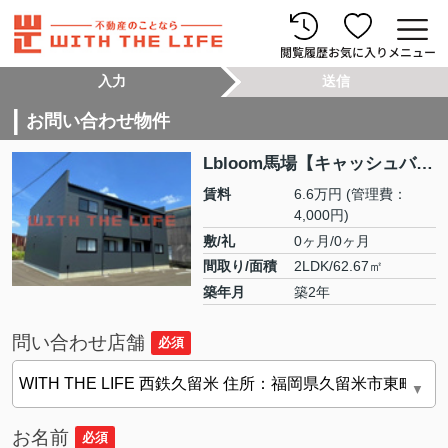
閲覧履歴
お気に入り
メニュー
入力
送信
お問い合わせ物件
Lbloom馬場【キャッシュバック対象物件】 A102号
賃料
6.6万円
(管理費：
4,000円)
敷/礼
0ヶ月/0ヶ月
間取り/面積
2LDK/62.67㎡
築年月
築2年
問い合わせ店舗
必須
お名前
必須