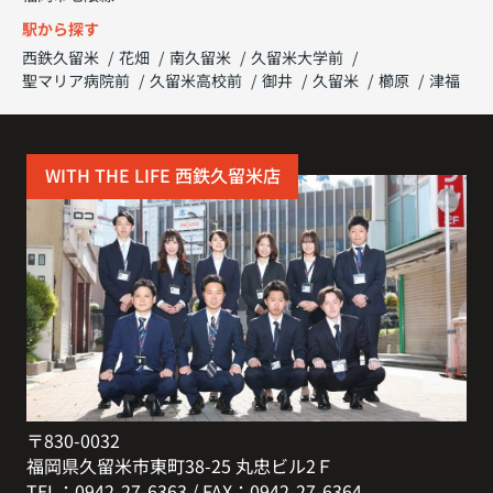
駅から探す
西鉄久留米
花畑
南久留米
久留米大学前
聖マリア病院前
久留米高校前
御井
久留米
櫛原
津福
WITH THE LIFE 西鉄久留米店
〒830-0032
福岡県久留米市東町38-25 丸忠ビル2Ｆ
TEL：0942-27-6363 / FAX：0942-27-6364