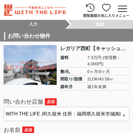
閲覧履歴
お気に入り
メニュー
入力
送信
お問い合わせ物件
レガリア西町【キャッシュバック対象】 301号
賃料
7.3万円
(管理費：
4,000円)
敷/礼
0ヶ月/0ヶ月
間取り/面積
2LDK/43.58㎡
築年月
築1年未満
問い合わせ店舗
必須
お名前
必須