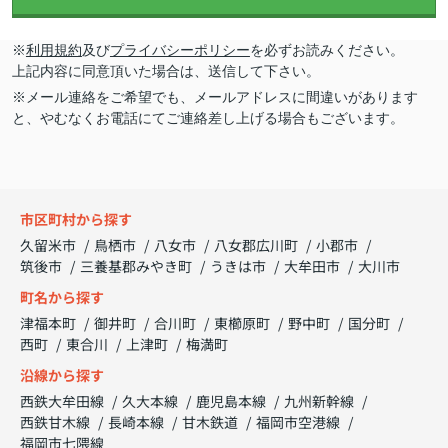
※
利用規約
及び
プライバシーポリシー
を必ずお読みください。
上記内容に同意頂いた場合は、送信して下さい。
※メール連絡をご希望でも、メールアドレスに間違いがあります
と、やむなくお電話にてご連絡差し上げる場合もございます。
市区町村から探す
久留米市
鳥栖市
八女市
八女郡広川町
小郡市
筑後市
三養基郡みやき町
うきは市
大牟田市
大川市
町名から探す
津福本町
御井町
合川町
東櫛原町
野中町
国分町
西町
東合川
上津町
梅満町
沿線から探す
西鉄大牟田線
久大本線
鹿児島本線
九州新幹線
西鉄甘木線
長崎本線
甘木鉄道
福岡市空港線
福岡市七隈線