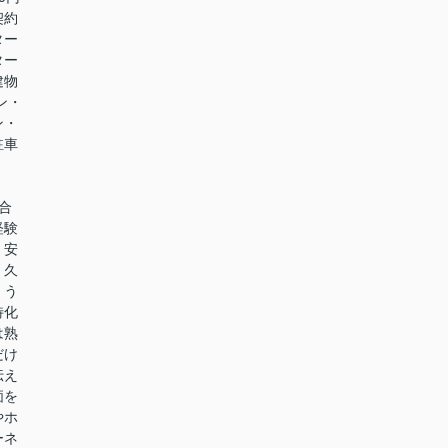
契約
ター
ター
建物
ン・
ン・
駐車
合
経験
、安
。久
、う
特化
は熟
だけ
伝え
価を
やホ
ーネ