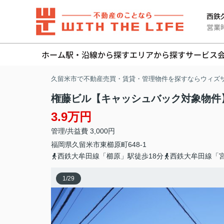
西鉄久
営業時間
ホーム
駅・沿線から探す
エリアから探す
サービス
久留米市で不動産売買・賃貸・管理物件を探すならウィズ
権藤ビル【キャッシュバック対象物件
3.9万円
管理/共益費 3,000円
福岡県
久留米市
東櫛原町
648-1
西鉄大牟田線「櫛原」駅徒歩18分
西鉄大牟田線「宮
1
/
29