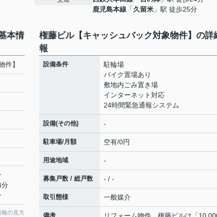
鹿児島本線
「
久留米
」駅 徒歩25分
基本情
権藤ビル【キャッシュバック対象物件】の詳
報
物件】
設備条件
駐輪場
バイク置場あり
敷地内ごみ置き場
インターネット対応
24時間緊急通報システム
設備(その他)
-
駐車場/月額
空有/0円
用途地域
-
分
募集戸数 / 総戸数
- / -
4分
分
取引態様
一般媒介
情報の見方
備考
リフォーム物件、権藤ビルは「10,00