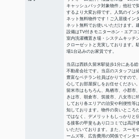
キャッシュバック対象物件」他社で
するより大変お得です。人気のイン
ネット無料物件です！ご入居後イン
ネット無料でお使いいただけます。
設備はTV付きモニターホン・エアコ
室内洗濯機置き場・システムキッチ
クローゼットと充実しております。
場1台込みのお家賃です。
当店は西鉄久留米駅徒歩1分にある総
不動産会社です。当店のスタッフは
豊富なベテラン社員ばかりですので
心してお部屋探しをお任せください
留米市はもちろん、鳥栖市、小郡市
きは市、朝倉市、筑後市、八女市に
しており各エリアの治安や利便性等
知しております。物件の良いところ
ではなく、デメリットもしっかりと
る接客の甲斐もあり口コミでは高評
いただいております。また、スーモ
ームズ等、広告費用の関係でインタ