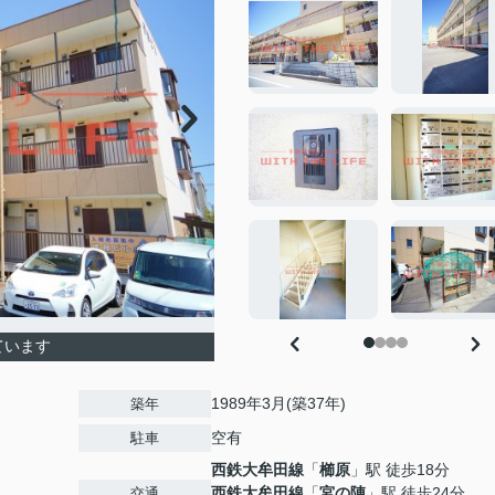
ています
1989年3月(築37年)
築年
空有
駐車
西鉄大牟田線
「
櫛原
」駅 徒歩18分
西鉄大牟田線
「
宮の陣
」駅 徒歩24分
交通