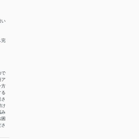
扱い
ス完
ので
築ア
一方
する
設さ
付け
悩み
お困
ださ