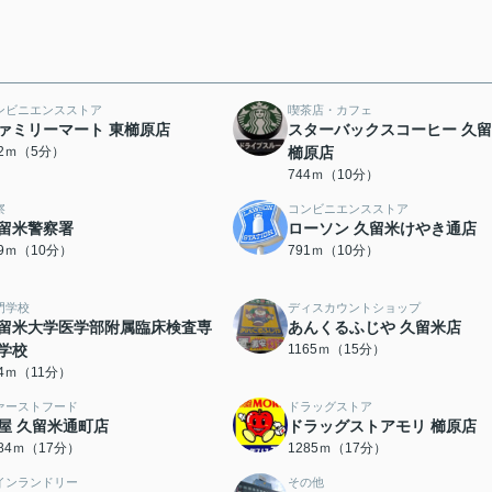
ンビニエンスストア
喫茶店・カフェ
ァミリーマート 東櫛原店
スターバックスコーヒー 久
52ｍ（5分）
櫛原店
744ｍ（10分）
察
コンビニエンスストア
留米警察署
ローソン 久留米けやき通店
89ｍ（10分）
791ｍ（10分）
門学校
ディスカウントショップ
留米大学医学部附属臨床検査専
あんくるふじや 久留米店
学校
1165ｍ（15分）
64ｍ（11分）
ァーストフード
ドラッグストア
屋 久留米通町店
ドラッグストアモリ 櫛原店
284ｍ（17分）
1285ｍ（17分）
インランドリー
その他