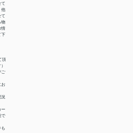
全て
。他
全て
る物
の情
て下
て頂
す）
がご
にお
現況
カー
能で
件も