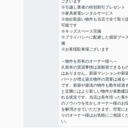
ございます
※引越し業者の特別割引プレゼント
※家具家電レンタルサービス
※他社取扱い物件も当店で全て取り
可能です
※キッズスペース完備
※プライバシーに配慮した個室ブー
備
※お客様駐車場ございます
～物件を所有のオーナー様へ～
久留米の賃貸事情は楽観視できるも
はありません。新築マンションや新
パートが増え築古物件の需要は減る
です。新築や築浅の物件も数年経過
と近隣にはより新しい物件が多数建
れる状況です。当店は長年培った客
のノウハウを生かしオーナー様のお
を解消させていただきます。空室に
りのオーナー様はお気軽にご相談く
い。