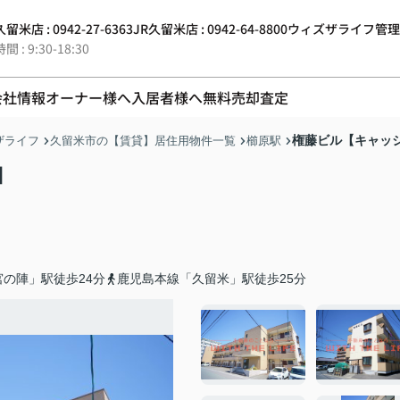
留米店 : 0942-27-6363
JR久留米店 : 0942-64-8800
ウィズザライフ管理 : 0
 : 9:30-18:30
会社情報
オーナー様へ
入居者様へ
無料売却査定
権藤ビル【キャッ
ザライフ
久留米市の【賃貸】居住用物件一覧
櫛原駅
】
の陣」駅徒歩24分
鹿児島本線「久留米」駅徒歩25分