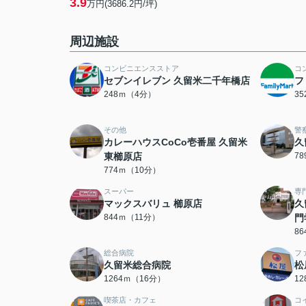
3.9
万円(3686.2円/坪)
周辺施設
コンビニエンスストア
コ
セブンイレブン 久留米二千年橋店
フ
248ｍ（4分）
3
その他
警
カレーハウスCoCo壱番屋 久留米
久
東櫛原店
7
774ｍ（10分）
スーパー
専
マックスバリュ 櫛原店
久
844ｍ（11分）
門
8
総合病院
フ
久留米総合病院
松
1264ｍ（16分）
1
喫茶店・カフェ
コ