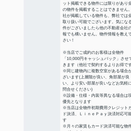
ット掲載できる物件には限りがあり
の物件を掲載することはできません
社が掲載している物件も、弊社では
取り扱い可能でございます。気にな
件がございましたら他の不動産会社
報でも構いません。物件情報を教え
さい！
※当店でご成約のお客様は全物件
「10,000円キャッシュバック」させ
きます（他社で契約するよりお得で
※同じ建物内に複数空室がある場合
ざいます(上層階が良い、角部屋が良
い、より安い部屋が良いなどお気軽
問合せください)
※設備・仕様・内装等異なる場合は
優先となります
※当店は全物件初期費用クレジット
ド決済、ＬｉｎｅＰａｙ決済対応可
す
※月々の家賃もカード決済可能な物