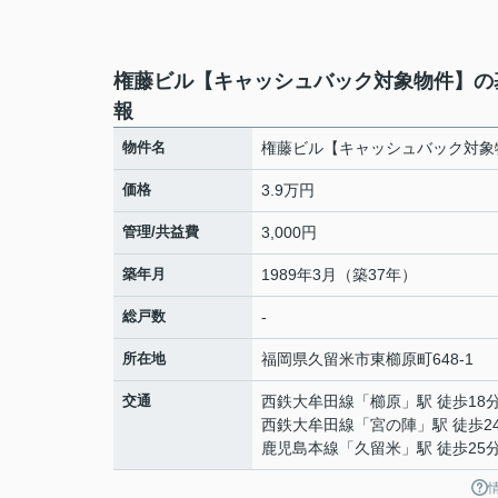
権藤ビル【キャッシュバック対象物件】の
報
物件名
権藤ビル【キャッシュバック対象
価格
3.9万円
管理/共益費
3,000円
築年月
1989年3月（築37年）
総戸数
-
所在地
福岡県
久留米市
東櫛原町
648-1
交通
西鉄大牟田線
「
櫛原
」駅 徒歩18
西鉄大牟田線
「
宮の陣
」駅 徒歩2
鹿児島本線
「
久留米
」駅 徒歩25