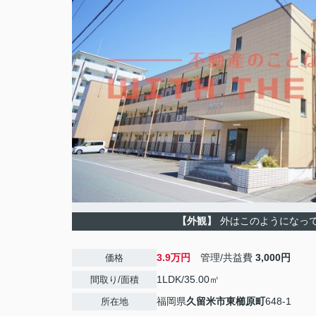
【外観】
外はこのようになっ
3.9万円
管理/共益費
3,000円
価格
1LDK/35.00㎡
間取り/面積
福岡県
久留米市
東櫛原町
648-1
所在地