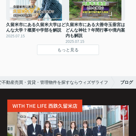
久留米市にある久留米大学はど
久留米市にある大善寺玉垂宮は
んな大学？概要や学部を解説
どんな神社？年間行事や境内案
内も解説
2025.07.15
2025.07.15
もっと見る
で不動産売買・賃貸・管理物件を探すならウィズザライフ
ブログ
WITH THE LIFE 西鉄久留米店