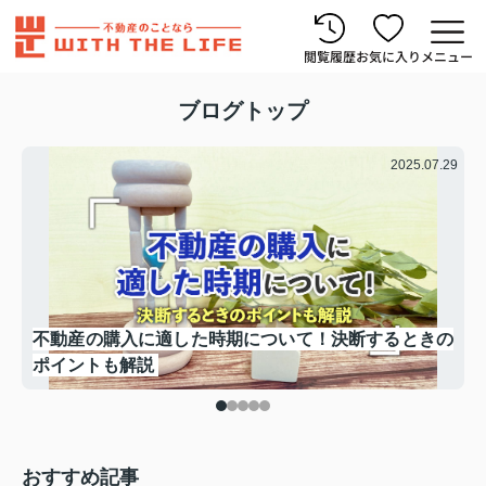
閲覧履歴
お気に入り
メニュー
ブログトップ
.15
2025.07.29
部
不動産の購入に適した時期について！決断するときの
ポイントも解説
おすすめ記事