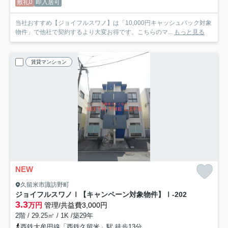
敷礼0
即入居可
当社おすすめ【ジョイフルスワノ】は「10,000円キャッシュバック対象
物件」で他社で契約するより大変お得です。こちらのマ...
もっと見る
賃貸マンション
NEW
久留米市諏訪野町
ジョイフルスワノⅠ【キャンペーン対象物件】
Ⅰ-202
3.3
万円
管理/共益費3,000円
2階 / 29.25㎡ / 1K /築29年
西鉄大牟田線「西鉄久留米」駅 徒歩13分