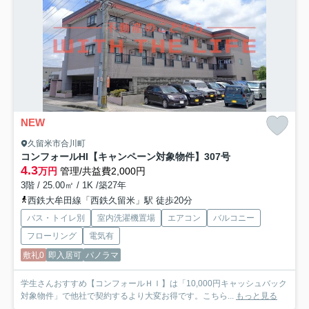
NEW
久留米市合川町
コンフォールHI【キャンペーン対象物件】
307号
4.3
万円
管理/共益費2,000円
3階 / 25.00㎡ / 1K /築27年
西鉄大牟田線「西鉄久留米」駅 徒歩20分
バス・トイレ別
室内洗濯機置場
エアコン
バルコニー
フローリング
電気有
敷礼0
即入居可
パノラマ
学生さんおすすめ【コンフォールＨＩ】は「10,000円キャッシュバック
対象物件」で他社で契約するより大変お得です。こちら...
もっと見る