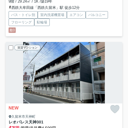
9階 / 29.24㎡ / 1K /築19年
西鉄大牟田線「西鉄久留米」駅 徒歩12分
バス・トイレ別
室内洗濯機置場
エアコン
バルコニー
フローリング
駐輪場
敷0
賃貸マンション
NEW
久留米市天神町
レオパレス天神
301
4