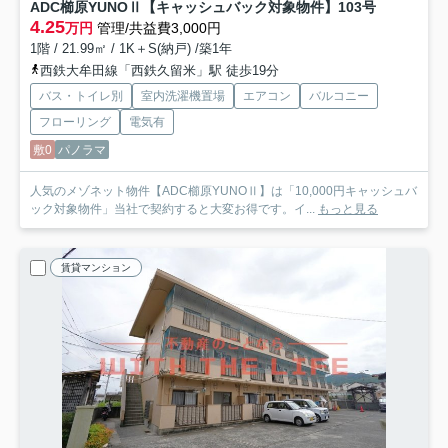
ADC櫛原YUNOⅡ【キャッシュバック対象物件】
103号
4.25
万円
管理/共益費3,000円
1階 / 21.99㎡ / 1K＋S(納戸) /築1年
西鉄大牟田線「西鉄久留米」駅 徒歩19分
バス・トイレ別
室内洗濯機置場
エアコン
バルコニー
フローリング
電気有
敷0
パノラマ
人気のメゾネット物件【ADC櫛原YUNOⅡ】は「10,000円キャッシュバ
ック対象物件」当社で契約すると大変お得です。イ...
もっと見る
賃貸マンション