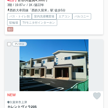
万円
管理/共益費4,500円
3階 / 19.87㎡ / 1K /築22年
西鉄大牟田線「西鉄久留米」駅 徒歩5分
バス・トイレ別
室内洗濯機置場
エアコン
バルコニー
駐輪場
TVモニタ付インターホン
敷0
アパート
NEW
久留米市上津
カレントヴィラ
205