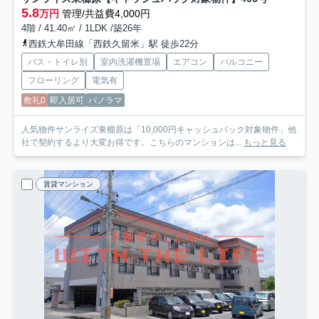
5.8
万円
管理/共益費4,000円
4階 / 41.40㎡ / 1LDK /築26年
西鉄大牟田線「西鉄久留米」駅 徒歩22分
バス・トイレ別
室内洗濯機置場
エアコン
バルコニー
フローリング
電気有
敷礼0
即入居可
パノラマ
人気物件サンライズ東櫛原は「10,000円キャッシュバック対象物件」他
社で契約するより大変お得です。こちらのマンションは...
もっと見る
賃貸マンション