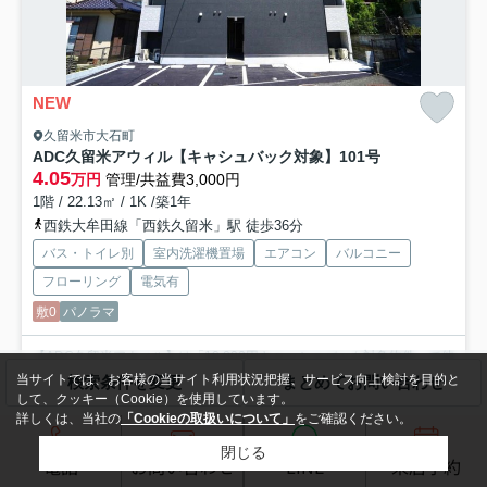
NEW
久留米市大石町
ADC久留米アウィル【キャシュバック対象】
101号
4.05
万円
管理/共益費3,000円
1階 / 22.13㎡ / 1K /築1年
西鉄大牟田線「西鉄久留米」駅 徒歩36分
バス・トイレ別
室内洗濯機置場
エアコン
バルコニー
フローリング
電気有
敷0
パノラマ
【ADC久留米アウィル】は「10,000円キャッシュバック対象物件」で他
社で契約するより大変お得です。大人気のADCシリ...
もっと見る
当サイトでは、お客様の当サイト利用状況把握、サービス向上検討を目的と
検索条件を変更
まとめてお問い合わせ
して、クッキー（Cookie）を使用しています。
詳しくは、当社の
「Cookieの取扱いについて」
をご確認ください。
賃貸マンション
閉じる
電話
お問い合わせ
LINE
来店予約