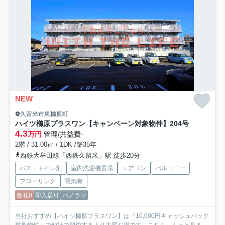
NEW
久留米市東櫛原町
ハイツ櫛原プラスワン【キャンペーン対象物件】
204号
4.3
万円
管理/共益費-
2階 / 31.00㎡ / 1DK /築35年
西鉄大牟田線「西鉄久留米」駅 徒歩20分
バス・トイレ別
室内洗濯機置場
エアコン
バルコニー
フローリング
電気有
敷礼0
即入居可
パノラマ
当社おすすめ【ハイツ櫛原プラスワン】は「10,000円キャッシュバック