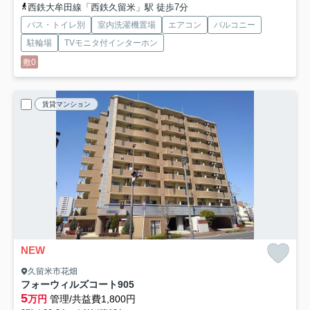
西鉄大牟田線「西鉄久留米」駅 徒歩7分
バス・トイレ別
室内洗濯機置場
エアコン
バルコニー
駐輪場
TVモニタ付インターホン
敷0
賃貸マンション
NEW
久留米市花畑
フォーウィルズコート
905
5
万円
管理/共益費1,800円