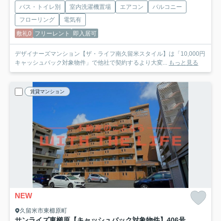
バス・トイレ別
室内洗濯機置場
エアコン
バルコニー
フローリング
電気有
敷礼0
フリーレント
即入居可
デザイナーズマンション【ザ・ライフ南久留米スタイル】は「10,000円
キャッシュバック対象物件」で他社で契約するより大変...
もっと見る
賃貸マンション
NEW
久留米市東櫛原町
サンライズ東櫛原【キャッシュバック対象物件】
406号