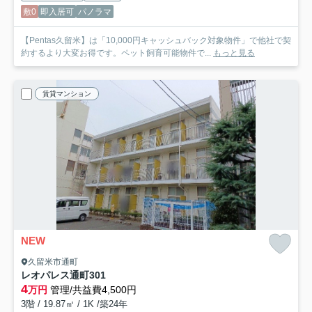
敷0
即入居可
パノラマ
【Pentas久留米】は「10,000円キャッシュバック対象物件」で他社で契
約するより大変お得です。ペット飼育可能物件で...
もっと見る
賃貸マンション
NEW
久留米市通町
レオパレス通町
301
4
万円
管理/共益費4,500円
3階 / 19.87㎡ / 1K /築24年