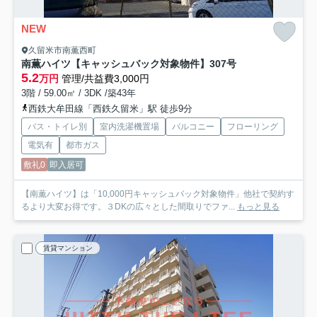
NEW
久留米市南薫西町
南薫ハイツ【キャッシュバック対象物件】
307号
5.2
万円
管理/共益費3,000円
3階 / 59.00㎡ / 3DK /築43年
西鉄大牟田線「西鉄久留米」駅 徒歩9分
バス・トイレ別
室内洗濯機置場
バルコニー
フローリング
電気有
都市ガス
敷礼0
即入居可
【南薫ハイツ】は「10,000円キャッシュバック対象物件」他社で契約す
るより大変お得です。３DKの広々とした間取りでファ...
もっと見る
賃貸マンション