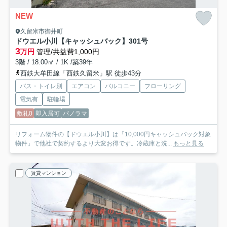
NEW
久留米市御井町
ドウエル小川【キャッシュバック】
301号
3
万円
管理/共益費1,000円
3階 / 18.00㎡ / 1K /築39年
西鉄大牟田線「西鉄久留米」駅 徒歩43分
バス・トイレ別
エアコン
バルコニー
フローリング
電気有
駐輪場
敷礼0
即入居可
パノラマ
リフォーム物件の【ドウエル小川】は「10,000円キャッシュバック対象
物件」で他社で契約するより大変お得です。冷蔵庫と洗...
もっと見る
賃貸マンション