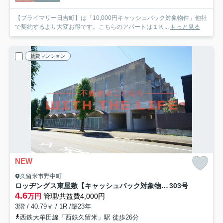
【プライマリー日吉町】は「10,000円キャッシュバック対象物件」他社
で契約するより大変お得です。こちらのアパートは１Ｋ...
もっと見る
賃貸マンション
NEW
久留米市野中町
ロッヂングス東屋敷【キャッシュバック対象物件】
303号
4.6
万円
管理/共益費4,000円
3階 / 40.79㎡ / 1R /築23年
西鉄大牟田線「西鉄久留米」駅 徒歩26分