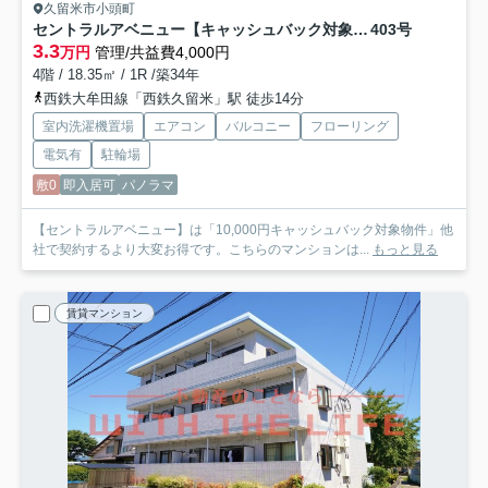
久留米市小頭町
セントラルアベニュー【キャッシュバック対象物件】
403号
3.3
万円
管理/共益費4,000円
4階 / 18.35㎡ / 1R /築34年
西鉄大牟田線「西鉄久留米」駅 徒歩14分
室内洗濯機置場
エアコン
バルコニー
フローリング
電気有
駐輪場
敷0
即入居可
パノラマ
【セントラルアベニュー】は「10,000円キャッシュバック対象物件」他
社で契約するより大変お得です。こちらのマンションは...
もっと見る
賃貸マンション