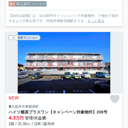
敷0
即入居可
パノラマ
【Delica花畑】は「10,000円キャッシュバック対象物件」で他社で契約
するより大変お得です。特急停車駅花畑駅までま...
もっと見る
賃貸マンション
NEW
久留米市東櫛原町
ハイツ櫛原プラスワン【キャンペーン対象物件】
208号
4.3
万円
管理/共益費-
2階 / 31.00㎡ / 1DK /築35年