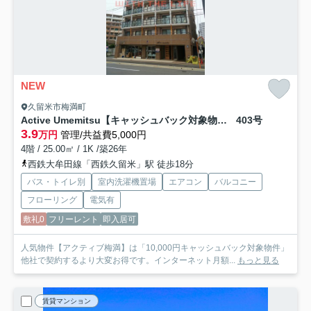
NEW
久留米市梅満町
Active Umemitsu【キャッシュバック対象物件】
403号
3.9
万円
管理/共益費5,000円
4階 / 25.00㎡ / 1K /築26年
西鉄大牟田線「西鉄久留米」駅 徒歩18分
バス・トイレ別
室内洗濯機置場
エアコン
バルコニー
フローリング
電気有
敷礼0
フリーレント
即入居可
人気物件【アクティブ梅満】は「10,000円キャッシュバック対象物件」
他社で契約するより大変お得です。インターネット月額...
もっと見る
賃貸マンション