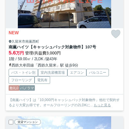
NEW
久留米市南薫西町
南薫ハイツ【キャッシュバック対象物件】
107号
5.6
万円
管理/共益費3,000円
1階 / 59.00㎡ / 2LDK /築43年
西鉄大牟田線「西鉄久留米」駅 徒歩9分
バス・トイレ別
室内洗濯機置場
エアコン
バルコニー
フローリング
電気有
敷礼0
パノラマ
【南薫ハイツ】は「10,000円キャッシュバック対象物件」他社で契約す
るより大変お得です。オールフローリングの2LDKに...
もっと見る
賃貸マンション