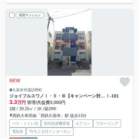
賃貸マンション
NEW
久留米市諏訪野町
ジョイフルスワノⅠ・Ⅱ・Ⅲ【キャンペーン対象物件】
Ⅰ-101
3.3
万円
管理/共益費3,000円
1階 / 29.25㎡ / 1K /築29年
西鉄大牟田線「西鉄久留米」駅 徒歩13分
バス・トイレ別
室内洗濯機置場
エアコン
フローリング
電気有
TVモニタ付インターホン