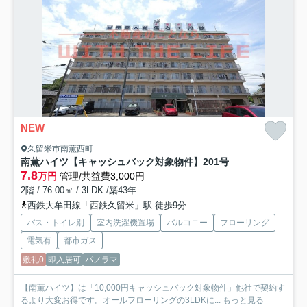
NEW
久留米市南薫西町
南薫ハイツ【キャッシュバック対象物件】
201号
7.8
万円
管理/共益費3,000円
2階 / 76.00㎡ / 3LDK /築43年
西鉄大牟田線「西鉄久留米」駅 徒歩9分
バス・トイレ別
室内洗濯機置場
バルコニー
フローリング
電気有
都市ガス
敷礼0
即入居可
パノラマ
【南薫ハイツ】は「10,000円キャッシュバック対象物件」他社で契約す
るより大変お得です。オールフローリングの3LDKに...
もっと見る