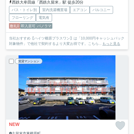
西鉄大牟田線「西鉄久留米」駅 徒歩20分
バス・トイレ別
室内洗濯機置場
エアコン
バルコニー
フローリング
電気有
敷礼0
即入居可
パノラマ
当社おすすめ【ハイツ櫛原プラスワン】は「10,000円キャッシュバック
対象物件」で他社で契約するより大変お得です。こちら...
もっと見る
賃貸マンション
NEW
久留米市東櫛原町