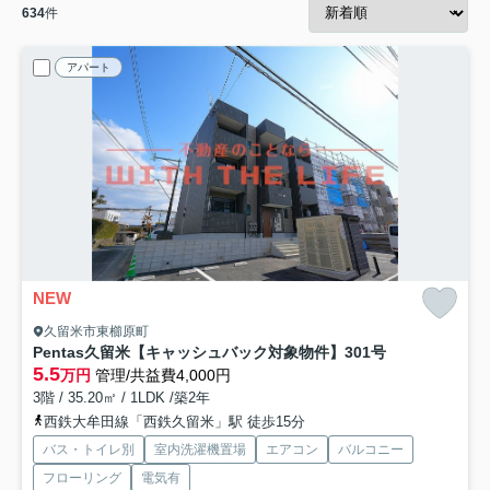
634
件
アパート
NEW
久留米市東櫛原町
Pentas久留米【キャッシュバック対象物件】
301号
5.5
万円
管理/共益費4,000円
3階 / 35.20㎡ / 1LDK /築2年
西鉄大牟田線「西鉄久留米」駅 徒歩15分
バス・トイレ別
室内洗濯機置場
エアコン
バルコニー
フローリング
電気有