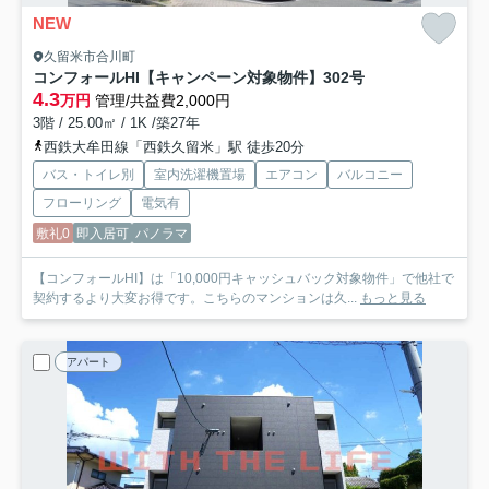
NEW
久留米市合川町
コンフォールHI【キャンペーン対象物件】
302号
4.3
万円
管理/共益費2,000円
3階 / 25.00㎡ / 1K /築27年
西鉄大牟田線「西鉄久留米」駅 徒歩20分
バス・トイレ別
室内洗濯機置場
エアコン
バルコニー
フローリング
電気有
敷礼0
即入居可
パノラマ
【コンフォールHI】は「10,000円キャッシュバック対象物件」で他社で
契約するより大変お得です。こちらのマンションは久...
もっと見る
アパート