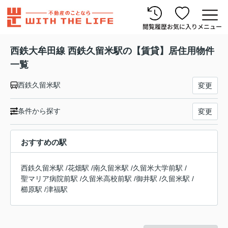
閲覧履歴
お気に入り
メニュー
西鉄大牟田線 西鉄久留米駅の【賃貸】居住用物件
一覧
西鉄久留米駅
変更
条件から探す
変更
おすすめの駅
西鉄久留米駅
/
花畑駅
/
南久留米駅
/
久留米大学前駅
/
聖マリア病院前駅
/
久留米高校前駅
/
御井駅
/
久留米駅
/
櫛原駅
/
津福駅