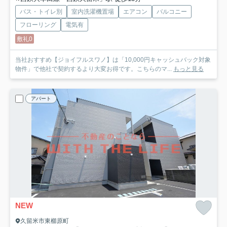
バス・トイレ別
室内洗濯機置場
エアコン
バルコニー
フローリング
電気有
敷礼0
当社おすすめ【ジョイフルスワノ】は「10,000円キャッシュバック対象
物件」で他社で契約するより大変お得です。こちらのマ...
もっと見る
アパート
NEW
久留米市東櫛原町