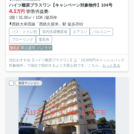
ハイツ櫛原プラスワン【キャンペーン対象物件】
104号
4.1
万円
管理/共益費-
1階 / 31.00㎡ / 1DK /築35年
西鉄大牟田線「西鉄久留米」駅 徒歩20分
バス・トイレ別
室内洗濯機置場
エアコン
バルコニー
フローリング
電気有
敷礼0
即入居可
パノラマ
当社おすすめ【ハイツ櫛原プラスワン】は「10,000円キャッシュバック
対象物件」で他社で契約するより大変お得です。こちら...
もっと見る
賃貸マンション