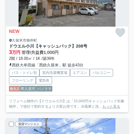
NEW
久留米市御井町
ドウエル小川【キャッシュバック】
208号
3
万円
管理/共益費1,000円
2階 / 18.00㎡ / 1K /築39年
西鉄大牟田線「西鉄久留米」駅 徒歩43分
バス・トイレ別
室内洗濯機置場
エアコン
バルコニー
フローリング
電気有
敷礼0
即入居可
パノラマ
リフォーム物件の【ドウエル小川】は「10,000円キャッシュバック対象
物件」で他社で契約するより大変お得です。冷蔵庫と洗...
もっと見る
賃貸マンション