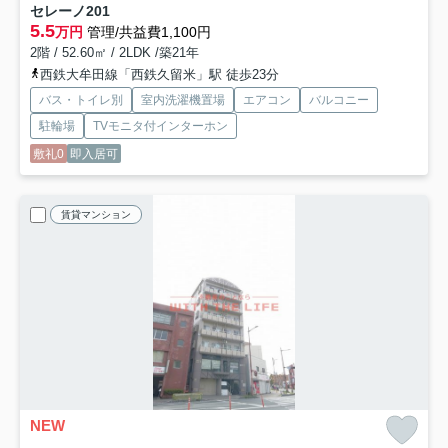
セレーノ
201
5.5
万円
管理/共益費1,100円
2階 / 52.60㎡ / 2LDK /築21年
西鉄大牟田線「西鉄久留米」駅 徒歩23分
バス・トイレ別
室内洗濯機置場
エアコン
バルコニー
駐輪場
TVモニタ付インターホン
敷礼0
即入居可
賃貸マンション
NEW