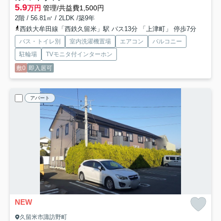
5.9
万円
管理/共益費1,500円
2階 / 56.81㎡ / 2LDK /築9年
西鉄大牟田線「西鉄久留米」駅 バス13分 「上津町」 停歩7分
バス・トイレ別
室内洗濯機置場
エアコン
バルコニー
駐輪場
TVモニタ付インターホン
敷0
即入居可
アパート
NEW
久留米市諏訪野町