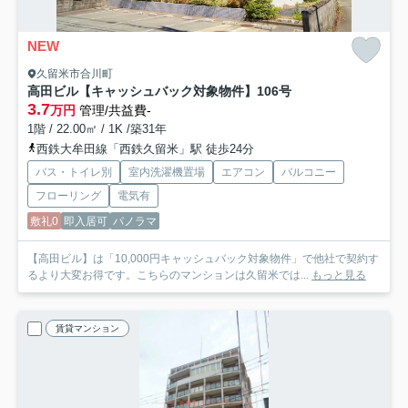
NEW
久留米市合川町
高田ビル【キャッシュバック対象物件】
106号
3.7
万円
管理/共益費-
1階 / 22.00㎡ / 1K /築31年
西鉄大牟田線「西鉄久留米」駅 徒歩24分
バス・トイレ別
室内洗濯機置場
エアコン
バルコニー
フローリング
電気有
敷礼0
即入居可
パノラマ
【高田ビル】は「10,000円キャッシュバック対象物件」で他社で契約す
るより大変お得です。こちらのマンションは久留米では...
もっと見る
賃貸マンション