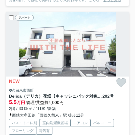
対象物件」で他社で契約するより大変お得です。こちら...
もっと見る
アパート
NEW
久留米市西町
Delica（デリカ）花畑【キャッシュバック対象物件】
202号
5.5
万円
管理/共益費4,000円
2階 / 30.05㎡ / 1LDK /新築
西鉄大牟田線「西鉄久留米」駅 徒歩12分
バス・トイレ別
室内洗濯機置場
エアコン
バルコニー
フローリング
電気有