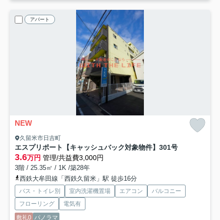
アパート
NEW
久留米市日吉町
エスプリポート【キャッシュバック対象物件】
301号
3.6
万円
管理/共益費3,000円
3階 / 25.35㎡ / 1K /築28年
西鉄大牟田線「西鉄久留米」駅 徒歩16分
バス・トイレ別
室内洗濯機置場
エアコン
バルコニー
フローリング
電気有
敷礼0
パノラマ