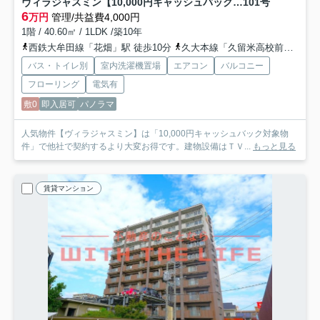
ヴィラジャスミン【10,000円キャッシュバック対象物件】
101号
6
万円
管理/共益費4,000円
1階 / 40.60㎡ / 1LDK /築10年
西鉄大牟田線「花畑」駅 徒歩10分
久大本線「久留米高校前」駅 徒歩12分
バス・トイレ別
室内洗濯機置場
エアコン
バルコニー
フローリング
電気有
敷0
即入居可
パノラマ
人気物件【ヴィラジャスミン】は「10,000円キャッシュバック対象物
件」で他社で契約するより大変お得です。建物設備はＴＶ...
もっと見る
賃貸マンション