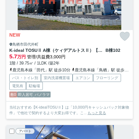
NEW
鳥栖市田代外町
K-ideal TOSUⅡ A棟（ケィデアルトスⅡ）【キャンペーン対象物件】
B棟102
5.7
万円
管理/共益費3,000円
1階 / 39.75㎡ / 1LDK /築2年
鹿児島本線「田代」駅 徒歩10分
鹿児島本線「鳥栖」駅 徒歩20分
バス・トイレ別
室内洗濯機置場
エアコン
フローリング
電気有
駐輪場
敷0
即入居可
パノラマ
当社おすすめ【K-idealTOSUⅡ】は「10,000円キャッシュバック対象物
件」で他社で契約するより大変お得です。こ...
もっと見る
アパート