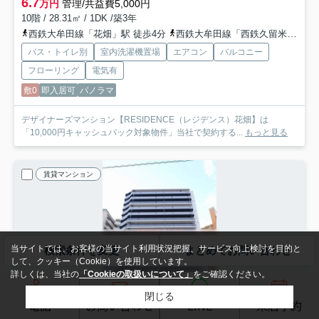
6.7
万円
管理/共益費5,000円
10階 / 28.31㎡ / 1DK /築3年
西鉄大牟田線「花畑」駅 徒歩4分
西鉄大牟田線「西鉄久留米」駅 徒歩10分
バス・トイレ別
室内洗濯機置場
エアコン
バルコニー
フローリング
電気有
敷0
即入居可
パノラマ
デザイナーズマンション【RESIDENCE（レジデンス）花畑】は
「10,000円キャッシュバック対象物件」当社で契約する...
もっと見る
賃貸マンション
当サイトでは、お客様の当サイト利用状況把握、サービス向上検討を目的と
検索条件を変更
まとめてお問い合わせ
して、クッキー（Cookie）を使用しています。
詳しくは、当社の
「Cookieの取扱いについて」
をご確認ください。
閉じる
電話
お問い合わせ
LINE
来店予約