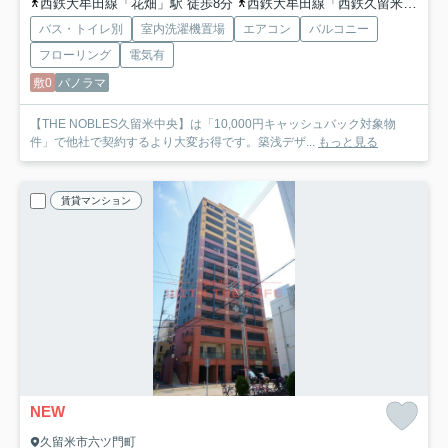
西鉄大牟田線「花畑」駅 徒歩8分
西鉄大牟田線「西鉄久留米」駅 徒歩10分
バス・トイレ別
室内洗濯機置場
エアコン
バルコニー
フローリング
電気有
敷0
パノラマ
【THE NOBLES久留米中央】は「10,000円キャッシュバック対象物
件」で他社で契約するより大変お得です。築浅デザ...
もっと見る
賃貸マンション
NEW
久留米市六ツ門町