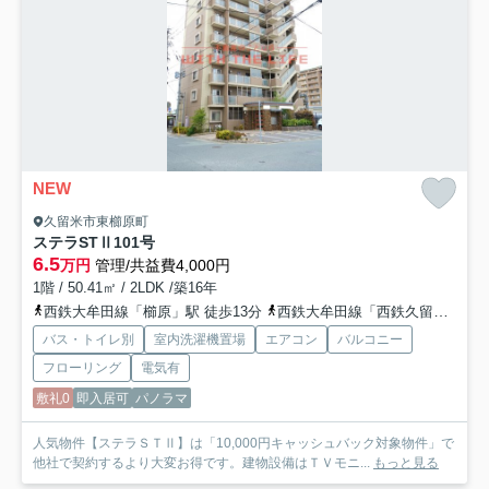
NEW
久留米市東櫛原町
ステラSTⅡ
101号
6.5
万円
管理/共益費4,000円
1階 / 50.41㎡ / 2LDK /築16年
西鉄大牟田線「櫛原」駅 徒歩13分
西鉄大牟田線「西鉄久留米」駅 徒歩23分
バス・トイレ別
室内洗濯機置場
エアコン
バルコニー
フローリング
電気有
敷礼0
即入居可
パノラマ
人気物件【ステラＳＴⅡ】は「10,000円キャッシュバック対象物件」で
他社で契約するより大変お得です。建物設備はＴＶモニ...
もっと見る