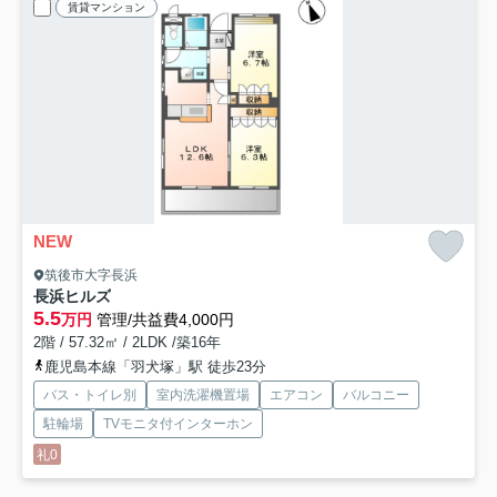
賃貸マンション
NEW
筑後市大字長浜
長浜ヒルズ
5.5
万円
管理/共益費4,000円
2階 / 57.32㎡ / 2LDK /築16年
鹿児島本線「羽犬塚」駅 徒歩23分
バス・トイレ別
室内洗濯機置場
エアコン
バルコニー
駐輪場
TVモニタ付インターホン
礼0