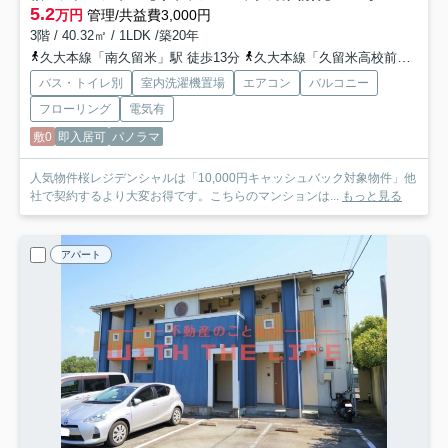
5.2
万円
管理/共益費3,000円
3階 / 40.32㎡ / 1LDK /築20年
久大本線「南久留米」駅 徒歩13分
久大本線「久留米高校前」駅 徒歩20分
バス・トイレ別
室内洗濯機置場
エアコン
バルコニー
フローリング
電気有
敷0
即入居可
パノラマ
人気物件桜レジデンシャルは「10,000円キャッシュバック対象物件」他
社で契約するより大変お得です。こちらのマンションは...
もっと見る
アパート