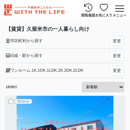
閲覧履歴
お気に入り
メニュー
【賃貸】久留米市の一人暮らし向け
市区町村から探す
変更
沿線・駅から探す
変更
ワンルーム,1K,1DK,1LDK,2K,2DK,2LDK
変更
1939
件
アパート