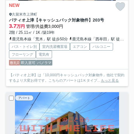
NEW
久留米市上津町
パティオ上津【キャッシュバック対象物件】
203号
3.7
万円
管理/共益費3,000円
2階 / 25.11㎡ / 1K /築19年
鹿児島本線「荒木」駅 徒歩50分
鹿児島本線「西牟田」駅 徒歩75分
バス・トイレ別
室内洗濯機置場
エアコン
バルコニー
フローリング
電気有
敷礼0
即入居可
パノラマ
【パティオ上津】は「10,000円キャッシュバック対象物件」他社で契約
するより大変お得です。こちらのアパートは1Ｋタイプ...
もっと見る
アパート