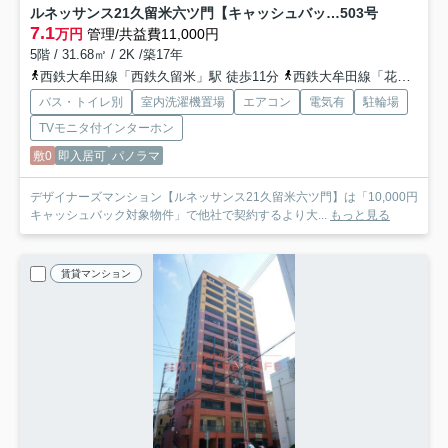
ルネッサンス21久留米六ツ門【キャッシュバック対象物件】
503号
7.1
万円
管理/共益費11,000円
5階 / 31.68㎡ / 2K /築17年
西鉄大牟田線「西鉄久留米」駅 徒歩11分
西鉄大牟田線「花畑」駅 徒歩14分
バス・トイレ別
室内洗濯機置場
エアコン
電気有
駐輪場
TVモニタ付インターホン
敷0
即入居可
パノラマ
デザイナーズマンション【ルネッサンス21久留米六ツ門】は「10,000円
キャッシュバック対象物件」で他社で契約するより大...
もっと見る
賃貸マンション