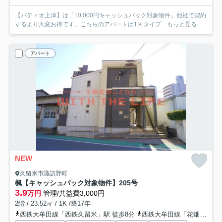
【パティオ上津】は「10,000円キャッシュバック対象物件」他社で契約
するより大変お得です。こちらのアパートは1Ｋタイプ...
もっと見る
アパート
NEW
久留米市諏訪野町
楓【キャッシュバック対象物件】
205号
3.9
万円
管理/共益費3,000円
2階 / 23.52㎡ / 1K /築17年
西鉄大牟田線「西鉄久留米」駅 徒歩8分
西鉄大牟田線「花畑」駅 徒歩10分