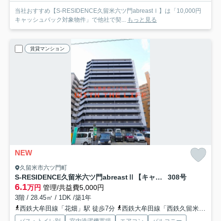
当社おすすめ【S-RESIDENCE久留米六ツ門abreastⅠ】は「10,000円
キャッシュバック対象物件」で他社で契...
もっと見る
賃貸マンション
NEW
久留米市六ツ門町
S-RESIDENCE久留米六ツ門abreastⅡ【キャンペーン対象物件】
308号
6.1
万円
管理/共益費5,000円
3階 / 28.45㎡ / 1DK /築1年
西鉄大牟田線「花畑」駅 徒歩7分
西鉄大牟田線「西鉄久留米」駅 徒歩10分
バス・トイレ別
室内洗濯機置場
エアコン
バルコニー