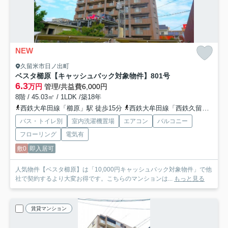
NEW
久留米市日ノ出町
ベスタ櫛原【キャッシュバック対象物件】
801号
6.3
万円
管理/共益費6,000円
8階 / 45.03㎡ / 1LDK /築18年
西鉄大牟田線「櫛原」駅 徒歩15分
西鉄大牟田線「西鉄久留米」駅 徒歩20分
バス・トイレ別
室内洗濯機置場
エアコン
バルコニー
フローリング
電気有
敷0
即入居可
人気物件【ベスタ櫛原】は「10,000円キャッシュバック対象物件」で他
社で契約するより大変お得です。こちらのマンションは...
もっと見る
賃貸マンション