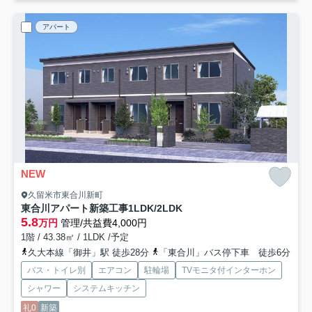
アパート
NEW
久留米市東合川新町
東合川アパート新築工事1LDK/2LDK
5.8
万円
管理/共益費4,000円
1階 / 43.38㎡ / 1LDK /予定
久大本線「御井」駅 徒歩28分
「東合川」バス停下車 徒歩6分
バス・トイレ別
エアコン
駐輪場
TVモニタ付インターホン
シャワー
システムキッチン
礼0
新築