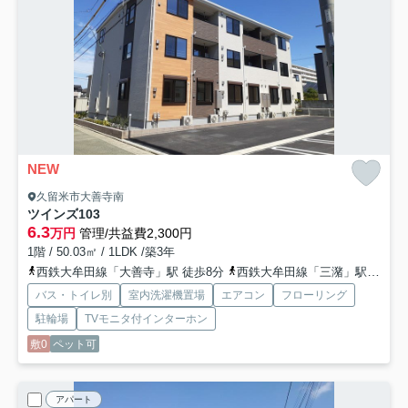
NEW
久留米市大善寺南
ツインズ
103
6.3
万円
管理/共益費2,300円
1階 / 50.03㎡ / 1LDK /築3年
西鉄大牟田線「大善寺」駅 徒歩8分
西鉄大牟田線「三潴」駅 徒歩23分
バス・トイレ別
室内洗濯機置場
エアコン
フローリング
駐輪場
TVモニタ付インターホン
敷0
ペット可
アパート