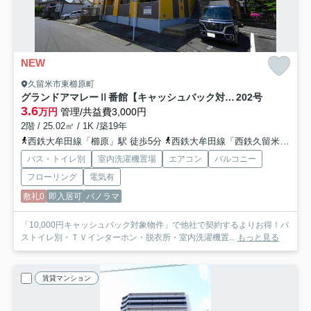
NEW
久留米市東櫛原町
グランドアマレーⅡ番館【キャッシュバック対象】
202号
3.6
万円
管理/共益費3,000円
2階 / 25.02㎡ / 1K /築19年
西鉄大牟田線「櫛原」駅 徒歩5分
西鉄大牟田線「西鉄久留米」駅 徒歩17分
バス・トイレ別
室内洗濯機置場
エアコン
バルコニー
フローリング
電気有
敷礼0
即入居可
パノラマ
「10,000円キャッシュバック対象物件」で他社で契約するよりお得！バ
ストイレ別・ＴＶインターホン・脱衣所・室内洗濯機置...
もっと見る
賃貸マンション