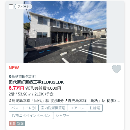
アパート
NEW
鳥栖市田代新町
田代新町新築工事1LDK/2LDK
6.7
万円
管理/共益費4,000円
2階 / 53.90㎡ / 2LDK /予定
鹿児島本線「田代」駅 徒歩9分
鹿児島本線「鳥栖」駅 徒歩26分
バス・トイレ別
室内洗濯機置場
エアコン
駐輪場
TVモニタ付インターホン
シャワー
礼0
新築