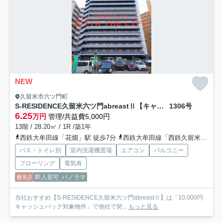
NEW
久留米市六ツ門町
S-RESIDENCE久留米六ツ門abreastⅡ【キャンペーン対象物件】
1306号
6.25
万円
管理/共益費5,000円
13階 / 28.20㎡ / 1R /築1年
西鉄大牟田線「花畑」駅 徒歩7分
西鉄大牟田線「西鉄久留米」駅 徒歩10分
バス・トイレ別
室内洗濯機置場
エアコン
バルコニー
フローリング
電気有
敷礼0
即入居可
パノラマ
当社おすすめ【S-RESIDENCE久留米六ツ門abreastⅡ】は「10,000円
キャッシュバック対象物件」で他社で契...
もっと見る