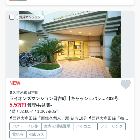
賃貸マンション
NEW
久留米市日吉町
ライオンズマンション日吉町【キャッシュバック対象】
403号
5.5
万円
管理/共益費-
4階 / 32.80㎡ / 1DK /築35年
西鉄大牟田線「西鉄久留米」駅 徒歩10分
西鉄大牟田線「櫛原」駅 徒歩15分
バス・トイレ別
室内洗濯機置場
バルコニー
フローリング
電気有
都市ガス