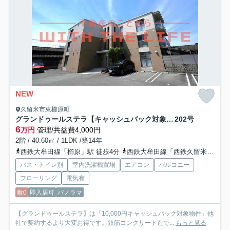
NEW
久留米市東櫛原町
グランドゥールステラ【キャッシュバック対象物件】
202号
6
万円
管理/共益費4,000円
2階 / 40.60㎡ / 1LDK /築14年
西鉄大牟田線「櫛原」駅 徒歩4分
西鉄大牟田線「西鉄久留米」駅 徒歩15分
バス・トイレ別
室内洗濯機置場
エアコン
バルコニー
フローリング
電気有
敷0
即入居可
パノラマ
【グランドゥールステラ】は「10,000円キャッシュバック対象物件」他
社で契約するより大変お得です。鉄筋コンクリート造で...
もっと見る