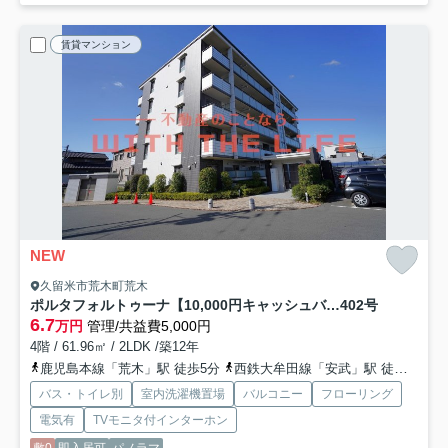
賃貸マンション
NEW
久留米市荒木町荒木
ポルタフォルトゥーナ【10,000円キャッシュバック対象物件】
402号
6.7
万円
管理/共益費5,000円
4階 / 61.96㎡ / 2LDK /築12年
鹿児島本線「荒木」駅 徒歩5分
西鉄大牟田線「安武」駅 徒歩30分
バス・トイレ別
室内洗濯機置場
バルコニー
フローリング
電気有
TVモニタ付インターホン