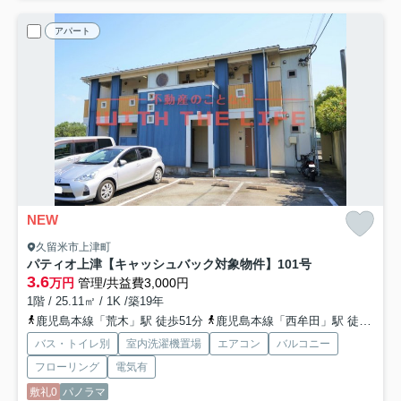
アパート
NEW
久留米市上津町
パティオ上津【キャッシュバック対象物件】
101号
3.6
万円
管理/共益費3,000円
1階 / 25.11㎡ / 1K /築19年
鹿児島本線「荒木」駅 徒歩51分
鹿児島本線「西牟田」駅 徒歩75分
バス・トイレ別
室内洗濯機置場
エアコン
バルコニー
フローリング
電気有
敷礼0
パノラマ