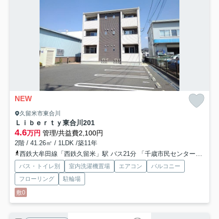
NEW
久留米市東合川
Ｌｉｂｅｒｔｙ東合川
201
4.6
万円
管理/共益費2,100円
2階 / 41.26㎡ / 1LDK /築11年
西鉄大牟田線「西鉄久留米」駅 バス21分 「千歳市民センター前」 停歩3分
バス・トイレ別
室内洗濯機置場
エアコン
バルコニー
フローリング
駐輪場
敷0