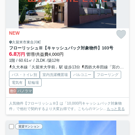
NEW
久留米市東合川町
フローリッシュⅢ【キャッシュバック対象物件】
103号
6.8
万円
管理/共益費4,000円
1階 / 60.61㎡ / 2LDK /築12年
久大本線「久留米大学前」駅 徒歩13分
西鉄大牟田線「宮の陣」駅 徒歩35分
バス・トイレ別
室内洗濯機置場
バルコニー
フローリング
電気有
駐輪場
敷0
パノラマ
人気物件【フローリッシュⅢ】は「10,000円キャッシュバック対象物
件」で他社で契約するより大変お得です。こちらのマンシ...
もっと見る
賃貸マンション