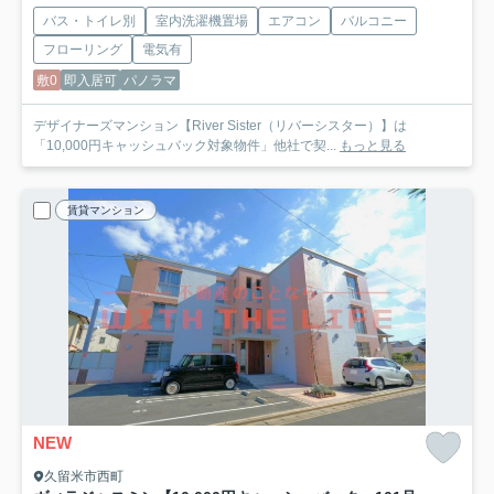
バス・トイレ別
室内洗濯機置場
エアコン
バルコニー
フローリング
電気有
敷0
即入居可
パノラマ
デザイナーズマンション【River Sister（リバーシスター）】は
「10,000円キャッシュバック対象物件」他社で契...
もっと見る
賃貸マンション
NEW
久留米市西町