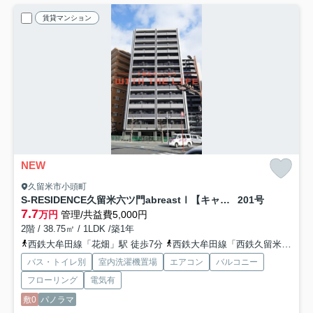
賃貸マンション
NEW
久留米市小頭町
S-RESIDENCE久留米六ツ門abreastⅠ【キャンペーン対象物件】
201号
7.7
万円
管理/共益費5,000円
2階 / 38.75㎡ / 1LDK /築1年
西鉄大牟田線「花畑」駅 徒歩7分
西鉄大牟田線「西鉄久留米」駅 徒歩10分
バス・トイレ別
室内洗濯機置場
エアコン
バルコニー
フローリング
電気有
敷0
パノラマ