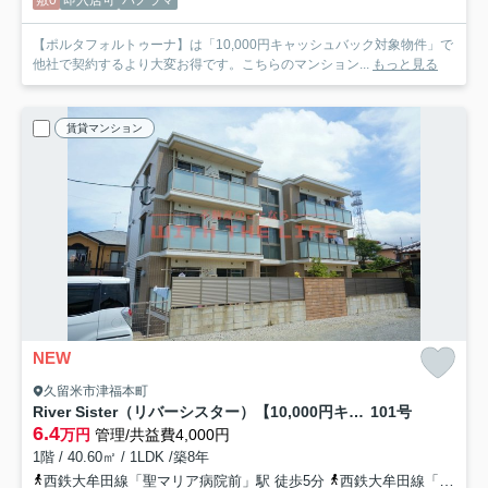
敷0
即入居可
パノラマ
【ポルタフォルトゥーナ】は「10,000円キャッシュバック対象物件」で
他社で契約するより大変お得です。こちらのマンション...
もっと見る
賃貸マンション
NEW
久留米市津福本町
River Sister（リバーシスター）【10,000円キャッシュバック対象物件】
101号
6.4
万円
管理/共益費4,000円
1階 / 40.60㎡ / 1LDK /築8年
西鉄大牟田線「聖マリア病院前」駅 徒歩5分
西鉄大牟田線「花畑」駅 徒歩14分