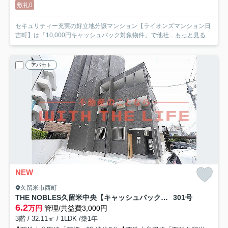
敷礼0
セキュリティー充実の好立地分譲マンション【ライオンズマンション日
吉町】は「10,000円キャッシュバック対象物件」で他社...
もっと見る
アパート
NEW
久留米市西町
THE NOBLES久留米中央【キャッシュバック対象】
301号
6.2
万円
管理/共益費3,000円
3階 / 32.11㎡ / 1LDK /築1年