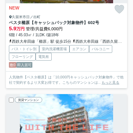
NEW
久留米市日ノ出町
ベスタ櫛原【キャッシュバック対象物件】
602号
5.9
万円
管理/共益費6,000円
6階 / 45.03㎡ / 1LDK /築18年
西鉄大牟田線「櫛原」駅 徒歩15分
西鉄大牟田線「西鉄久留米」駅 徒歩20分
バス・トイレ別
室内洗濯機置場
エアコン
バルコニー
フローリング
電気有
敷0
即入居可
人気物件【ベスタ櫛原】は「10,000円キャッシュバック対象物件」で他
社で契約するより大変お得です。こちらのマンションは...
もっと見る
賃貸マンション