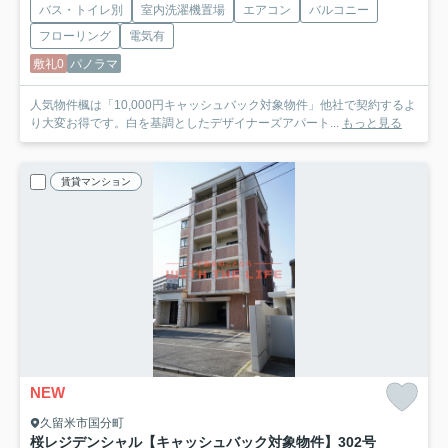
バス・トイレ別
室内洗濯機置場
エアコン
バルコニー
フローリング
電気有
敷礼0
パノラマ
人気物件楓は「10,000円キャッシュバック対象物件」他社で契約するよ
り大変お得です。白を基調としたデザイナーズアパート...
もっと見る
賃貸マンション
NEW
久留米市国分町
桜レジデンシャル【キャッシュバック対象物件】
302号