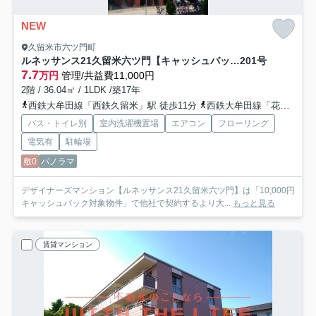
NEW
久留米市六ツ門町
ルネッサンス21久留米六ツ門【キャッシュバック対象物件】
201号
7.7
万円
管理/共益費11,000円
2階 / 36.04㎡ / 1LDK /築17年
西鉄大牟田線「西鉄久留米」駅 徒歩11分
西鉄大牟田線「花畑」駅 徒歩14分
バス・トイレ別
室内洗濯機置場
エアコン
フローリング
電気有
駐輪場
敷0
パノラマ
デザイナーズマンション【ルネッサンス21久留米六ツ門】は「10,000円
キャッシュバック対象物件」で他社で契約するより大...
もっと見る
賃貸マンション