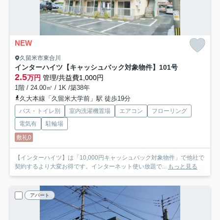
NEW
久留米市東合川
インターハイツ【キャッシュバック対象物件】
101号
2.5
万円
管理/共益費1,000円
1階 / 24.00㎡ / 1K /築38年
久大本線「久留米大学前」駅 徒歩19分
バス・トイレ別
室内洗濯機置場
エアコン
フローリング
電気有
駐輪場
敷礼0
【インターハイツ】は「10,000円キャッシュバック対象物件」で他社で
契約するより大変お得です。インターネット使い放題で...
もっと見る
アパート