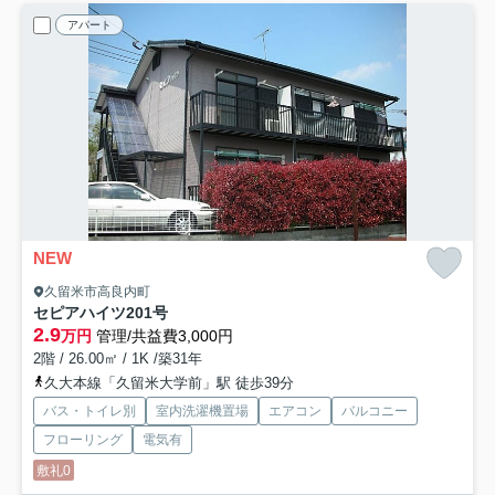
アパート
NEW
久留米市高良内町
セピアハイツ
201号
2.9
万円
管理/共益費3,000円
2階 / 26.00㎡ / 1K /築31年
久大本線「久留米大学前」駅 徒歩39分
バス・トイレ別
室内洗濯機置場
エアコン
バルコニー
フローリング
電気有
敷礼0