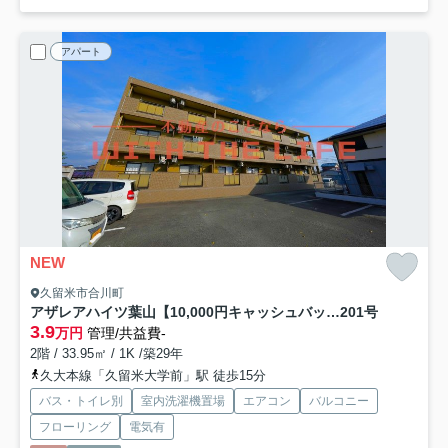
アパート
NEW
久留米市合川町
アザレアハイツ葉山【10,000円キャッシュバック対象物件】
201号
3.9
万円
管理/共益費-
2階 / 33.95㎡ / 1K /築29年
久大本線「久留米大学前」駅 徒歩15分
バス・トイレ別
室内洗濯機置場
エアコン
バルコニー
フローリング
電気有