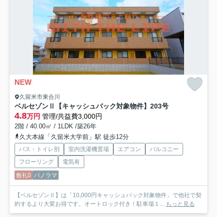
NEW
久留米市東合川
ベルセゾンⅡ【キャッシュバック対象物件】
203号
4.8
万円
管理/共益費3,000円
2階 / 40.00㎡ / 1LDK /築26年
久大本線「久留米大学前」駅 徒歩12分
バス・トイレ別
室内洗濯機置場
エアコン
バルコニー
フローリング
電気有
敷礼0
パノラマ
【ベルセゾンⅡ】は「10,000円キャッシュバック対象物件」で他社で契
約するより大変お得です。オートロック付き！駐車場１...
もっと見る