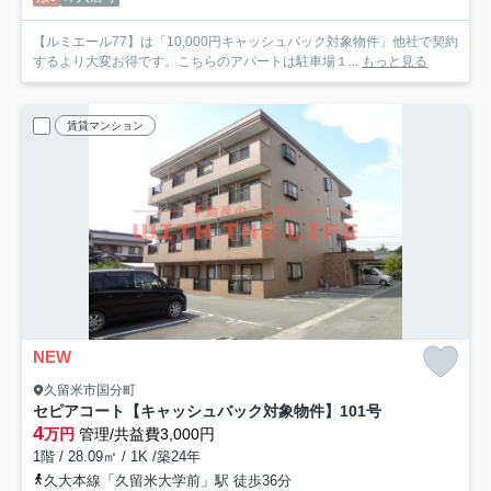
【ルミエール77】は「10,000円キャッシュバック対象物件」他社で契約
するより大変お得です。こちらのアパートは駐車場１...
もっと見る
賃貸マンション
NEW
久留米市国分町
セピアコート【キャッシュバック対象物件】
101号
4
万円
管理/共益費3,000円
1階 / 28.09㎡ / 1K /築24年
久大本線「久留米大学前」駅 徒歩36分