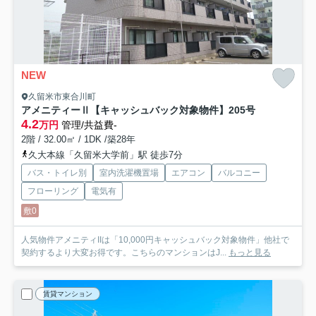
NEW
久留米市東合川町
アメニティーⅡ【キャッシュバック対象物件】
205号
4.2
万円
管理/共益費-
2階 / 32.00㎡ / 1DK /築28年
久大本線「久留米大学前」駅 徒歩7分
バス・トイレ別
室内洗濯機置場
エアコン
バルコニー
フローリング
電気有
敷0
人気物件アメニティIIは「10,000円キャッシュバック対象物件」他社で
契約するより大変お得です。こちらのマンションはJ...
もっと見る
賃貸マンション