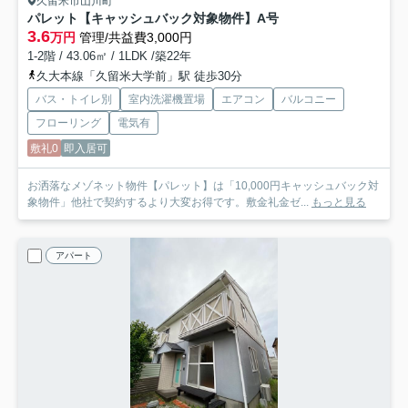
久留米市山川町
パレット【キャッシュバック対象物件】
A号
3.6
万円
管理/共益費3,000円
1-2階 / 43.06㎡ / 1LDK /築22年
久大本線「久留米大学前」駅 徒歩30分
バス・トイレ別
室内洗濯機置場
エアコン
バルコニー
フローリング
電気有
敷礼0
即入居可
お洒落なメゾネット物件【パレット】は「10,000円キャッシュバック対
象物件」他社で契約するより大変お得です。敷金礼金ゼ...
もっと見る
アパート