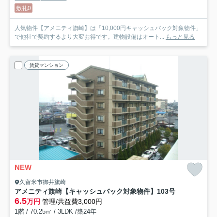
敷礼0
人気物件【アメニティ旗崎】は「10,000円キャッシュバック対象物件」
で他社で契約するより大変お得です。建物設備はオート...
もっと見る
賃貸マンション
NEW
久留米市御井旗崎
アメニティ旗崎【キャッシュバック対象物件】
103号
6.5
万円
管理/共益費3,000円
1階 / 70.25㎡ / 3LDK /築24年