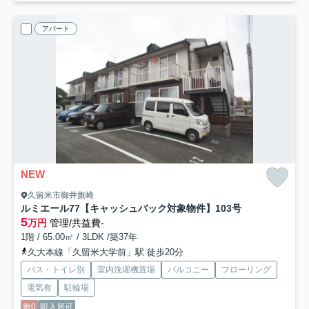
アパート
NEW
久留米市御井旗崎
ルミエール77【キャッシュバック対象物件】
103号
5
万円
管理/共益費-
1階 / 65.00㎡ / 3LDK /築37年
久大本線「久留米大学前」駅 徒歩20分
バス・トイレ別
室内洗濯機置場
バルコニー
フローリング
電気有
駐輪場
敷0
即入居可