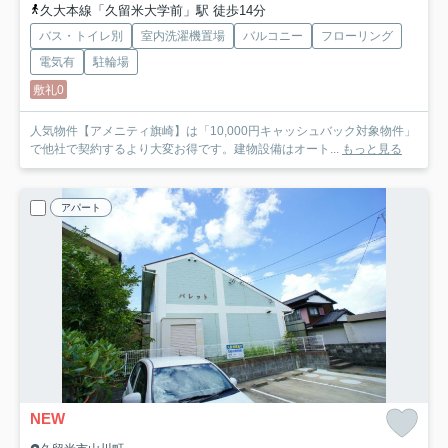
久大本線「久留米大学前」駅 徒歩14分
バス・トイレ別
室内洗濯機置場
バルコニー
フローリング
電気有
駐輪場
敷礼0
人気物件【アメニティ旗崎】は「10,000円キャッシュバック対象物件」
で他社で契約するより大変お得です。建物設備はオート...
もっと見る
アパート
NEW