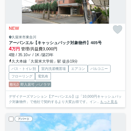
NEW
久留米市東合川
アーバンエル【キャッシュバック対象物件】
405号
4
万円
管理/共益費3,000円
4階 / 35.10㎡ / 1K /築23年
久大本線「久留米大学前」駅 徒歩19分
バス・トイレ別
室内洗濯機置場
エアコン
バルコニー
フローリング
電気有
敷礼0
即入居可
パノラマ
デザイナーズマンション【アーバンエル】は「10,000円キャッシュバッ
ク対象物件」で他社で契約するより大変お得です。イン...
もっと見る
アパート