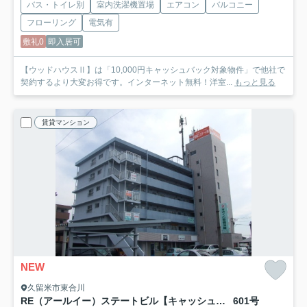
バス・トイレ別
室内洗濯機置場
エアコン
バルコニー
フローリング
電気有
敷礼0
即入居可
【ウッドハウスⅡ】は「10,000円キャッシュバック対象物件」で他社で
契約するより大変お得です。インターネット無料！洋室...
もっと見る
賃貸マンション
NEW
久留米市東合川
RE（アールイー）ステートビル【キャッシュバック対象物件】
601号