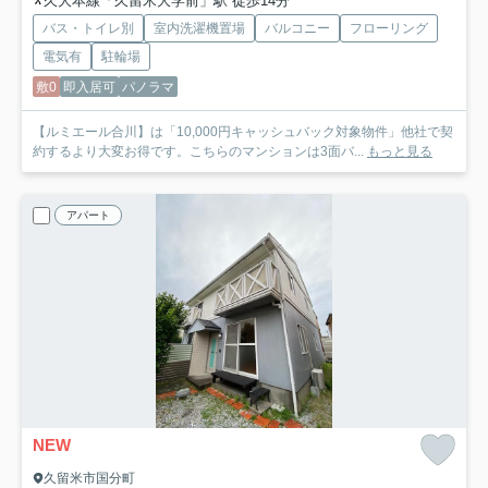
久大本線「久留米大学前」駅 徒歩14分
バス・トイレ別
室内洗濯機置場
バルコニー
フローリング
電気有
駐輪場
敷0
即入居可
パノラマ
【ルミエール合川】は「10,000円キャッシュバック対象物件」他社で契
約するより大変お得です。こちらのマンションは3面バ...
もっと見る
アパート
NEW
久留米市国分町