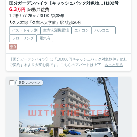
国分ガーデンハイツ【キャッシュバック対象物件】
H102号
6.3
万円
管理/共益費-
1-2階 / 77.26㎡ / 3LDK /築38年
久大本線「久留米大学前」駅 徒歩26分
バス・トイレ別
室内洗濯機置場
エアコン
バルコニー
フローリング
電気有
敷0
【国分ガーデンハイツ】は「10,000円キャッシュバック対象物件」他社
で契約するより大変お得です。こちらのアパートは上下...
もっと見る
賃貸マンション