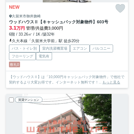
NEW
久留米市御井旗崎
ウッドハウスⅡ【キャッシュバック対象物件】
603号
3.1
万円
管理/共益費3,000円
6階 / 33.26㎡ / 1K /築32年
久大本線「久留米大学前」駅 徒歩20分
バス・トイレ別
室内洗濯機置場
エアコン
バルコニー
フローリング
電気有
敷礼0
【ウッドハウスⅡ】は「10,000円キャッシュバック対象物件」で他社で
契約するより大変お得です。インターネット無料です！...
もっと見る
賃貸マンション