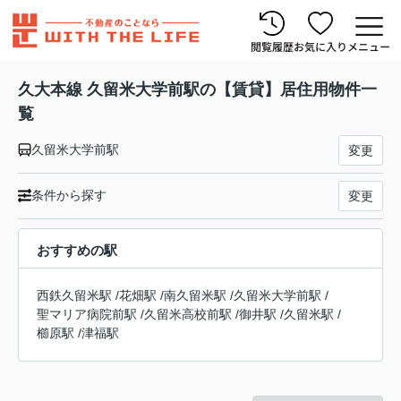
閲覧履歴
お気に入り
メニュー
久大本線 久留米大学前駅の【賃貸】居住用物件一
覧
久留米大学前駅
変更
条件から探す
変更
おすすめの駅
西鉄久留米駅
/
花畑駅
/
南久留米駅
/
久留米大学前駅
/
聖マリア病院前駅
/
久留米高校前駅
/
御井駅
/
久留米駅
/
櫛原駅
/
津福駅