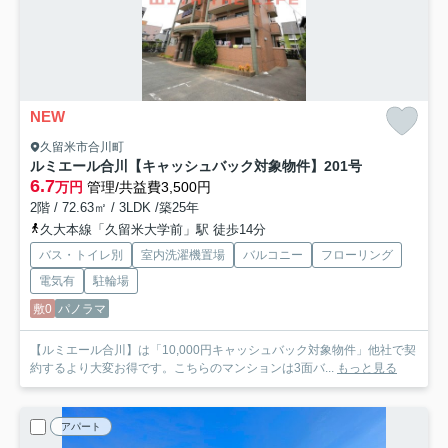
NEW
久留米市合川町
ルミエール合川【キャッシュバック対象物件】
201号
6.7
万円
管理/共益費3,500円
2階 / 72.63㎡ / 3LDK /築25年
久大本線「久留米大学前」駅 徒歩14分
バス・トイレ別
室内洗濯機置場
バルコニー
フローリング
電気有
駐輪場
敷0
パノラマ
【ルミエール合川】は「10,000円キャッシュバック対象物件」他社で契
約するより大変お得です。こちらのマンションは3面バ...
もっと見る
アパート