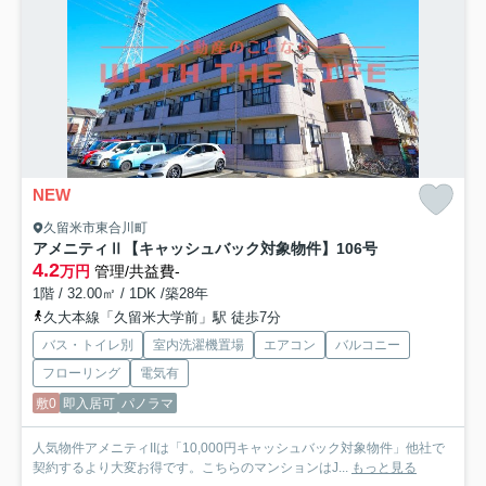
NEW
久留米市東合川町
アメニティⅡ【キャッシュバック対象物件】
106号
4.2
万円
管理/共益費-
1階 / 32.00㎡ / 1DK /築28年
久大本線「久留米大学前」駅 徒歩7分
バス・トイレ別
室内洗濯機置場
エアコン
バルコニー
フローリング
電気有
敷0
即入居可
パノラマ
人気物件アメニティIIは「10,000円キャッシュバック対象物件」他社で
契約するより大変お得です。こちらのマンションはJ...
もっと見る