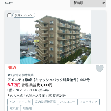
523
件
賃貸マンション
NEW
久留米市御井旗崎
アメニティ旗崎【キャッシュバック対象物件】
602号
6.7
万円
管理/共益費3,000円
6階 / 70.25㎡ / 3LDK /築24年
久大本線「久留米大学前」駅 徒歩14分
バス・トイレ別
室内洗濯機置場
バルコニー
フローリング
電気有
駐輪場