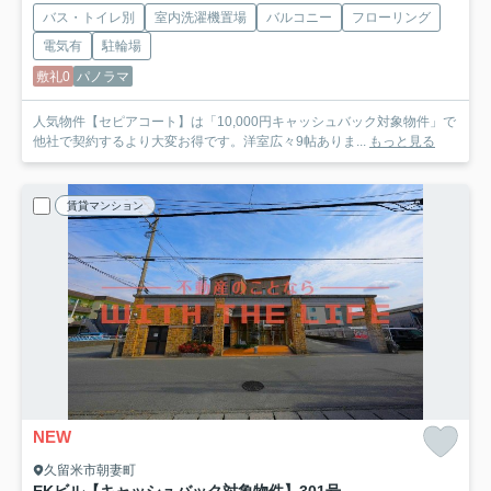
バス・トイレ別
室内洗濯機置場
バルコニー
フローリング
電気有
駐輪場
敷礼0
パノラマ
人気物件【セピアコート】は「10,000円キャッシュバック対象物件」で
他社で契約するより大変お得です。洋室広々9帖ありま...
もっと見る
賃貸マンション
NEW
久留米市朝妻町