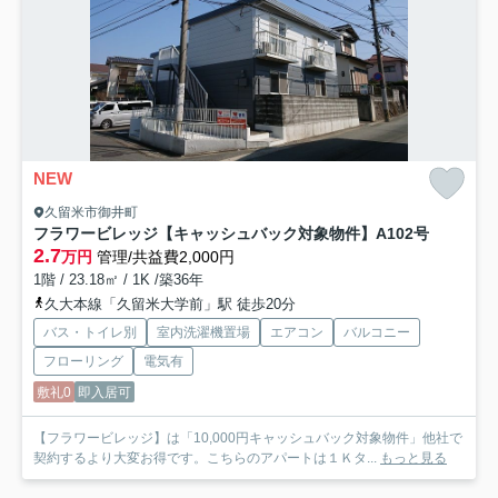
NEW
久留米市御井町
フラワービレッジ【キャッシュバック対象物件】
A102号
2.7
万円
管理/共益費2,000円
1階 / 23.18㎡ / 1K /築36年
久大本線「久留米大学前」駅 徒歩20分
バス・トイレ別
室内洗濯機置場
エアコン
バルコニー
フローリング
電気有
敷礼0
即入居可
【フラワービレッジ】は「10,000円キャッシュバック対象物件」他社で
契約するより大変お得です。こちらのアパートは１Ｋタ...
もっと見る