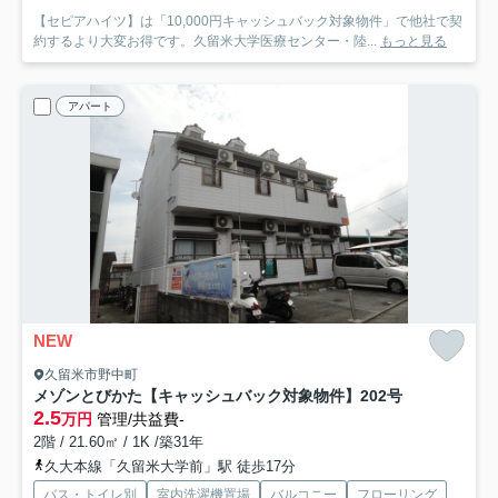
【セピアハイツ】は「10,000円キャッシュバック対象物件」で他社で契
約するより大変お得です。久留米大学医療センター・陸...
もっと見る
アパート
NEW
久留米市野中町
メゾンとびかた【キャッシュバック対象物件】
202号
2.5
万円
管理/共益費-
2階 / 21.60㎡ / 1K /築31年
久大本線「久留米大学前」駅 徒歩17分
バス・トイレ別
室内洗濯機置場
バルコニー
フローリング