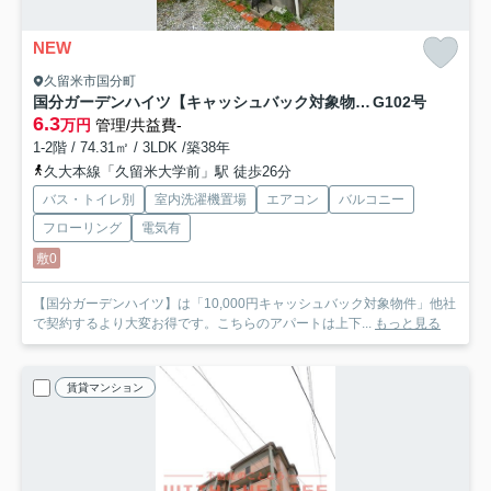
NEW
久留米市国分町
国分ガーデンハイツ【キャッシュバック対象物件】
G102号
6.3
万円
管理/共益費-
1-2階 / 74.31㎡ / 3LDK /築38年
久大本線「久留米大学前」駅 徒歩26分
バス・トイレ別
室内洗濯機置場
エアコン
バルコニー
フローリング
電気有
敷0
【国分ガーデンハイツ】は「10,000円キャッシュバック対象物件」他社
で契約するより大変お得です。こちらのアパートは上下...
もっと見る
賃貸マンション