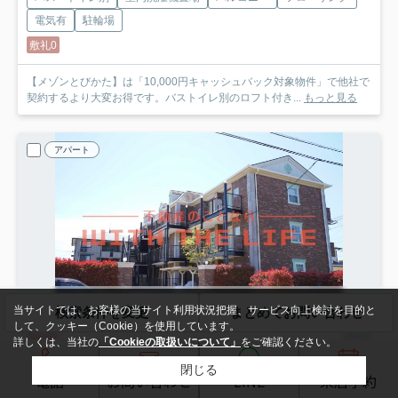
電気有
駐輪場
敷礼0
【メゾンとびかた】は「10,000円キャッシュバック対象物件」で他社で
契約するより大変お得です。バストイレ別のロフト付き...
もっと見る
アパート
当サイトでは、お客様の当サイト利用状況把握、サービス向上検討を目的と
検索条件を変更
まとめてお問い合わせ
して、クッキー（Cookie）を使用しています。
NEW
詳しくは、当社の
「Cookieの取扱いについて」
をご確認ください。
久留米市国分町
閉じる
電話
お問い合わせ
LINE
来店予約
モンシェリ【キャッシュバック対象物件】
301号