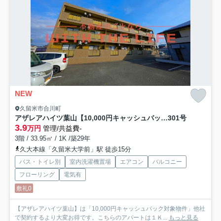
NEW
久留米市合川町
アザレアハイツ葉山【10,000円キャッシュバック対象物件】
301号
3.9
万円
管理/共益費-
3階 / 33.95㎡ / 1K /築29年
久大本線「久留米大学前」駅 徒歩15分
バス・トイレ別
室内洗濯機置場
エアコン
バルコニー
フローリング
電気有
敷礼0
【アザレアハイツ葉山】は「10,000円キャッシュバック対象物件」他社
で契約するより大変お得です。こちらのアパートは１Ｋ...
もっと見る