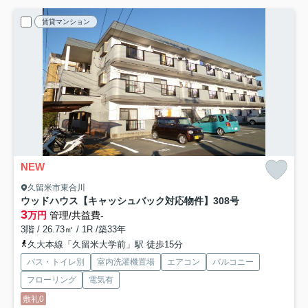
賃貸マンション
NEW
久留米市東合川
ウッドハウス【キャッシュバック対応物件】
308号
3
万円
管理/共益費-
3階 / 26.73㎡ / 1R /築33年
久大本線「久留米大学前」駅 徒歩15分
バス・トイレ別
室内洗濯機置場
エアコン
バルコニー
フローリング
電気有
敷礼0