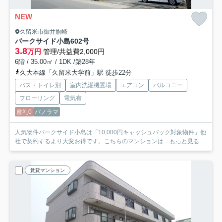
NEW
久留米市御井旗崎
パークサイド小島
602号
3.8
万円
管理/共益費2,000円
6階 / 35.00㎡ / 1DK /築28年
久大本線「久留米大学前」駅 徒歩22分
バス・トイレ別
室内洗濯機置場
エアコン
バルコニー
フローリング
電気有
敷礼0
パノラマ
人気物件パークサイド小島は「10,000円キャッシュバック対象物件」他
社で契約するより大変お得です。こちらのマンションは...
もっと見る
賃貸マンション