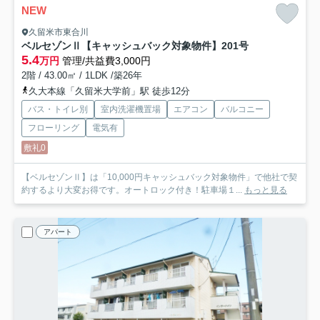
NEW
久留米市東合川
ベルセゾンⅡ【キャッシュバック対象物件】
201号
5.4
万円
管理/共益費3,000円
2階 / 43.00㎡ / 1LDK /築26年
久大本線「久留米大学前」駅 徒歩12分
バス・トイレ別
室内洗濯機置場
エアコン
バルコニー
フローリング
電気有
敷礼0
【ベルセゾンⅡ】は「10,000円キャッシュバック対象物件」で他社で契
約するより大変お得です。オートロック付き！駐車場１...
もっと見る
アパート