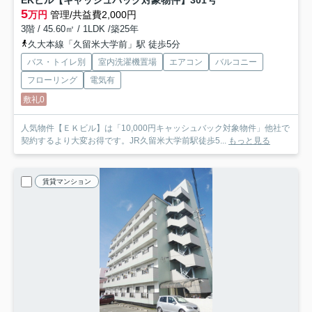
EKビル【キャッシュバック対象物件】
301号
5
万円
管理/共益費2,000円
3階 / 45.60㎡ / 1LDK /築25年
久大本線「久留米大学前」駅 徒歩5分
バス・トイレ別
室内洗濯機置場
エアコン
バルコニー
フローリング
電気有
敷礼0
人気物件【ＥＫビル】は「10,000円キャッシュバック対象物件」他社で
契約するより大変お得です。JR久留米大学前駅徒歩5...
もっと見る
賃貸マンション