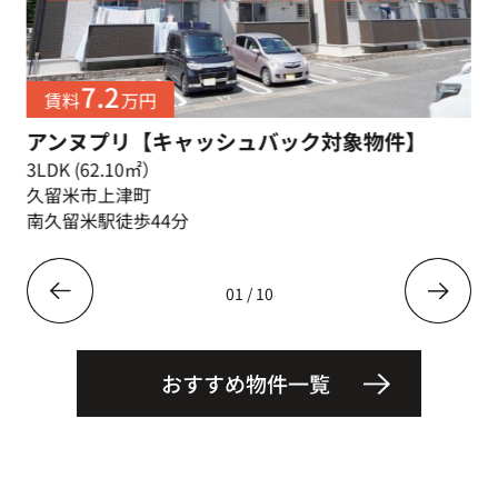
7.2
賃料
万円
アンヌプリ【キャッシュバック対象物件】
3LDK (62.10㎡）
久留米市上津町
南久留米駅徒歩44分
01
/
10
おすすめ物件一覧