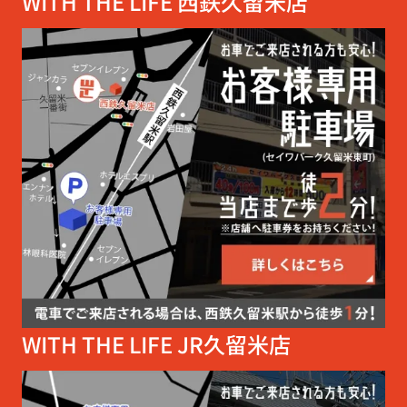
WITH THE LIFE 西鉄久留米店
さまへのサービスを通じて実感できる企業風
土に取り組んでおります。
私たちはお客様が心から満足できる住まいを
自信と誇りをもってご提案します。
お客様からの沢山の喜びの声を頂けるように
創意工夫し、当社が率先して不動産業界のイ
メージを変えていきます。
当店の立地
当店は西鉄久留米駅西口より徒歩1分の好立
地にございます。
お店の場所もわかりやすく、電車やバスでご
来店頂くお客様にとって非常に便利な立地で
WITH THE LIFE JR久留米店
す。
また、お車でご来店の方には近隣にお客様パ
ーキングもございます。