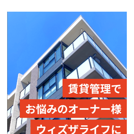
ウィズザライフ管理物件 安心サポート⇒0120-024-540
2025.12.18
年末年始休暇のお知らせ
平素は格別のご愛顧賜わり、厚くお礼申し上げます。
誠に勝手ながら、弊社では下記日程を年末年始休暇と致しま
す。
休業期間中はご不便をおかけすることもあるかと存じますが、
何卒宜しくお願い申し上げます。
■休業期間 2025年12月29日～2026年1月3日
■営業開始 2026年1月4日9時30分より通常営業
西鉄久留米 緊急連絡先①080-7423-9676
ＪＲ久留米 緊急連絡先①080-4354-1991
ウィズザライフ管理
24時間緊急対応：0120-024-540