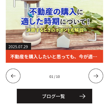
2025.07.29
不動産を購入したいと思っても、今が適した時期なのかどうか迷って行動を起こせない方もいらっしゃるのではないでしょうか。実際に不動産を購入した方は、どのようなタイミングで決断したのかを知ることができれば、参考にして検討したいですよね。そこで今回は不動産の購入に適した時期を統計情報やライフイベントに注目して解説します。不動産の購入を決断するうえでのポイントについても解説しますので、いつごろ不動産を購入するべきか迷っている方はぜひご参考になさってください。▼ 物件情報が見たい方はこちらをクリック ▼久留米市の売買物件一覧へ進む 目次 ▼ 不動産の購入に適した時期の統計▼ ライフイベントをきっかけ...
01
/
10
ブログ一覧