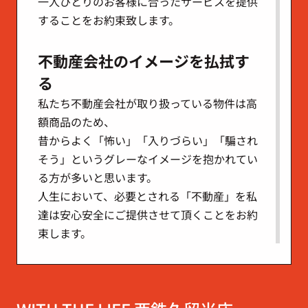
一人ひとりのお客様に合ったサービスを提供
することをお約束致します。
不動産会社のイメージを払拭す
る
私たち不動産会社が取り扱っている物件は高
額商品のため、
昔からよく「怖い」「入りづらい」「騙され
そう」というグレーなイメージを抱かれてい
る方が多いと思います。
人生において、必要とされる「不動産」を私
達は安心安全にご提供させて頂くことをお約
束します。
そのためには、従業員の品格が必要になりま
す。プロとしてのプライドを持ち、自らの能
力向上に取り組み、
成長し、いきいきと働くことの喜びを、お客