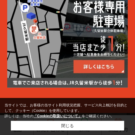
お気軽にお問い合わせ下さい。
当店と他店との違い
① キャッシュバックサービス
当店では全てのお客様にキャッシュバックサ
ービスを実施させて頂いております。
他店が取り扱いしている同じ物件でも、他店
よりお安く契約出来て大変お得です。
※他のキャンペーンとの併用は不可となりま
す。
他店のお見積書の無料診断も行っております
ので、お気軽にお問い合わせ下さい。
当サイトでは、お客様の当サイト利用状況把握、サービス向上検討を目的と
して、クッキー（Cookie）を使用しています。
② 店内スペース
詳しくは、当社の
「Cookieの取扱いについて」
をご確認ください。
広々とした清潔で綺麗な店内スペース。ゆっ
閉じる
電話
お問い合わせ
LINE
来店予約
たりとリラックスして物件選びをすることが