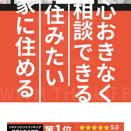
家
相
心
住
に
談
お
み
住
き
で
た
め
な
き
い
る
く
る
WITH THE LIF