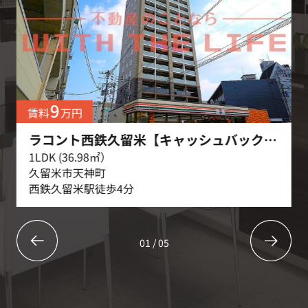
9
賃料
万円
ラコント西鉄久留米【キャッシュバック対象物件】
1LDK (36.98㎡）
久留米市天神町
西鉄久留米駅徒歩4分
01
/
05