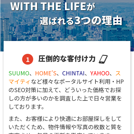
WITH THE LIFE
が
3つの理由
選ばれる
圧倒的な客付け力
SUUMO
、
HOME’S
、
CHINTAI
、
YAHOO
、
ス
マイティ
など様々なポータルサイト利用・HP
のSEO対策に加えて、どういった価格でお探
しの方が多いのかを調査した上で日々営業を
しております。
また、お客様により快適にお部屋探しをして
いただくため、物件情報や写真の枚数と質を