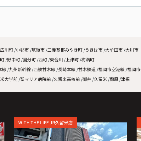
広川町
小郡市
筑後市
三養基郡みやき町
うきは市
大牟田市
大川市
原町
野中町
国分町
西町
東合川
上津町
梅満町
本線
九州新幹線
西鉄甘木線
長崎本線
甘木鉄道
福岡市空港線
福岡市
米大学前
聖マリア病院前
久留米高校前
御井
久留米
櫛原
津福
WITH THE LIFE JR久留米店