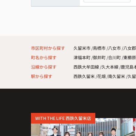
市区町村から探す
久留米市
鳥栖市
八女市
八女郡
町名から探す
津福本町
御井町
合川町
東櫛
沿線から探す
西鉄大牟田線
久大本線
鹿児島
駅から探す
西鉄久留米
花畑
南久留米
久留
WITH THE LIFE 西鉄久留米店