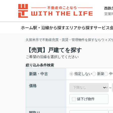
西鉄久
営業時間
ホーム
駅・沿線から探す
エリアから探す
サービス
久留米市で不動産売買・賃貸・管理物件を探すならウィズ
【売買】戸建てを探す
ご希望の沿線を選択してください
絞り込み条件検索
新築・中古
指定しない
新築
中
価格
～
値下げ物件
間取り