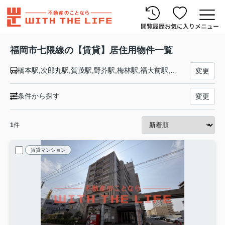
閲覧履歴
お気に入り
メニュー
福岡市七隈線の【賃貸】居住用物件一覧
橋本駅,次郎丸駅,賀茂駅,野芥駅,梅林駅,福大前駅,七隈駅,金山駅,茶山駅,別府駅,六本松駅,桜坂駅,薬院大通駅,薬院駅,渡辺通駅,天神南駅,櫛田神社前駅,博多駅
変更
条件から探す
変更
1
件
賃貸マンション