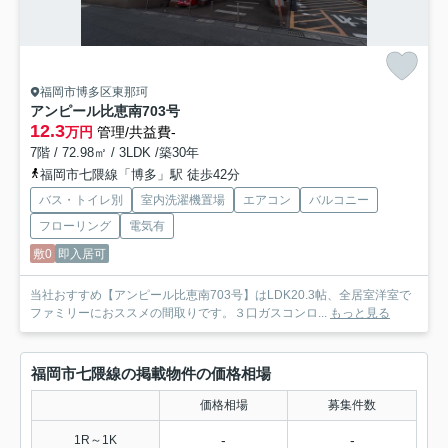
福岡市博多区東那珂
アンピール比恵南
703号
12.3
万円
管理/共益費-
7階 / 72.98㎡ / 3LDK /築30年
福岡市七隈線「博多」駅 徒歩42分
バス・トイレ別
室内洗濯機置場
エアコン
バルコニー
フローリング
電気有
敷0
即入居可
当社おすすめ【アンピール比恵南703号】はLDK20.3帖、全居室洋室で
ファミリーにおススメの間取りです。３口ガスコンロ...
もっと見る
福岡市七隈線の掲載物件の価格相場
価格相場
募集件数
-
-
1R～1K