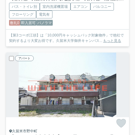
バス・トイレ別
室内洗濯機置場
エアコン
バルコニー
フローリング
電気有
敷礼0
即入居可
パノラマ
【第3コーポ江頭】は「10,000円キャッシュバック対象物件」で他社で
契約するより大変お得です。久留米大学御井キャンパス...
もっと見る
アパート
久留米市野中町