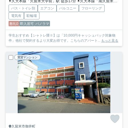
久大本線「久留米大学前」駅 徒歩17分
久大本線「南久留米」駅 徒歩16分
バス・トイレ別
エアコン
バルコニー
フローリング
電気有
駐輪場
敷礼0
即入居可
パノラマ
学生おすすめ【シャトレ隈Ⅱ】は「10,000円キャッシュバック対象物
件」他社で契約するより大変お得です。こちらのアパート...
もっと見る
賃貸マンション
久留米市御井町