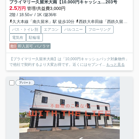
プライマリー久留米大南【10.000円キャッシュバック対象物件】
203号
2.5
万円
管理/共益費3,000円
2階 / 18.50㎡ / 1K /築36年
久大本線「南久留米」駅 徒歩10分
西鉄大牟田線「西鉄久留米」駅 徒歩27分
バス・トイレ別
エアコン
バルコニー
フローリング
電気有
駐輪場
敷0
即入居可
パノラマ
【プライマリー久留米大南】は「10,000円キャッシュバック対象物件」
で他社で契約するより大変お得です。近くにはセブンイ...
もっと見る
アパート