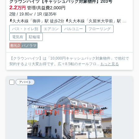
クラウンハイツ【キャッシュバック対象物件】
203号
2.2
万円
管理/共益費2,000円
2階 / 19.80㎡ / 1R /築35年
久大本線「御井」駅 徒歩2分
久大本線「久留米大学前」駅 徒歩15分
バス・トイレ別
エアコン
バルコニー
フローリング
電気有
駐輪場
敷礼0
パノラマ
【クラウンハイツ】は「10,000円キャッシュバック対象物件」で他社で
契約するより大変お得です。広々8.5帖のオールフロ...
もっと見る
アパート