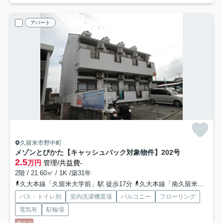
アパート
久留米市野中町
メゾンとびかた【キャッシュバック対象物件】
202号
2.5
万円
管理/共益費-
2階 / 21.60㎡ / 1K /築31年
久大本線「久留米大学前」駅 徒歩17分
久大本線「南久留米」駅 徒歩17分
バス・トイレ別
室内洗濯機置場
バルコニー
フローリング
電気有
駐輪場