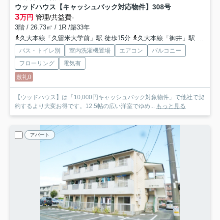
ウッドハウス【キャッシュバック対応物件】
308号
3
万円
管理/共益費-
3階 / 26.73㎡ / 1R /築33年
久大本線「久留米大学前」駅 徒歩15分
久大本線「御井」駅 徒歩30分
バス・トイレ別
室内洗濯機置場
エアコン
バルコニー
フローリング
電気有
敷礼0
【ウッドハウス】は「10,000円キャッシュバック対象物件」で他社で契
約するより大変お得です。12.5帖の広い洋室でゆめ...
もっと見る
アパート