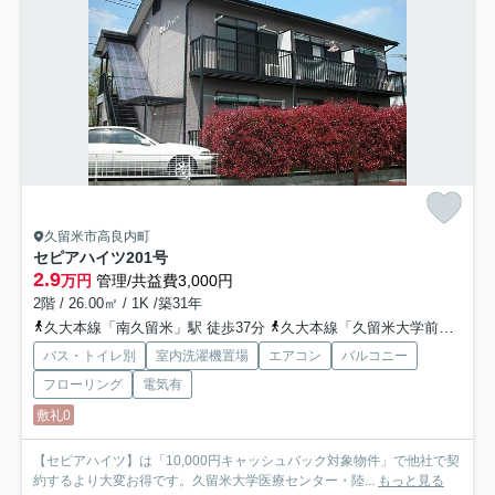
久留米市高良内町
セピアハイツ
201号
2.9
万円
管理/共益費3,000円
2階 / 26.00㎡ / 1K /築31年
久大本線「南久留米」駅 徒歩37分
久大本線「久留米大学前」駅 徒歩39分
バス・トイレ別
室内洗濯機置場
エアコン
バルコニー
フローリング
電気有
敷礼0
【セピアハイツ】は「10,000円キャッシュバック対象物件」で他社で契
約するより大変お得です。久留米大学医療センター・陸...
もっと見る