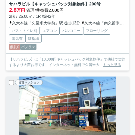
サハラビル【キャッシュバック対象物件】
206号
2.8
万円
管理/共益費2,000円
2階 / 25.00㎡ / 1R /築42年
久大本線「久留米大学前」駅 徒歩13分
久大本線「南久留米」駅 徒歩18分
バス・トイレ別
エアコン
バルコニー
フローリング
電気有
駐輪場
敷礼0
パノラマ
【サハラビル】は「10,000円キャッシュバック対象物件」で他社で契約
するより大変お得です。インターネット無料で久留米大...
もっと見る
賃貸マンション