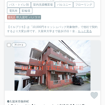
バス・トイレ別
室内洗濯機置場
バルコニー
フローリング
電気有
駐輪場
敷礼0
即入居可
パノラマ
【イルプリモ】は「10,000円キャッシュバック対象物件」で他社で契約
するより大変お得です。久留米大学まで徒歩15分！全...
もっと見る
アパート
久留米市御井町