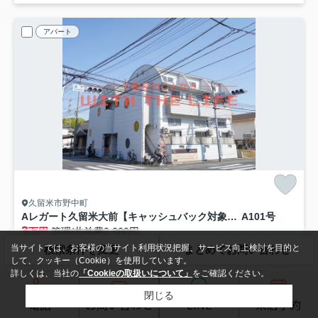
アパート
久留米市野中町
Aレガート久留米大前【キャッシュバック対象物件】
A101号
3
万円
管理/共益費2,000円
1階 / 20.74㎡ / 1K /築22年
当サイトでは、お客様の当サイト利用状況把握、サービス向上検討を目的と
検索条件を変更
まとめてお問い合わせ
して、クッキー（Cookie）を使用しています。
久大本線「南久留米」駅 徒歩13分
久大本線「久留米大学前」駅 徒歩18分
詳しくは、当社の
「Cookieの取扱いについて」
をご確認ください。
バス・トイレ別
室内洗濯機置場
エアコン
バルコニー
閉じる
フローリング
電気有
電話
お問い合わせ
LINE
来店予約
敷礼0
パノラマ