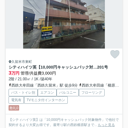
久留米市東町
シティハイツ英【10,000円キャッシュバック対象物件】
201号
3
万円
管理/共益費3,000円
2階 / 21.00㎡ / 1K /築40年
西鉄大牟田線「西鉄久留米」駅 徒歩9分
西鉄大牟田線「櫛原」駅 徒歩9分
バス・トイレ別
エアコン
バルコニー
フローリング
電気有
TVモニタ付インターホン
敷礼0
【シティハイツ英】は「10,000円キャッシュバック対象物件」で他社で
契約するより大変お得です。最寄り駅の西鉄櫛原駅まで...
もっと見る