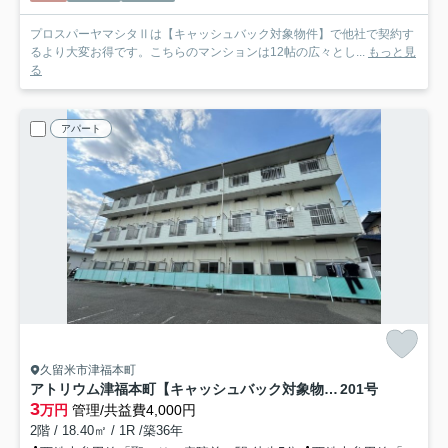
プロスパーヤマシタⅡは【キャッシュバック対象物件】で他社で契約す
るより大変お得です。こちらのマンションは12帖の広々とし...
もっと見
る
アパート
久留米市津福本町
アトリウム津福本町【キャッシュバック対象物件】
201号
3
万円
管理/共益費4,000円
2階 / 18.40㎡ / 1R /築36年