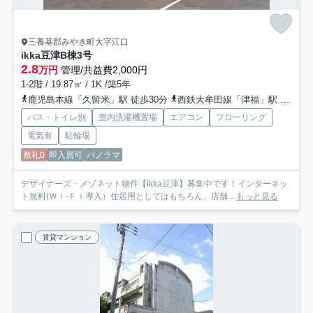
三養基郡みやき町大字江口
ikka豆津B棟
3号
2.8
万円
管理/共益費2,000円
1-2階 / 19.87㎡ / 1K /築5年
鹿児島本線「久留米」駅 徒歩30分
西鉄大牟田線「津福」駅 徒歩45分
バス・トイレ別
室内洗濯機置場
エアコン
フローリング
電気有
駐輪場
敷礼0
即入居可
パノラマ
デザイナーズ・メゾネット物件【ikka豆津】募集中です！インターネッ
ト無料(Ｗｉ-Ｆｉ導入）住居用としてはもちろん、店舗...
もっと見る
賃貸マンション