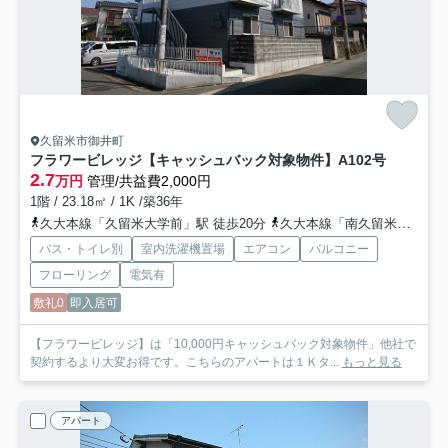
久留米市御井町
フラワービレッジ【キャッシュバック対象物件】
A102号
2.7
万円
管理/共益費2,000円
1階 / 23.18㎡ / 1K /築36年
久大本線「久留米大学前」駅 徒歩20分
久大本線「南久留米」駅 徒歩25分
バス・トイレ別
室内洗濯機置場
エアコン
バルコニー
フローリング
電気有
敷礼0
即入居可
【フラワービレッジ】は「10,000円キャッシュバック対象物件」他社で
契約するより大変お得です。こちらのアパートは１Ｋタ...
もっと見る
アパート