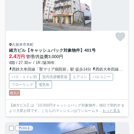
久留米市本町
緒方ビル【キャッシュバック対象物件】
401号
2.4
万円
管理/共益費3,000円
4階 / 27.30㎡ / 1R /築36年
西鉄大牟田線「聖マリア病院前」駅 徒歩14分
西鉄大牟田線「花畑」駅 徒歩14分
バス・トイレ別
室内洗濯機置場
エアコン
バルコニー
フローリング
電気有
敷礼0
【緒方ビル】は「10,000円キャッシュバック対象物件」他社で契約する
より大変お得です。こちらのマンションはワンルームタ...
もっと見る
アパート