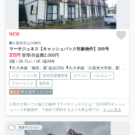
NEW
久留米市山川神代
マーサジュネス【キャッシュバック対象物件】
205号
3
万円
管理/共益費2,000円
2階 / 26.71㎡ / 1K /築24年
久大本線「御井」駅 徒歩23分
久大本線「久留米大学前」駅 徒歩30分
バス・トイレ別
室内洗濯機置場
エアコン
バルコニー
フローリング
電気有
敷礼0
即入居可
パノラマ
人気の大和ハウス施工の物件【マーサジュネス】は「10,000円キャッシ
ュバック対象物件」で他社で契約するより大変お得です...
もっと見る
賃貸マンション