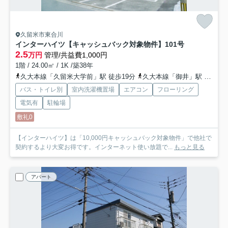
久留米市東合川
インターハイツ【キャッシュバック対象物件】
101号
2.5
万円
管理/共益費1,000円
1階 / 24.00㎡ / 1K /築38年
久大本線「久留米大学前」駅 徒歩19分
久大本線「御井」駅 徒歩27分
バス・トイレ別
室内洗濯機置場
エアコン
フローリング
電気有
駐輪場
敷礼0
【インターハイツ】は「10,000円キャッシュバック対象物件」で他社で
契約するより大変お得です。インターネット使い放題で...
もっと見る
アパート