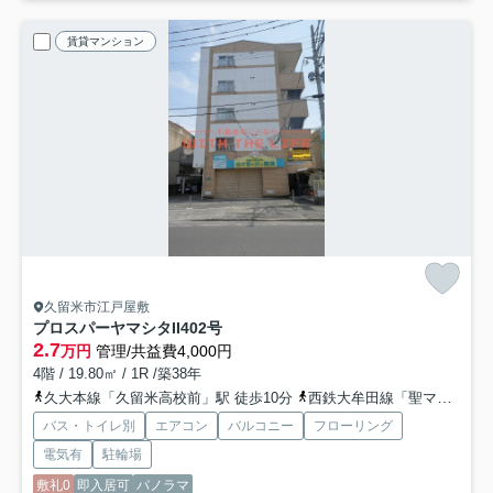
賃貸マンション
久留米市江戸屋敷
プロスパーヤマシタII
402号
2.7
万円
管理/共益費4,000円
4階 / 19.80㎡ / 1R /築38年
久大本線「久留米高校前」駅 徒歩10分
西鉄大牟田線「聖マリア病院前」駅 徒歩14分
バス・トイレ別
エアコン
バルコニー
フローリング
電気有
駐輪場
敷礼0
即入居可
パノラマ