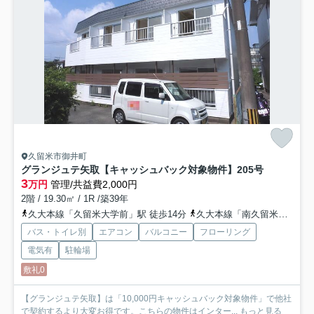
久留米市御井町
グランジュテ矢取【キャッシュバック対象物件】
205号
3
万円
管理/共益費2,000円
2階 / 19.30㎡ / 1R /築39年
久大本線「久留米大学前」駅 徒歩14分
久大本線「南久留米」駅 徒歩28分
バス・トイレ別
エアコン
バルコニー
フローリング
電気有
駐輪場
敷礼0
【グランジュテ矢取】は「10,000円キャッシュバック対象物件」で他社
で契約するより大変お得です。こちらの物件はインター...
もっと見る