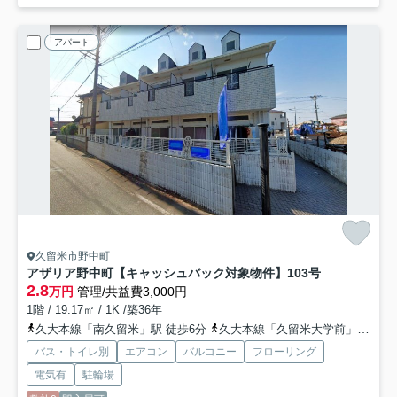
アパート
久留米市野中町
アザリア野中町【キャッシュバック対象物件】
103号
2.8
万円
管理/共益費3,000円
1階 / 19.17㎡ / 1K /築36年
久大本線「南久留米」駅 徒歩6分
久大本線「久留米大学前」駅 徒歩25分
バス・トイレ別
エアコン
バルコニー
フローリング
電気有
駐輪場