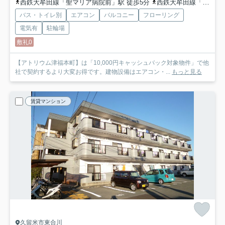
西鉄大牟田線「聖マリア病院前」駅 徒歩5分
西鉄大牟田線「花畑」駅 徒歩5分
バス・トイレ別
エアコン
バルコニー
フローリング
電気有
駐輪場
敷礼0
【アトリウム津福本町】は「10,000円キャッシュバック対象物件」で他
社で契約するより大変お得です。建物設備はエアコン・...
もっと見る
賃貸マンション
久留米市東合川