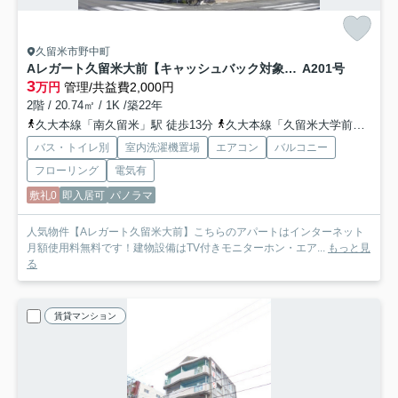
久留米市野中町
Aレガート久留米大前【キャッシュバック対象物件】
A201号
3
万円
管理/共益費2,000円
2階 / 20.74㎡ / 1K /築22年
久大本線「南久留米」駅 徒歩13分
久大本線「久留米大学前」駅 徒歩18分
バス・トイレ別
室内洗濯機置場
エアコン
バルコニー
フローリング
電気有
敷礼0
即入居可
パノラマ
人気物件【Aレガート久留米大前】こちらのアパートはインターネット
月額使用料無料です！建物設備はTV付きモニターホン・エア...
もっと見
る
賃貸マンション