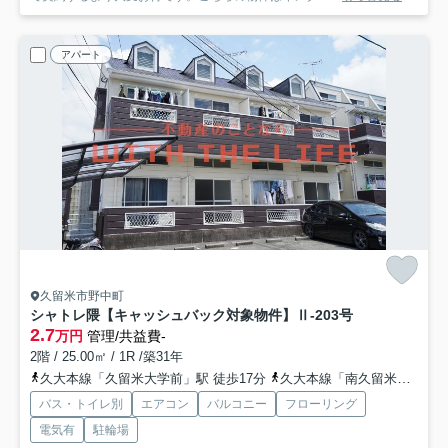
アパート
久留米市野中町
シャトレ隈【キャッシュバック対象物件】
Ⅱ-203号
2.7
万円
管理/共益費-
2階 / 25.00㎡ / 1R /築31年
久大本線「久留米大学前」駅 徒歩17分
久大本線「南久留米」駅 徒歩16分
バス・トイレ別
エアコン
バルコニー
フローリング
電気有
駐輪場