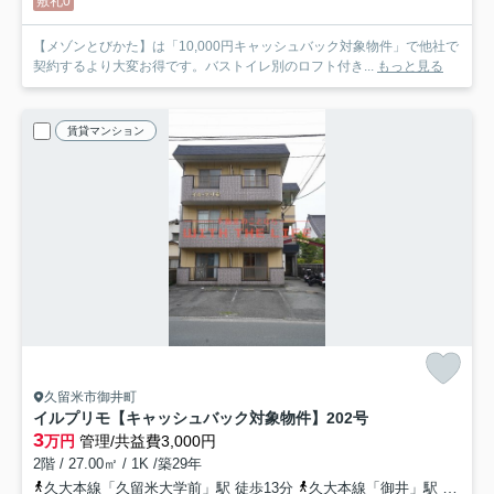
敷礼0
【メゾンとびかた】は「10,000円キャッシュバック対象物件」で他社で
契約するより大変お得です。バストイレ別のロフト付き...
もっと見る
賃貸マンション
久留米市御井町
イルプリモ【キャッシュバック対象物件】
202号
3
万円
管理/共益費3,000円
2階 / 27.00㎡ / 1K /築29年
久大本線「久留米大学前」駅 徒歩13分
久大本線「御井」駅 徒歩20分