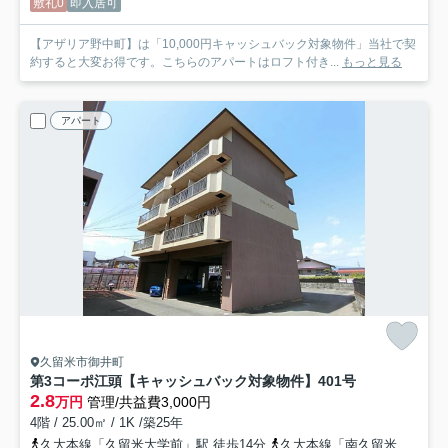
敷礼0
即入居可
【アザリア野中町】は「10,000円キャッシュバック対象物件」当社で契
約すると大変お得です。こちらのアパートはロフト付き...
もっと見る
アパート
久留米市御井町
第3コーポ江頭【キャッシュバック対象物件】
401号
2.8
万円
管理/共益費3,000円
4階 / 25.00㎡ / 1K /築25年
久大本線「久留米大学前」駅 徒歩14分
久大本線「南久留米」駅 徒歩18分