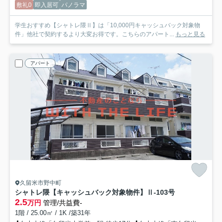
敷礼0
即入居可
パノラマ
学生おすすめ【シャトレ隈Ⅱ】は「10,000円キャッシュバック対象物
件」他社で契約するより大変お得です。こちらのアパート...
もっと見る
アパート
久留米市野中町
シャトレ隈【キャッシュバック対象物件】
Ⅱ-103号
2.5
万円
管理/共益費-
1階 / 25.00㎡ / 1K /築31年