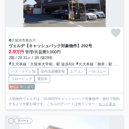
久留米市東合川
ヴェルデ【キャッシュバック対象物件】
202号
2.9
万円
管理/共益費3,000円
2階 / 29.31㎡ / 1R /築29年
久大本線「久留米大学前」駅 徒歩6分
久大本線「御井」駅 徒歩20分
バス・トイレ別
室内洗濯機置場
エアコン
バルコニー
フローリング
電気有
敷礼0
即入居可
人気物件ヴェルデは「10,000円キャッシュバック対象物件」他社で契約
するより大変お得です。こちらのアパートは光インター...
もっと見る
アパート