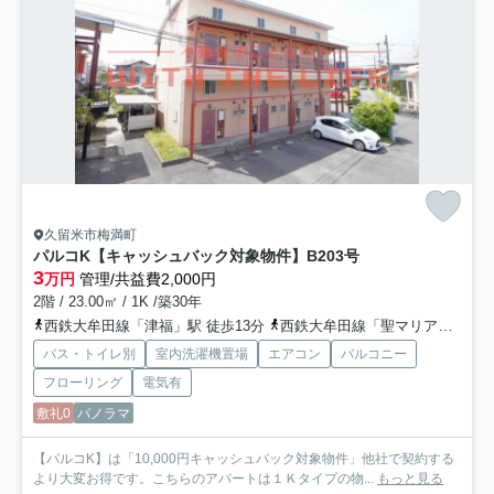
久留米市梅満町
パルコK【キャッシュバック対象物件】
B203号
3
万円
管理/共益費2,000円
2階 / 23.00㎡ / 1K /築30年
西鉄大牟田線「津福」駅 徒歩13分
西鉄大牟田線「聖マリア病院前」駅 徒歩15分
バス・トイレ別
室内洗濯機置場
エアコン
バルコニー
フローリング
電気有
敷礼0
パノラマ
【バルコK】は「10,000円キャッシュバック対象物件」他社で契約する
より大変お得です。こちらのアパートは１Ｋタイプの物...
もっと見る