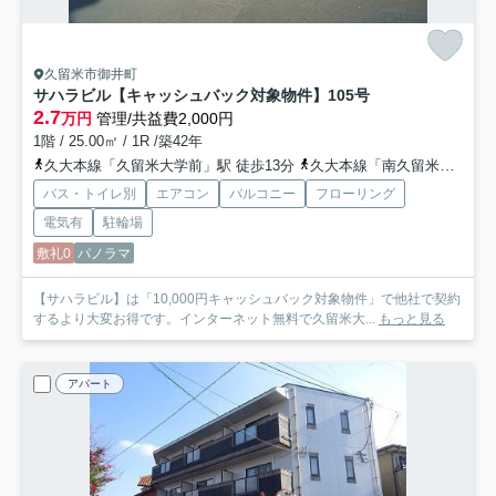
久留米市御井町
サハラビル【キャッシュバック対象物件】
105号
2.7
万円
管理/共益費2,000円
1階 / 25.00㎡ / 1R /築42年
久大本線「久留米大学前」駅 徒歩13分
久大本線「南久留米」駅 徒歩18分
バス・トイレ別
エアコン
バルコニー
フローリング
電気有
駐輪場
敷礼0
パノラマ
【サハラビル】は「10,000円キャッシュバック対象物件」で他社で契約
するより大変お得です。インターネット無料で久留米大...
もっと見る
アパート