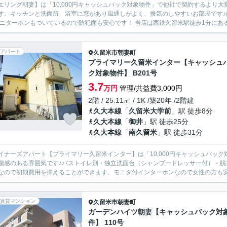
エリング朝妻】は「10,000円キャッシュバック対象物件」で他社で契約するより
す。キッチンと洗面所、浴室に窓があり風通しがよく、換気のしやすいお部屋です
TVモニターホンもついているので防犯面も安心です！ 当店は
アパート
久留米市
朝妻町
プライマリー久留米インター【キャッシュ
ク対象物件】 B201号
3.7
万円
管理/共益費3,000円
2階 / 25.11㎡ / 1K /築20年 /2階建
久大本線
「
久留米大学前
」駅 徒歩8分
久大本線
「
御井
」駅 徒歩25分
久大本線
「
南久留米
」駅 徒歩31分
イナーズアパート【プライマリー久留米インター】は「10,000円キャッシュバッ
潔感のある雰囲気です♪バストイレ別・独立洗面台（シャンプードレッサー付）・
賃貸マンション
久留米市
朝妻町
ガーデンハイツ朝妻【キャッシュバック対
件】 110号