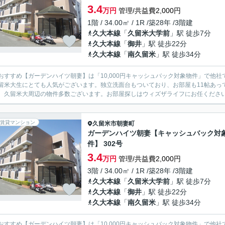
3.4
万円
管理/共益費2,000円
1階 / 34.00㎡ / 1R /築28年 /3階建
久大本線
「
久留米大学前
」駅 徒歩7分
久大本線
「
御井
」駅 徒歩22分
久大本線
「
南久留米
」駅 徒歩34分
おすすめ【ガーデンハイツ朝妻】は「10,000円キャッシュバック対象物件」で他
留米大生にとても人気がございます。独立洗面台もついており、お部屋も11帖あっ
賃貸マンション
久留米市
朝妻町
ガーデンハイツ朝妻【キャッシュバック対
件】 302号
3.4
万円
管理/共益費2,000円
3階 / 34.00㎡ / 1R /築28年 /3階建
久大本線
「
久留米大学前
」駅 徒歩7分
久大本線
「
御井
」駅 徒歩22分
久大本線
「
南久留米
」駅 徒歩34分
おすすめ【ガーデンハイツ朝妻】は「10,000円キャッシュバック対象物件」で他