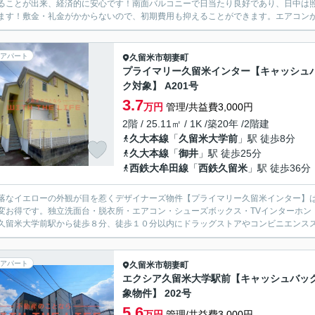
ることが出来、経済的に安心です！南面バルコニーで日当たり良好であり、日中は
アパート
久留米市
朝妻町
プライマリー久留米インター【キャッシュ
ク対象】 A201号
3.7
万円
管理/共益費3,000円
2階 / 25.11㎡ / 1K /築20年 /2階建
久大本線
「
久留米大学前
」駅 徒歩8分
久大本線
「
御井
」駅 徒歩25分
西鉄大牟田線
「
西鉄久留米
」駅 徒歩36分
落なイエローの外観が目を惹くデザイナーズ物件【プライマリー久留米インター】は「
変お得です。独立洗面台・脱衣所・エアコン・シューズボックス・TVインターホン
久留米大学前駅から徒歩８分、徒歩１０分以内にドラッグストアやコンビニエンススト
アパート
久留米市
朝妻町
エクシア久留米大学駅前【キャッシュバッ
象物件】 202号
5.6
万円
管理/共益費3,000円