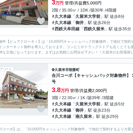
3
万円
管理/共益費5,000円
2階 / 35.00㎡ / 1DK /築30年 /4階建
久大本線
「
久留米大学前
」駅 徒歩8分
久大本線
「
御井
」駅 徒歩26分
西鉄大牟田線
「
西鉄久留米
」駅 徒歩35分
物件【ピュアクローネⅠ】は「10,000円キャッシュバック対象物件」で他社で契
インターネット無料を導入しております。コンビニやドラッグストアも近くとても
静な立地になっております。まずはお気軽にお問合せ下さい！！久留米のお部屋探しは
アパート
久留米市
朝妻町
合川コーポ【キャッシュバック対象物件】 3
号
3.8
万円
管理/共益費2,000円
3階 / 22.00㎡ / 1K /築39年 /3階建
久大本線
「
久留米大学前
」駅 徒歩5分
久大本線
「
御井
」駅 徒歩23分
久大本線
「
南久留米
」駅 徒歩29分
川コーポ】は、「10,000円キャッシュバック対象物件」で他社で契約するより大