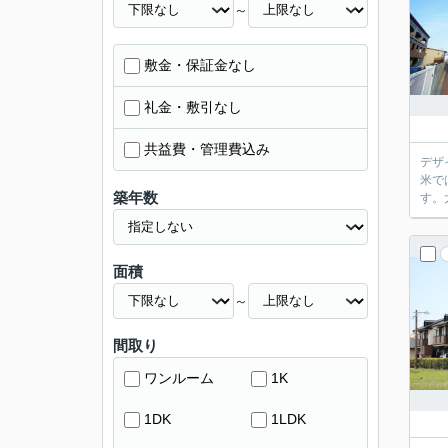
～
敷金・保証金なし
礼金・敷引なし
共益費・管理費込み
デザ
米で
築年数
面積
～
間取り
ワンルーム
1K
1DK
1LDK