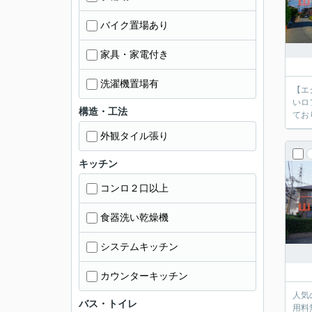
バイク置場あり
家具・家電付き
洗濯機置場有
【エ
いロ
構造・工法
外観タイル張り
キッチン
コンロ２口以上
食器洗い乾燥機
システムキッチン
カウンターキッチン
人気
バス・トイレ
用料