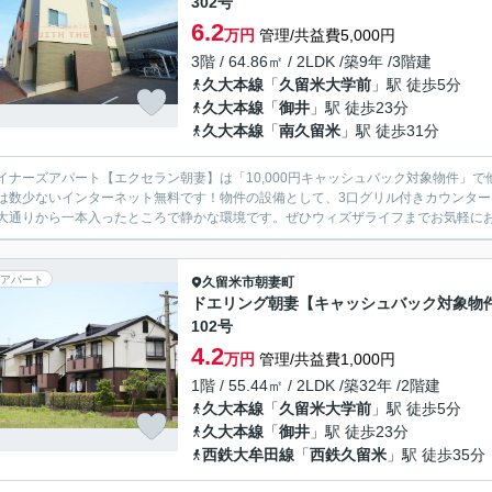
302号
6.2
万円
管理/共益費5,000円
3階 / 64.86㎡ / 2LDK /築9年 /3階建
久大本線
「
久留米大学前
」駅 徒歩5分
久大本線
「
御井
」駅 徒歩23分
久大本線
「
南久留米
」駅 徒歩31分
イナーズアパート【エクセラン朝妻】は「10,000円キャッシュバック対象物件」
は数少ないインターネット無料です！物件の設備として、3口グリル付きカウンタ
アパート
久留米市
朝妻町
ドエリング朝妻【キャッシュバック対象物
102号
4.2
万円
管理/共益費1,000円
1階 / 55.44㎡ / 2LDK /築32年 /2階建
久大本線
「
久留米大学前
」駅 徒歩5分
久大本線
「
御井
」駅 徒歩23分
西鉄大牟田線
「
西鉄久留米
」駅 徒歩35分