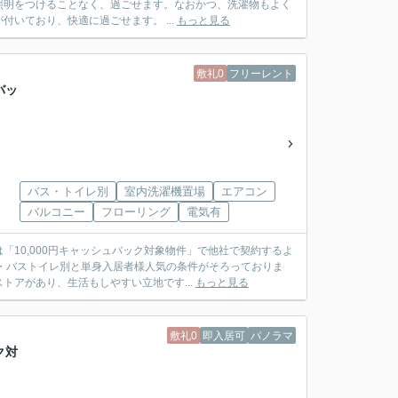
照明をつけることなく、過ごせます。なおかつ、洗濯物もよく
乾きます！敷金・礼金がかからないので、初期費用も抑えることができます。エアコンが付いており、快適に過ごせます。 ...
もっと見る
敷礼0
フリーレント
バッ
バス・トイレ別
室内洗濯機置場
エアコン
バルコニー
フローリング
電気有
10,000円キャッシュバック対象物件」で他社で契約するよ
・バストイレ別と単身入居者様人気の条件がそろっておりま
アがあり、生活もしやすい立地です...
もっと見る
敷礼0
即入居可
パノラマ
ク対