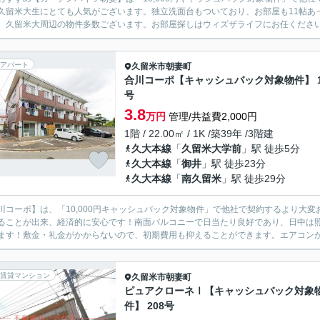
久留米大生にとても人気がございます。独立洗面台もついており、お部屋も11帖あ
アパート
久留米市
朝妻町
合川コーポ【キャッシュバック対象物件】 1
号
3.8
万円
管理/共益費2,000円
1階 / 22.00㎡ / 1K /築39年 /3階建
久大本線
「
久留米大学前
」駅 徒歩5分
久大本線
「
御井
」駅 徒歩23分
久大本線
「
南久留米
」駅 徒歩29分
川コーポ】は、「10,000円キャッシュバック対象物件」で他社で契約するより大
ることが出来、経済的に安心です！南面バルコニーで日当たり良好であり、日中は
賃貸マンション
久留米市
朝妻町
ピュアクローネⅠ【キャッシュバック対象
件】 208号