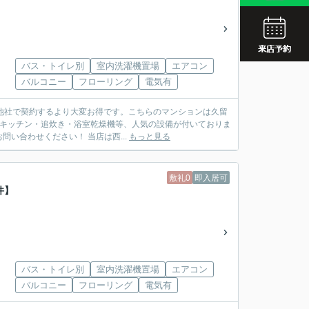
JR久留
西鉄久留
JR久留
バス・トイレ別
室内洗濯機置場
エアコン
バルコニー
フローリング
電気有
で他社で契約するより大変お得です。こちらのマンションは久留
ーキッチン・追炊き・浴室乾燥機等、人気の設備が付いておりま
す。大通りから一本入ったところで静かな環境です。ぜひウィズザライフまでお気軽にお問い合わせください！ 当店は西...
もっと見る
敷礼0
即入居可
件】
バス・トイレ別
室内洗濯機置場
エアコン
バルコニー
フローリング
電気有