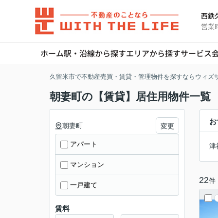
西鉄久
営業時間
ホーム
駅・沿線から探す
エリアから探す
サービス
久留米市で不動産売買・賃貸・管理物件を探すならウィズ
朝妻町の【賃貸】居住用物件一覧
お
朝妻町
変更
アパート
津
マンション
22
件
一戸建て
賃料