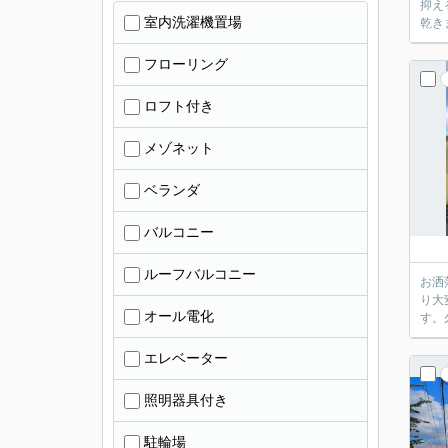
抑え
室内洗濯機置場
フローリング
ロフト付き
メゾネット
ベランダ
バルコニー
ルーフバルコニー
お洒
り大
オール電化
す。
エレベーター
照明器具付き
駐輪場