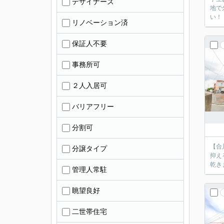
デザイナーズ
地で
リノベーション済
保証人不要
事務所可
２人入居可
バリアフリー
分割可
【合
分譲タイプ
抑え
管理人常駐
眺望良好
二世帯住宅