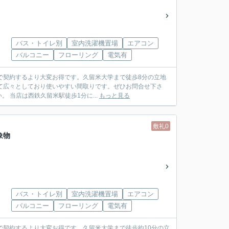
バス・トイレ別
室内洗濯機置場
エアコン
バルコニー
フローリング
電気有
社で契約するより大変お得です。久留米大学まで徒歩8分の立地
て広々としており使いやすい間取りです。ぜひお問合せ下さ
い！ 久留米大周辺の物件多数ございます。お部屋探しはウィズザライフにお任ください。 当店は西鉄久留米駅徒歩1分に...
もっと見る
敷礼0
象物
バス・トイレ別
室内洗濯機置場
エアコン
バルコニー
フローリング
電気有
社で契約するより大変お得です。久留米大学まで徒歩約10分の立