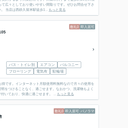
って広々としており使いやすい間取りです。ぜひお問合せ下さ
い！ 久留米大周辺の物件多数ございます。お部屋探しはウィズザライフにお任ください。 当店は西鉄久留米駅徒歩1...
もっと見る
敷礼0
即入居可
05
バス・トイレ別
エアコン
バルコニー
フローリング
電気有
駐輪場
変お得です。インターネット月額使用料無料なので月々の使用を
照明をつけることなく、過ごせます。なおかつ、洗濯物もよく
乾きます！敷金・礼金がかからないので、初期費用も抑えることができます。エアコンが付いており、快適に過ごせます。 ...
もっと見る
敷礼0
即入居可
パノラマ
物