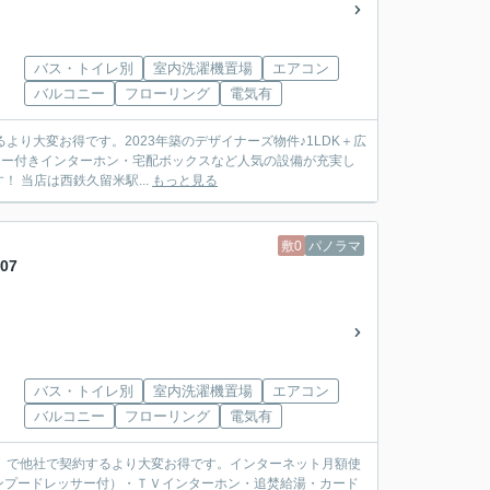
バス・トイレ別
室内洗濯機置場
エアコン
バルコニー
フローリング
電気有
より大変お得です。2023年築のデザイナーズ物件♪1LDK＋広
ター付きインターホン・宅配ボックスなど人気の設備が充実し
ております。インターネット無料！敷地内駐車場あり！お問い合わせお待ちしております！ 当店は西鉄久留米駅...
もっと見る
敷0
パノラマ
07
バス・トイレ別
室内洗濯機置場
エアコン
バルコニー
フローリング
電気有
件」で他社で契約するより大変お得です。インターネット月額使
ンプードレッサー付）・ＴＶインターホン・追焚給湯・カード