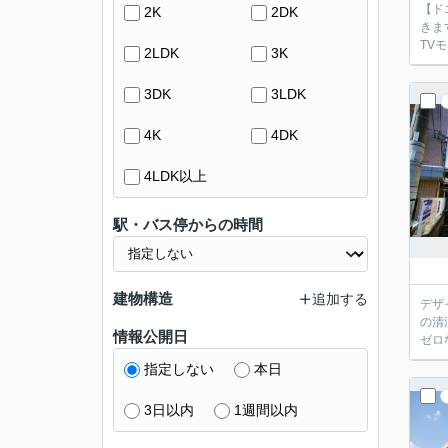
【ド
2K
2DK
きま
2LDK
3K
3DK
3LDK
4K
4DK
4LDK以上
駅・バス停からの時間
建物構造
追加する
デザ
の清
情報公開日
指定しない
本日
3日以内
1週間以内