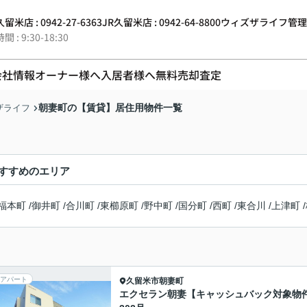
留米店 : 0942-27-6363
JR久留米店 : 0942-64-8800
ウィズザライフ管理 : 0
 : 9:30-18:30
会社情報
オーナー様へ
入居者様へ
無料売却査定
朝妻町の【賃貸】居住用物件一覧
ザライフ
すすめのエリア
福本町
/
御井町
/
合川町
/
東櫛原町
/
野中町
/
国分町
/
西町
/
東合川
/
上津町
/
アパート
久留米市
朝妻町
エクセラン朝妻【キャッシュバック対象物