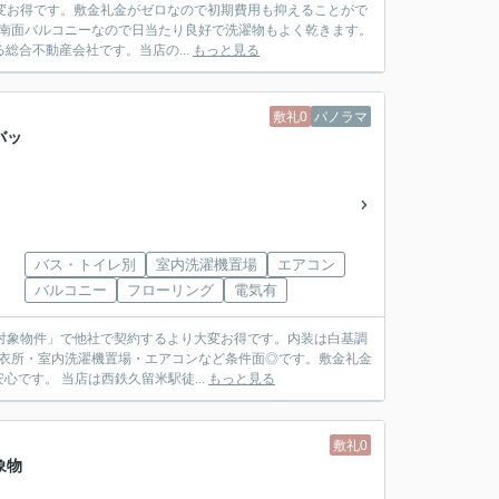
大変お得です。敷金礼金がゼロなので初期費用も抑えることがで
♪南面バルコニーなので日当たり良好で洗濯物もよく乾きます。
西鉄久留米駅徒歩1分にある総合不動産会社です。当店の...
もっと見る
敷礼0
パノラマ
バッ
バス・トイレ別
室内洗濯機置場
エアコン
バルコニー
フローリング
電気有
ク対象物件」で他社で契約するより大変お得です。内装は白基調
脱衣所・室内洗濯機置場・エアコンなど条件面◎です。敷金礼金
ゼロなので初期費用を抑えることができます。モニタ付インターホンなので女性の方も安心です。 当店は西鉄久留米駅徒...
もっと見る
敷礼0
象物