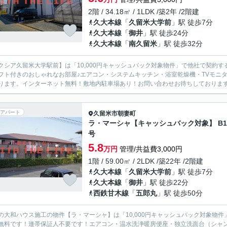
2階 / 34.18㎡ / 1LDK /築2年 /2階建
久大本線
「
久留米大学前
」駅 徒歩7分
久大本線
「
御井
」駅 徒歩24分
久大本線
「
南久留米
」駅 徒歩32分
クシア久留米大学駅前】は「10,000円キャッシュバック対象物件」で他社で契約する
フト付きのおしゃれなお部屋♪エアコン・システムキッチン・浴室乾燥機・TVモニ
アパート
久留米市
朝妻町
ラ・マーシャ【キャッシュバック対象】 B1
号
5.8
万円
管理/共益費3,000円
1階 / 59.00㎡ / 2LDK /築22年 /2階建
久大本線
「
久留米大学前
」駅 徒歩7分
久大本線
「
御井
」駅 徒歩22分
西鉄甘木線
「
五郎丸
」駅 徒歩50分
の大和ハウス施工の物件【ラ・マーシャ】は「10,000円キャッシュバック対象物
無料です！連帯保証人不要です！エアコン・温水洗浄暖房便座・独立洗面台（シャ