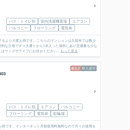
バス・トイレ別
室内洗濯機置場
エアコン
バルコニー
フローリング
電気有
約するより大変お得です。こちらのマンションは久留米では数少
便利な立地です☆大通りから1本入った場所にあり交通量も少な
ウィズザライフにお任せください...
もっと見る
敷礼0
即入居可
03
バス・トイレ別
エアコン
バルコニー
フローリング
電気有
駐輪場
変お得です。インターネット月額使用料無料なので月々の使用を