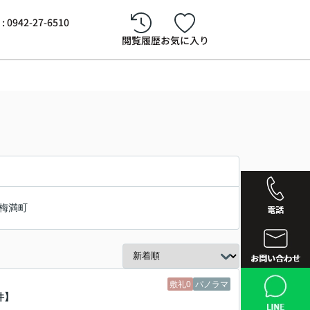
942-27-6510
閲覧履歴
お気に入り
梅満町
西鉄久留
敷礼0
パノラマ
件】