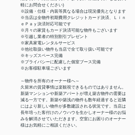
軽にお問合せください)
※設備・仕様・内装等異なる場合は現況優先となります
※当店は全物件初期費用クレジットカード決済、Ｌｉｎ
ｅＰａｙ決済対応可能です
※月々の家賃もカード決済可能な物件もございます
※引越し業者の特別割引プレゼント
※家具家電レンタルサービス
※他社取扱い物件も当店で全て取り扱い可能です
※キッズスペース完備
※プライバシーに配慮した個室ブース完備
※お客様駐車場ございます
～物件を所有のオーナー様へ～
久留米の賃貸事情は楽観視できるものではありません。
新築マンションや新築アパートが増え築古物件の需要は
減る一方です。新築や築浅の物件も数年経過すると近隣
にはより新しい物件が多数建設される状況です。当店は
長年培った客付けのノウハウを生かしオーナー様のお悩
みを解消させていただきます。空室にお困りのオーナー
様はお気軽にご相談ください。