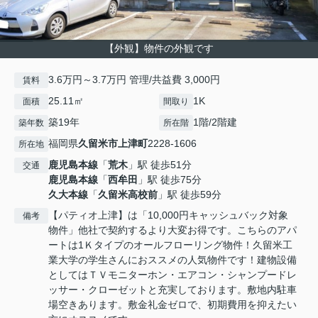
【外観】物件の外観です
3.6万円～3.7万円 管理/共益費 3,000円
賃料
25.11㎡
1K
面積
間取り
築19年
1階/2階建
築年数
所在階
福岡県
久留米市
上津町
2228-1606
所在地
鹿児島本線
「
荒木
」駅 徒歩51分
交通
鹿児島本線
「
西牟田
」駅 徒歩75分
久大本線
「
久留米高校前
」駅 徒歩59分
【パティオ上津】は「10,000円キャッシュバック対象
備考
物件」他社で契約するより大変お得です。こちらのアパ
ートは1Ｋタイプのオールフローリング物件！久留米工
業大学の学生さんにおススメの人気物件です！建物設備
としてはＴＶモニターホン・エアコン・シャンプードレ
ッサー・クローゼットと充実しております。敷地内駐車
場空きあります。敷金礼金ゼロで、初期費用を抑えたい