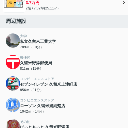
3.7万円
2階 / 7.59坪(25.11㎡)
周辺施設
大学
私立久留米工業大学
789ｍ（10分）
郵便局
久留米野添郵便局
811ｍ（11分）
コンビニエンスストア
セブンイレブン 久留米上津町店
856ｍ（11分）
コンビニエンスストア
ローソン 久留米湯納楚店
1042ｍ（14分）
その他
ほっともっと 久留米野添店