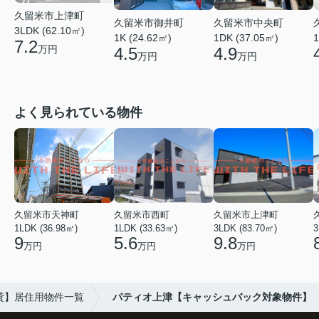
久留米市上津町
久留米市御井町
久留米市中央町
3LDK (62.10㎡)
1K (24.62㎡)
1DK (37.05㎡)
1
7.2
万円
4.5
4.9
万円
万円
よく見られている物件
久留米市天神町
久留米市西町
久留米市上津町
1LDK (36.98㎡)
1LDK (33.63㎡)
3LDK (83.70㎡)
3
9
5.6
9.8
万円
万円
万円
貸】居住用物件一覧
パティオ上津【キャッシュバック対象物件】