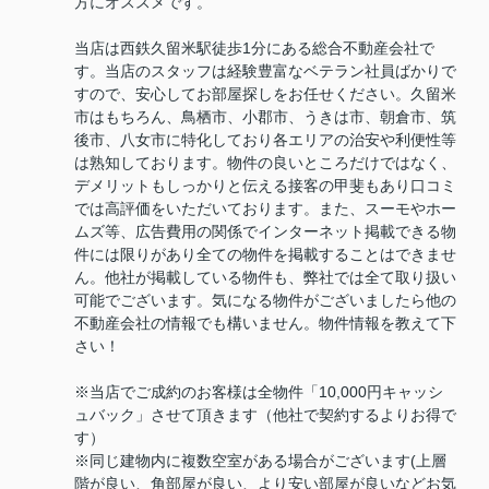
方にオススメです。
当店は西鉄久留米駅徒歩1分にある総合不動産会社で
す。当店のスタッフは経験豊富なベテラン社員ばかりで
すので、安心してお部屋探しをお任せください。久留米
市はもちろん、鳥栖市、小郡市、うきは市、朝倉市、筑
後市、八女市に特化しており各エリアの治安や利便性等
は熟知しております。物件の良いところだけではなく、
デメリットもしっかりと伝える接客の甲斐もあり口コミ
では高評価をいただいております。また、スーモやホー
ムズ等、広告費用の関係でインターネット掲載できる物
件には限りがあり全ての物件を掲載することはできませ
ん。他社が掲載している物件も、弊社では全て取り扱い
可能でございます。気になる物件がございましたら他の
不動産会社の情報でも構いません。物件情報を教えて下
さい！
※当店でご成約のお客様は全物件「10,000円キャッシ
ュバック」させて頂きます（他社で契約するよりお得で
す）
※同じ建物内に複数空室がある場合がございます(上層
階が良い、角部屋が良い、より安い部屋が良いなどお気