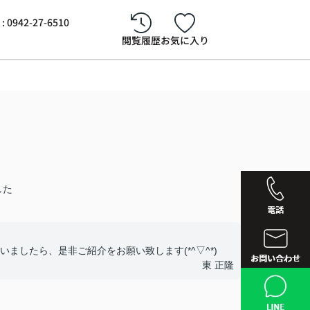
942-27-6510
閲覧履歴
お気に入り
した
ましたら、是非ご紹介をお願い致します(*^▽^*)
東 正隆
西鉄久留