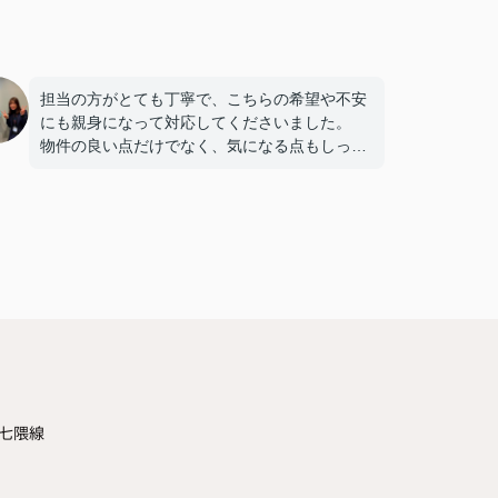
担当の方がとても丁寧で、こちらの希望や不安
にも親身になって対応してくださいました。
物件の良い点だけでなく、気になる点もしっか
り説明してもらえたので、納得して決めること
ができました。
連絡もこまめで対応が早く、安心して契約まで
進められました。
また引っ越しの機会があれば、ぜひお願いした
いです。
七隈線