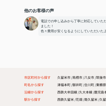
他のお客様の声
電話での申し込みから丁寧に対応していた
ました！
色々費用が安くなるようにしていただいた
こちらの要望にもたくさん応えていただき
も助かりました！
ありがとうございました！
市区町村から探す
久留米市
鳥栖市
八女市
筑後市
町名から探す
津福本町
御井町
合川町
東櫛
沿線から探す
西鉄大牟田線
久大本線
鹿児島
駅から探す
西鉄久留米
花畑
南久留米
久留