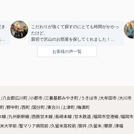
だき
こだわりが強くて探すのにとても時間がかかっ
たけど、
上、
親切で沢山のお部屋を探してくれました！
とて
お気に入りのお部屋がを見つけれてよかったで
お客様の声一覧
す！
八女郡広川町
小郡市
三養基郡みやき町
うきは市
大牟田市
大川市
原町
野中町
西町
国分町
東合川
上津町
梅満町
本線
九州新幹線
西鉄甘木線
長崎本線
甘木鉄道
福岡市空港線
福岡市
米大学前
聖マリア病院前
久留米高校前
御井
久留米
櫛原
津福