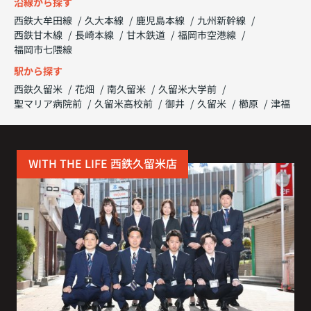
沿線から探す
西鉄大牟田線
久大本線
鹿児島本線
九州新幹線
西鉄甘木線
長崎本線
甘木鉄道
福岡市空港線
福岡市七隈線
駅から探す
西鉄久留米
花畑
南久留米
久留米大学前
聖マリア病院前
久留米高校前
御井
久留米
櫛原
津福
WITH THE LIFE 西鉄久留米店