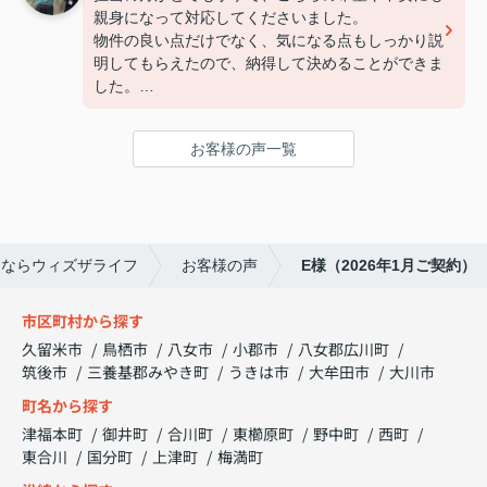
親身になって対応してくださいました。
物件の良い点だけでなく、気になる点もしっかり説
明してもらえたので、納得して決めることができま
した。
連絡もこまめで対応が早く、安心して契約まで進め
られました。
お客様の声一覧
また引っ越しの機会があれば、ぜひお願いしたいで
す。
すならウィズザライフ
お客様の声
E様（2026年1月ご契約）
市区町村から探す
久留米市
鳥栖市
八女市
小郡市
八女郡広川町
筑後市
三養基郡みやき町
うきは市
大牟田市
大川市
町名から探す
津福本町
御井町
合川町
東櫛原町
野中町
西町
東合川
国分町
上津町
梅満町