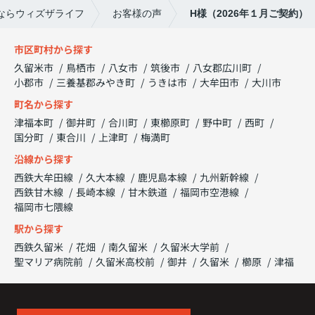
ならウィズザライフ
お客様の声
H様（2026年１月ご契約）
市区町村から探す
久留米市
鳥栖市
八女市
筑後市
八女郡広川町
小郡市
三養基郡みやき町
うきは市
大牟田市
大川市
町名から探す
津福本町
御井町
合川町
東櫛原町
野中町
西町
国分町
東合川
上津町
梅満町
沿線から探す
西鉄大牟田線
久大本線
鹿児島本線
九州新幹線
西鉄甘木線
長崎本線
甘木鉄道
福岡市空港線
福岡市七隈線
駅から探す
西鉄久留米
花畑
南久留米
久留米大学前
聖マリア病院前
久留米高校前
御井
久留米
櫛原
津福