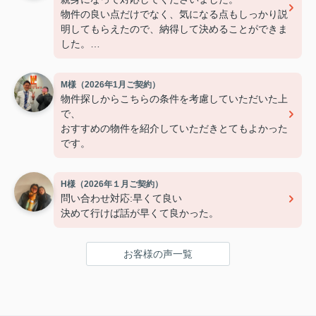
物件の良い点だけでなく、気になる点もしっかり説
明してもらえたので、納得して決めることができま
した。
連絡もこまめで対応が早く、安心して契約まで進め
られました。
M様（2026年1月ご契約）
また引っ越しの機会があれば、ぜひお願いしたいで
物件探しからこちらの条件を考慮していただいた上
す。
で、
おすすめの物件を紹介していただきとてもよかった
です。
H様（2026年１月ご契約）
問い合わせ対応:早くて良い
決めて行けば話が早くて良かった。
お客様の声一覧