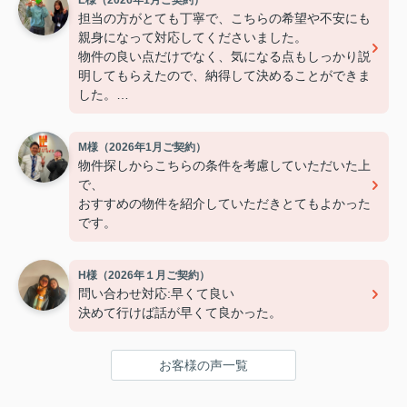
担当の方がとても丁寧で、こちらの希望や不安にも
親身になって対応してくださいました。
物件の良い点だけでなく、気になる点もしっかり説
明してもらえたので、納得して決めることができま
した。
連絡もこまめで対応が早く、安心して契約まで進め
られました。
M様（2026年1月ご契約）
また引っ越しの機会があれば、ぜひお願いしたいで
物件探しからこちらの条件を考慮していただいた上
す。
で、
おすすめの物件を紹介していただきとてもよかった
です。
H様（2026年１月ご契約）
問い合わせ対応:早くて良い
決めて行けば話が早くて良かった。
お客様の声一覧