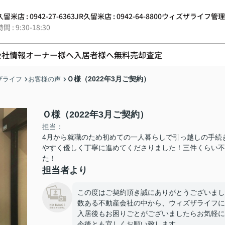
留米店 : 0942-27-6363
JR久留米店 : 0942-64-8800
ウィズザライフ管理 : 0
 : 9:30-18:30
会社情報
オーナー様へ
入居者様へ
無料売却査定
Ｏ様（2022年3月ご契約）
ザライフ
お客様の声
Ｏ様（2022年3月ご契約）
担当：
4月から就職のため初めての一人暮らしで引っ越しの手続
やすく優しく丁寧に進めてくださりました！三件くらい不
た！
担当者より
この度はご契約頂き誠にありがとうございまし
数ある不動産会社の中から、ウィズザライフに
入居後もお困りごとがございましたらお気軽に
今後とも宜しくお願い致します。