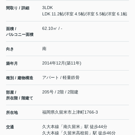
3LDK
間取り / 詳細
LDK 11.2帖
/
洋室 4.5帖
/
洋室 5.5帖
/
洋室 6.1帖
62.10㎡ / -
面積 /
バルコニー面積
南
向き
2014年12月(築11年)
築年月
アパート / 軽量鉄骨
種別 / 建物構造
205号 / 2階 / 2階建
部屋 /
所在階 / 階建て
福岡県
久留米市
上津町
1766-3
所在地
久大本線
「
南久留米
」駅 徒歩44分
交通
久大本線
「
久留米高校前
」駅 徒歩46分