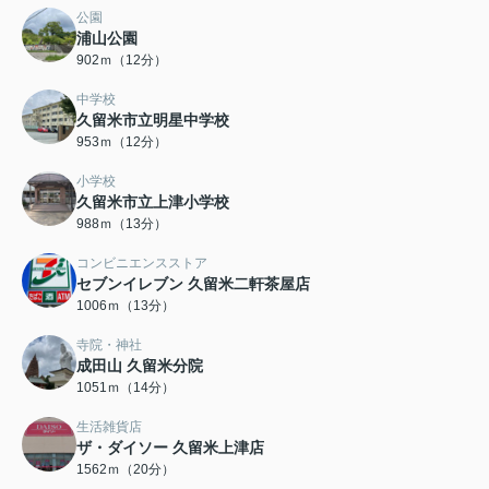
公園
浦山公園
902ｍ（12分）
中学校
久留米市立明星中学校
953ｍ（12分）
小学校
久留米市立上津小学校
988ｍ（13分）
コンビニエンスストア
セブンイレブン 久留米二軒茶屋店
1006ｍ（13分）
寺院・神社
成田山 久留米分院
1051ｍ（14分）
生活雑貨店
ザ・ダイソー 久留米上津店
1562ｍ（20分）