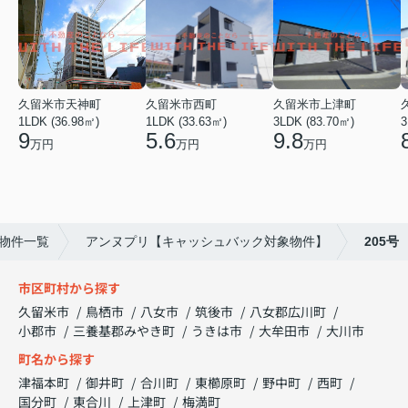
久留米市天神町
久留米市西町
久留米市上津町
1LDK (36.98㎡)
1LDK (33.63㎡)
3LDK (83.70㎡)
3
9
5.6
9.8
万円
万円
万円
物件一覧
アンヌプリ【キャッシュバック対象物件】
205号
市区町村から探す
久留米市
鳥栖市
八女市
筑後市
八女郡広川町
小郡市
三養基郡みやき町
うきは市
大牟田市
大川市
町名から探す
津福本町
御井町
合川町
東櫛原町
野中町
西町
国分町
東合川
上津町
梅満町