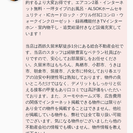
約するより大変お得です。エアコン2基・インターネ
ット無料・一坪タイプのお風呂・ALSOKホームセキ
ュリティ・ICカードロック・グリル付3口コンロ・ウ
ォークインクローゼット・録画機能付きTVインター
ホン・室内物干し・追焚給湯付きなど設備充実して
います！
当店は西鉄久留米駅徒歩1分にある総合不動産会社で
す。当店のスタッフは経験豊富なベテラン社員ばか
りですので、安心してお部屋探しをお任せくださ
い。久留米市はもちろん、鳥栖市、小郡市、うきは
市、朝倉市、筑後市、八女市に特化しており各エリ
アの治安や利便性等は熟知しております。物件の良
いところだけではなく、デメリットもしっかりと伝
える接客の甲斐もあり口コミでは高評価をいただい
ております。また、スーモやホームズ等、広告費用
の関係でインターネット掲載できる物件には限りが
あり全ての物件を掲載することはできません。他社
が掲載している物件も、弊社では全て取り扱い可能
でございます。気になる物件がございましたら他の
不動産会社の情報でも構いません。物件情報を教え