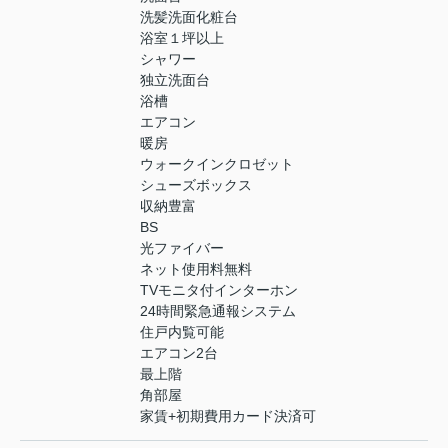
洗髪洗面化粧台
浴室１坪以上
シャワー
独立洗面台
浴槽
エアコン
暖房
ウォークインクロゼット
シューズボックス
収納豊富
BS
光ファイバー
ネット使用料無料
TVモニタ付インターホン
24時間緊急通報システム
住戸内覧可能
エアコン2台
最上階
角部屋
家賃+初期費用カード決済可