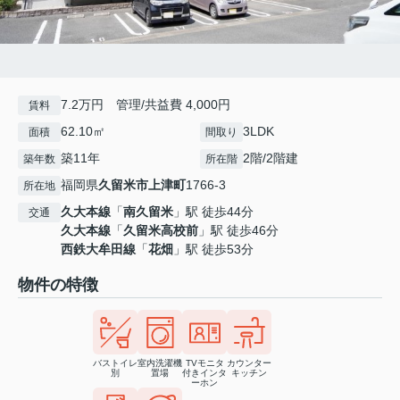
7.2万円 管理/共益費 4,000円
賃料
62.10㎡
3LDK
面積
間取り
築11年
2階/2階建
築年数
所在階
福岡県
久留米市
上津町
1766-3
所在地
久大本線
「
南久留米
」駅 徒歩44分
交通
久大本線
「
久留米高校前
」駅 徒歩46分
西鉄大牟田線
「
花畑
」駅 徒歩53分
物件の特徴
バストイレ
室内洗濯機
TVモニタ
カウンター
別
置場
付きインタ
キッチン
ーホン