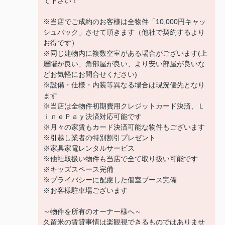
て下さい！
※当店でご成約のお客様は全物件「10,000円キャッ
シュバック」させて頂きます（他社で契約するより
お得です）
※同じ建物内に複数空室がある場合がございます(上
層階が良い、角部屋が良い、より安い部屋が良いな
どお気軽にお問合せください)
※設備・仕様・内装等異なる場合は現況優先となり
ます
※当店は全物件初期費用クレジットカード決済、Ｌ
ｉｎｅＰａｙ決済対応可能です
※月々の家賃もカード決済可能な物件もございます
※引越し業者の特別割引プレゼント
※家具家電レンタルサービス
※他社取扱い物件も当店で全て取り扱い可能です
※キッズスペース完備
※プライバシーに配慮した個室ブース完備
※お客様駐車場ございます
～物件を所有のオーナー様へ～
久留米の賃貸事情は楽観視できるものではありませ