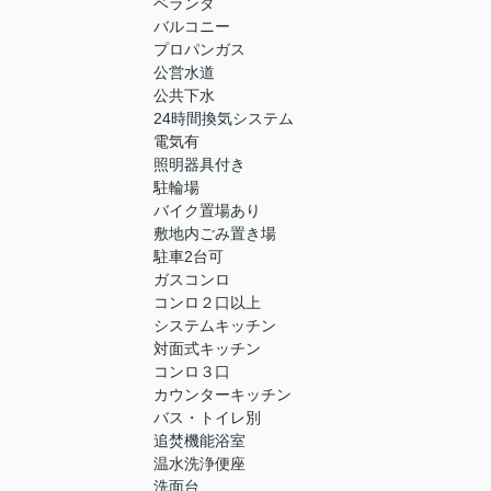
ベランダ
バルコニー
プロパンガス
公営水道
公共下水
24時間換気システム
電気有
照明器具付き
駐輪場
バイク置場あり
敷地内ごみ置き場
駐車2台可
ガスコンロ
コンロ２口以上
システムキッチン
対面式キッチン
コンロ３口
カウンターキッチン
バス・トイレ別
追焚機能浴室
温水洗浄便座
洗面台