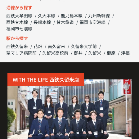
沿線から探す
西鉄大牟田線
久大本線
鹿児島本線
九州新幹線
西鉄甘木線
長崎本線
甘木鉄道
福岡市空港線
福岡市七隈線
駅から探す
西鉄久留米
花畑
南久留米
久留米大学前
聖マリア病院前
久留米高校前
御井
久留米
櫛原
津福
WITH THE LIFE 西鉄久留米店