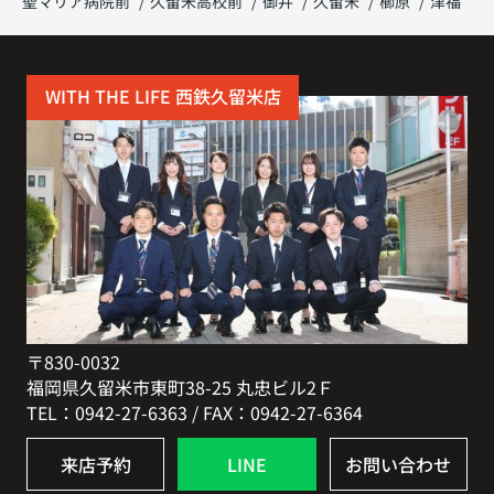
聖マリア病院前
久留米高校前
御井
久留米
櫛原
津福
WITH THE LIFE 西鉄久留米店
〒830-0032
福岡県久留米市東町38-25 丸忠ビル2Ｆ
TEL：0942-27-6363 / FAX：0942-27-6364
来店予約
LINE
お問い合わせ