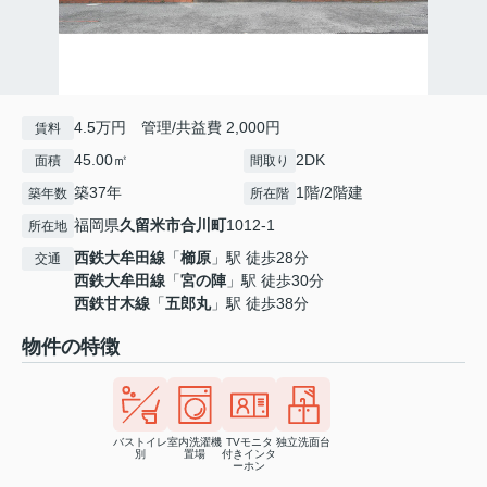
4.5万円 管理/共益費 2,000円
賃料
45.00㎡
2DK
面積
間取り
築37年
1階/2階建
築年数
所在階
福岡県
久留米市
合川町
1012-1
所在地
西鉄大牟田線
「
櫛原
」駅 徒歩28分
交通
西鉄大牟田線
「
宮の陣
」駅 徒歩30分
西鉄甘木線
「
五郎丸
」駅 徒歩38分
物件の特徴
バストイレ
室内洗濯機
TVモニタ
独立洗面台
別
置場
付きインタ
ーホン