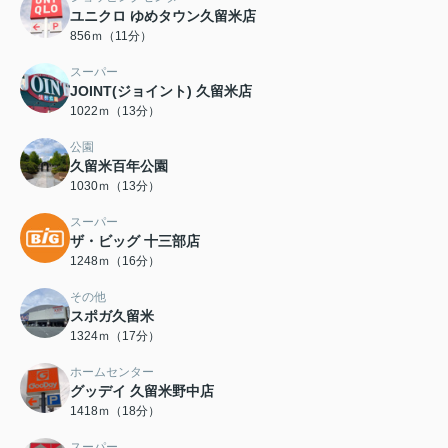
ユニクロ ゆめタウン久留米店
856ｍ（11分）
スーパー
JOINT(ジョイント) 久留米店
1022ｍ（13分）
公園
久留米百年公園
1030ｍ（13分）
スーパー
ザ・ビッグ 十三部店
1248ｍ（16分）
その他
スポガ久留米
1324ｍ（17分）
ホームセンター
グッデイ 久留米野中店
1418ｍ（18分）
スーパー