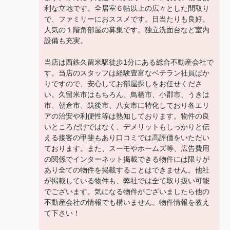
利な立地です。全居室６帖以上の広々とした間取り
で、ファミリーにおススメです。日当たりも良好。
人気の１階角部屋の募集です。独立洗面台など室内
設備も充実。
当店は西鉄久留米駅徒歩1分にある総合不動産会社で
す。当店のスタッフは経験豊富なベテラン社員ばか
りですので、安心してお部屋探しをお任せくださ
い。久留米市はもちろん、鳥栖市、小郡市、うきは
市、朝倉市、筑後市、八女市に特化しており各エリ
アの治安や利便性等は熟知しております。物件の良
いところだけではなく、デメリットもしっかりと伝
える接客の甲斐もあり口コミでは高評価をいただい
ております。また、スーモやホームズ等、広告費用
の関係でインターネット掲載できる物件には限りが
あり全ての物件を掲載することはできません。他社
が掲載している物件も、弊社では全て取り扱い可能
でございます。気になる物件がございましたら他の
不動産会社の情報でも構いません。物件情報を教え
て下さい！