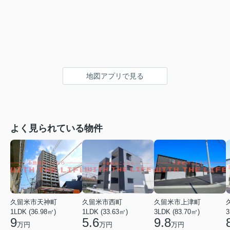
地図アプリで見る
よく見られている物件
久留米市天神町
久留米市西町
久留米市上津町
1LDK (36.98㎡)
1LDK (33.63㎡)
3LDK (83.70㎡)
3
9
5.6
9.8
万円
万円
万円