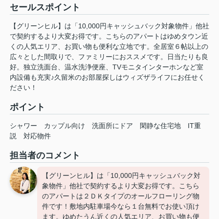
セールスポイント
【グリーンヒル】は「10,000円キャッシュバック対象物件」他社
で契約するより大変お得です。こちらのアパートはゆめタウン近
くの人気エリア、お買い物も便利な立地です。全居室６帖以上の
広々とした間取りで、ファミリーにおススメです。日当たりも良
好。独立洗面台、温水洗浄便座、TVモニタインターホンなど室
内設備も充実♪久留米のお部屋探しはウィズザライフにお任せく
ださい！
ポイント
シャワー
カップル向け
洗面所にドア
閑静な住宅地
IT重
説
対応物件
担当者のコメント
【グリーンヒル】は「10,000円キャッシュバック対
象物件」他社で契約するより大変お得です。こちら
のアパートは２ＤＫタイプのオールフローリング物
件です！敷地内駐車場今なら１台無料でお使い頂け
ます。ゆめたうん近くの人気エリア、お買い物も便