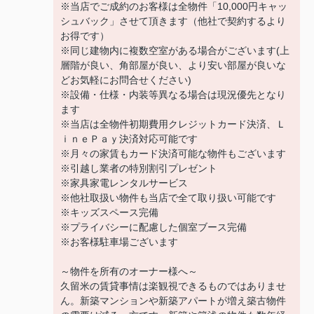
※当店でご成約のお客様は全物件「10,000円キャッ
シュバック」させて頂きます（他社で契約するより
お得です）
※同じ建物内に複数空室がある場合がございます(上
層階が良い、角部屋が良い、より安い部屋が良いな
どお気軽にお問合せください)
※設備・仕様・内装等異なる場合は現況優先となり
ます
※当店は全物件初期費用クレジットカード決済、Ｌ
ｉｎｅＰａｙ決済対応可能です
※月々の家賃もカード決済可能な物件もございます
※引越し業者の特別割引プレゼント
※家具家電レンタルサービス
※他社取扱い物件も当店で全て取り扱い可能です
※キッズスペース完備
※プライバシーに配慮した個室ブース完備
※お客様駐車場ございます
～物件を所有のオーナー様へ～
久留米の賃貸事情は楽観視できるものではありませ
ん。新築マンションや新築アパートが増え築古物件