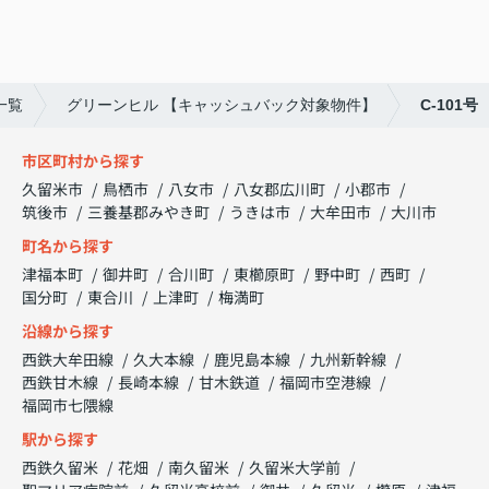
一覧
グリーンヒル 【キャッシュバック対象物件】
C-101号
市区町村から探す
久留米市
鳥栖市
八女市
八女郡広川町
小郡市
筑後市
三養基郡みやき町
うきは市
大牟田市
大川市
町名から探す
津福本町
御井町
合川町
東櫛原町
野中町
西町
国分町
東合川
上津町
梅満町
沿線から探す
西鉄大牟田線
久大本線
鹿児島本線
九州新幹線
西鉄甘木線
長崎本線
甘木鉄道
福岡市空港線
福岡市七隈線
駅から探す
西鉄久留米
花畑
南久留米
久留米大学前