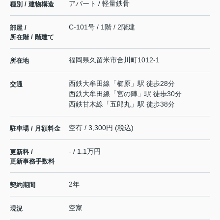
アパート / 軽量鉄骨
種別 / 建物構造
C-101号 / 1階 / 2階建
部屋 /
所在階 / 階建て
福岡県
久留米市
合川町
1012-1
所在地
西鉄大牟田線
「
櫛原
」駅 徒歩28分
交通
西鉄大牟田線
「
宮の陣
」駅 徒歩30分
西鉄甘木線
「
五郎丸
」駅 徒歩38分
空有 / 3,300円 (税込)
駐車場 / 月額料金
- / 1.1万円
更新料 /
更新事務手数料
2年
契約期間
空家
現況