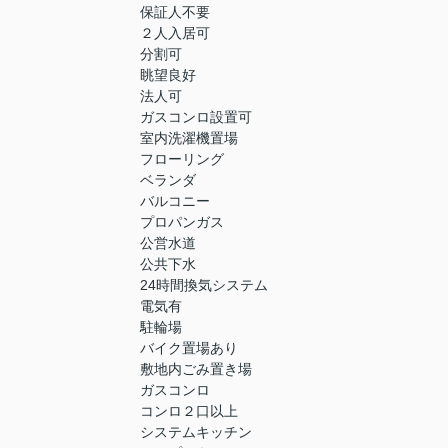
保証人不要
２人入居可
分割可
眺望良好
法人可
ガスコンロ設置可
室内洗濯機置場
フローリング
ベランダ
バルコニー
プロパンガス
公営水道
公共下水
24時間換気システム
電気有
駐輪場
バイク置場あり
敷地内ごみ置き場
ガスコンロ
コンロ２口以上
システムキッチン