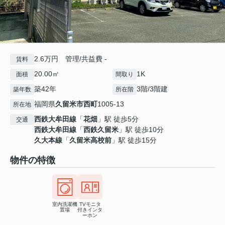
2.6万円 管理/共益費 -
賃料
20.00㎡
1K
面積
間取り
築42年
3階/3階建
築年数
所在階
福岡県
久留米市
西町
1005-13
所在地
西鉄大牟田線
「
花畑
」駅 徒歩5分
交通
西鉄大牟田線
「
西鉄久留米
」駅 徒歩10分
久大本線
「
久留米高校前
」駅 徒歩15分
物件の特徴
室内洗濯機
TVモニタ
置場
付きインタ
ーホン