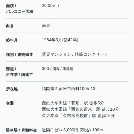
20.00㎡ / -
面積 /
バルコニー面積
南東
向き
1984年3月(築42年)
築年月
賃貸マンション / 鉄筋コンクリート
種別 / 建物構造
303 / 3階 / 3階建
部屋 /
所在階 / 階建て
福岡県
久留米市
西町
1005-13
所在地
西鉄大牟田線
「
花畑
」駅 徒歩5分
交通
西鉄大牟田線
「
西鉄久留米
」駅 徒歩10分
久大本線
「
久留米高校前
」駅 徒歩15分
近隣(1台) / 6,000円 (税込) 100m
駐車場 / 月額料金