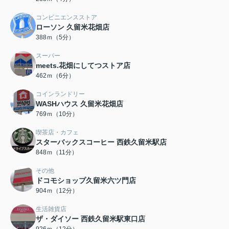
コンビニエンスストア
ローソン 久留米花畑店
388ｍ（5分）
スーパー
meets.花畑にしてつストア店
462ｍ（6分）
コインランドリー
WASHハウス 久留米花畑店
769ｍ（10分）
喫茶店・カフェ
スターバックスコーヒー 西鉄久留米駅店
848ｍ（11分）
その他
ドコモショップ久留米六ツ門店
904ｍ（12分）
生活雑貨店
ザ・ダイソー 西鉄久留米駅東口店