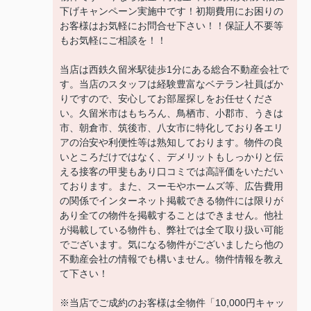
下げキャンペーン実施中です！初期費用にお困りの
お客様はお気軽にお問合せ下さい！！保証人不要等
もお気軽にご相談を！！
当店は西鉄久留米駅徒歩1分にある総合不動産会社で
す。当店のスタッフは経験豊富なベテラン社員ばか
りですので、安心してお部屋探しをお任せくださ
い。久留米市はもちろん、鳥栖市、小郡市、うきは
市、朝倉市、筑後市、八女市に特化しており各エリ
アの治安や利便性等は熟知しております。物件の良
いところだけではなく、デメリットもしっかりと伝
える接客の甲斐もあり口コミでは高評価をいただい
ております。また、スーモやホームズ等、広告費用
の関係でインターネット掲載できる物件には限りが
あり全ての物件を掲載することはできません。他社
が掲載している物件も、弊社では全て取り扱い可能
でございます。気になる物件がございましたら他の
不動産会社の情報でも構いません。物件情報を教え
て下さい！
※当店でご成約のお客様は全物件「10,000円キャッ