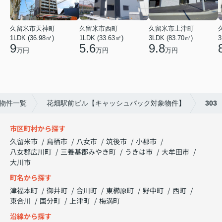
久留米市天神町
久留米市西町
久留米市上津町
1LDK (36.98㎡)
1LDK (33.63㎡)
3LDK (83.70㎡)
3
9
5.6
9.8
万円
万円
万円
物件一覧
花畑駅前ビル【キャッシュバック対象物件】
303
市区町村から探す
久留米市
鳥栖市
八女市
筑後市
小郡市
八女郡広川町
三養基郡みやき町
うきは市
大牟田市
大川市
町名から探す
津福本町
御井町
合川町
東櫛原町
野中町
西町
東合川
国分町
上津町
梅満町
沿線から探す