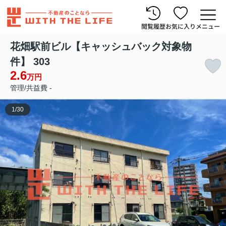
閲覧履歴
お気に入り
メニュー
花畑駅前ビル【キャッシュバック対象物
件】 303
2.6
万円
管理/共益費 -
1
/
30