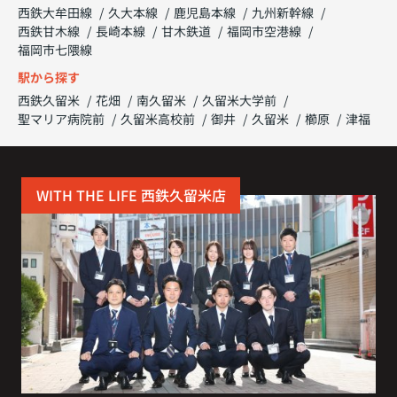
西鉄大牟田線
久大本線
鹿児島本線
九州新幹線
西鉄甘木線
長崎本線
甘木鉄道
福岡市空港線
福岡市七隈線
駅から探す
西鉄久留米
花畑
南久留米
久留米大学前
聖マリア病院前
久留米高校前
御井
久留米
櫛原
津福
WITH THE LIFE 西鉄久留米店