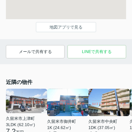
地図アプリで見る
メールで共有する
LINEで共有する
近隣の物件
久留米市上津町
久留米市御井町
久留米市中央町
3LDK (62.10㎡)
1K (24.62㎡)
1DK (37.05㎡)
1
7.2