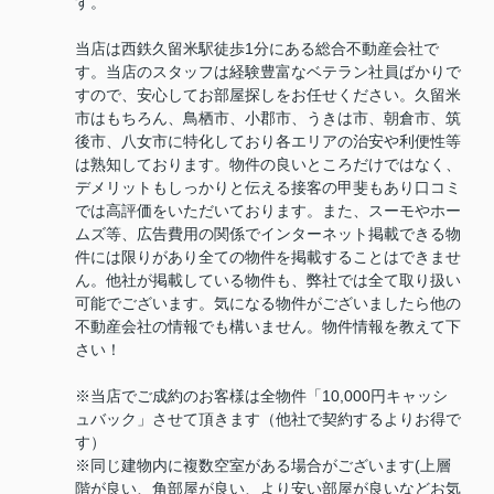
す。
当店は西鉄久留米駅徒歩1分にある総合不動産会社で
す。当店のスタッフは経験豊富なベテラン社員ばかりで
すので、安心してお部屋探しをお任せください。久留米
市はもちろん、鳥栖市、小郡市、うきは市、朝倉市、筑
後市、八女市に特化しており各エリアの治安や利便性等
は熟知しております。物件の良いところだけではなく、
デメリットもしっかりと伝える接客の甲斐もあり口コミ
では高評価をいただいております。また、スーモやホー
ムズ等、広告費用の関係でインターネット掲載できる物
件には限りがあり全ての物件を掲載することはできませ
ん。他社が掲載している物件も、弊社では全て取り扱い
可能でございます。気になる物件がございましたら他の
不動産会社の情報でも構いません。物件情報を教えて下
さい！
※当店でご成約のお客様は全物件「10,000円キャッシ
ュバック」させて頂きます（他社で契約するよりお得で
す）
※同じ建物内に複数空室がある場合がございます(上層
階が良い、角部屋が良い、より安い部屋が良いなどお気