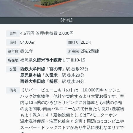
【外観】
4.5万円 管理/共益費 2,000円
賃料
54.00㎡
2LDK
面積
間取り
築31年
2階/2階建
築年数
所在階
福岡県
久留米市
小森野
１丁目10-15
所在地
西鉄大牟田線
「
宮の陣
」駅 徒歩23分
交通
鹿児島本線
「
久留米
」駅 徒歩29分
西鉄大牟田線
「
櫛原
」駅 徒歩34分
【リバー・ビューこもりの】は「10,000円キャッシュ
備考
バック対象物件」他社で契約するより大変お得です。室
内は13.5帖のひろびろリビングに各部屋とも6帖の余裕
のある間取♪南面バルコニーなので日当たり良好♪洗濯物
もよく乾きます！建物設備としてはTVモニターホン・
温水洗浄便座・洗面化粧台と充実！周辺にはコンビニや
スーパー・ドラッグストアがあり生活に便利なエリアで