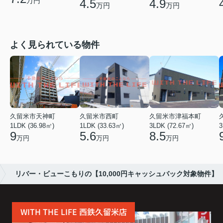
万円
4.5
4.9
万円
万円
よく見られている物件
久留米市天神町
久留米市西町
久留米市津福本町
1LDK (36.98㎡)
1LDK (33.63㎡)
3LDK (72.67㎡)
3
9
5.6
8.5
万円
万円
万円
リバー・ビューこもりの【10,000円キャッシュバック対象物件】
WITH THE LIFE 西鉄久留米店