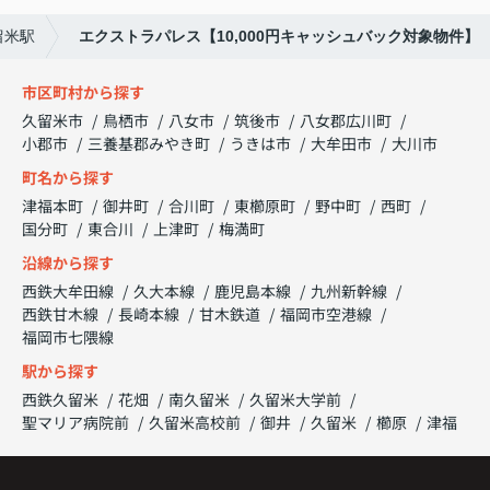
留米駅
エクストラパレス【10,000円キャッシュバック対象物件】
市区町村から探す
久留米市
鳥栖市
八女市
筑後市
八女郡広川町
小郡市
三養基郡みやき町
うきは市
大牟田市
大川市
町名から探す
津福本町
御井町
合川町
東櫛原町
野中町
西町
国分町
東合川
上津町
梅満町
沿線から探す
西鉄大牟田線
久大本線
鹿児島本線
九州新幹線
西鉄甘木線
長崎本線
甘木鉄道
福岡市空港線
福岡市七隈線
駅から探す
西鉄久留米
花畑
南久留米
久留米大学前
聖マリア病院前
久留米高校前
御井
久留米
櫛原
津福