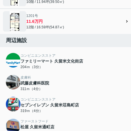
10階 / 11.94坪(39.50㎡)
1201号
11.6万円
12階 / 16.59坪(54.87㎡)
周辺施設
コンビニエンスストア
ファミリーマート 久留米文化街店
204ｍ（3分）
皮膚科
武藤皮膚科医院
311ｍ（4分）
コンビニエンスストア
セブンイレブン 久留米荘島町店
319ｍ（4分）
ファーストフード
松屋 久留米通町店