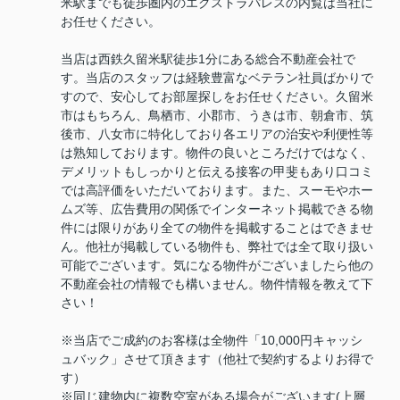
米駅までも徒歩圏内のエクストラパレスの内覧は当社に
お任せください。
当店は西鉄久留米駅徒歩1分にある総合不動産会社で
す。当店のスタッフは経験豊富なベテラン社員ばかりで
すので、安心してお部屋探しをお任せください。久留米
市はもちろん、鳥栖市、小郡市、うきは市、朝倉市、筑
後市、八女市に特化しており各エリアの治安や利便性等
は熟知しております。物件の良いところだけではなく、
デメリットもしっかりと伝える接客の甲斐もあり口コミ
では高評価をいただいております。また、スーモやホー
ムズ等、広告費用の関係でインターネット掲載できる物
件には限りがあり全ての物件を掲載することはできませ
ん。他社が掲載している物件も、弊社では全て取り扱い
可能でございます。気になる物件がございましたら他の
不動産会社の情報でも構いません。物件情報を教えて下
さい！
※当店でご成約のお客様は全物件「10,000円キャッシ
ュバック」させて頂きます（他社で契約するよりお得で
す）
※同じ建物内に複数空室がある場合がございます(上層