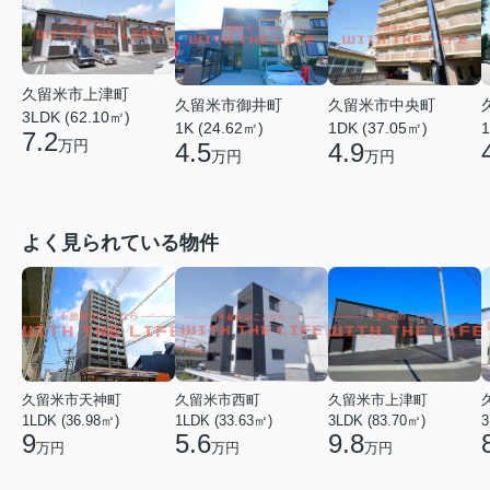
久留米市上津町
久留米市御井町
久留米市中央町
3LDK (62.10㎡)
1K (24.62㎡)
1DK (37.05㎡)
1
7.2
万円
4.5
4.9
万円
万円
よく見られている物件
久留米市天神町
久留米市西町
久留米市上津町
1LDK (36.98㎡)
1LDK (33.63㎡)
3LDK (83.70㎡)
3
9
5.6
9.8
万円
万円
万円