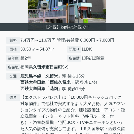
【外観】物件の外観です
7.4万円～11.6万円 管理/共益費 6,000円～7,000円
賃料
39.50㎡～54.87㎡
1LDK
面積
間取り
築2年
10階/12階建
築年数
所在階
福岡県
久留米市
日吉町
5-9
所在地
鹿児島本線
「
久留米
」駅 徒歩15分
交通
西鉄大牟田線
「
西鉄久留米
」駅 徒歩17分
西鉄大牟田線
「
花畑
」駅 徒歩19分
【エクストラパレス】は「10,000円キャッシュバック
備考
対象物件」で他社で契約するより大変お得。人気のマン
ションタイプの物件のご紹介。建物設備はエアコン・独
立洗面台・インターネット無料（Wi-Fiルーター付
き）・浴室乾燥機・宅配BOX・TVモニターホンといっ
た人気の設備が充実してます。ＪＲ久留米駅・西鉄久留