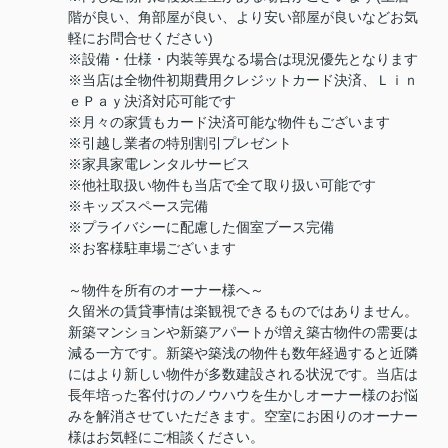
階が良い、角部屋が良い、より安い部屋が良いなどお気
軽にお問合せください)
※設備・仕様・内装等異なる場合は現況優先となります
※当店は全物件初期費用クレジットカード決済、Ｌｉｎ
ｅＰａｙ決済対応可能です
※月々の家賃もカード決済可能な物件もございます
※引越し業者の特別割引プレゼント
※家具家電レンタルサービス
※他社取扱い物件も当店で全て取り扱い可能です
※キッズスペース完備
※プライバシーに配慮した個室ブース完備
※お客様駐車場ございます
～物件を所有のオーナー様へ～
久留米の賃貸事情は楽観視できるものではありません。
新築マンションや新築アパートが増え築古物件の需要は
減る一方です。新築や築浅の物件も数年経過すると近隣
にはより新しい物件が多数建設される状況です。当店は
長年培った客付けのノウハウを生かしオーナー様のお悩
みを解消させていただきます。空室にお困りのオーナー
様はお気軽にご相談ください。