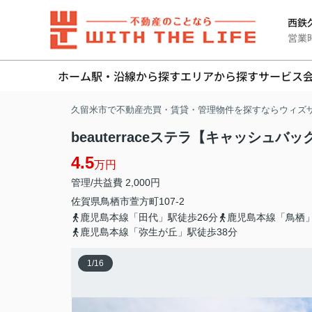
西鉄久
営業時間
ホーム
駅・沿線から探す
エリアから探す
サービス
久留米市で不動産売買・賃貸・管理物件を探すならウィズ
beauterraceステラ【キャッシュバッ
4.5
万円
管理/共益費 2,000円
佐賀県
鳥栖市
萱方町
107-2
鹿児島本線「田代」駅徒歩26分
鹿児島本線「鳥栖」
鹿児島本線「弥生が丘」駅徒歩38分
1
/
16