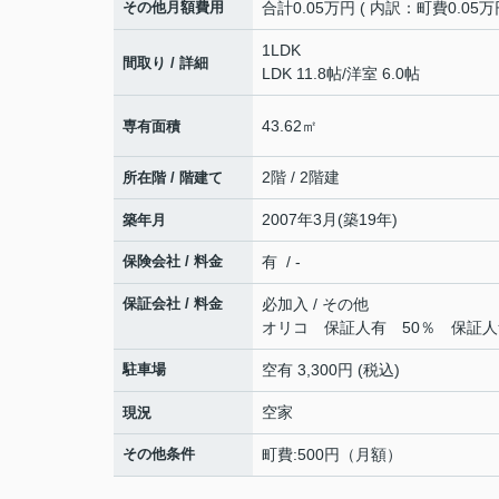
その他月額費用
合計0.05万円 ( 内訳：町費0.05万円
1LDK
間取り / 詳細
LDK 11.8帖
/
洋室 6.0帖
43.62㎡
専有面積
2階 / 2階建
所在階 / 階建て
2007年3月(築19年)
築年月
保険会社 / 料金
有 / -
保証会社 / 料金
必加入 / その他
オリコ 保証人有 50％ 保証人
駐車場
空有 3,300円 (税込)
空家
現況
その他条件
町費:500円（月額）