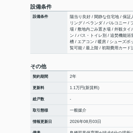
設備条件
設備条件
陽当り良好 / 閑静な住宅地 / 保証
リング / ベランダ / バルコニー / 
場 / 敷地内ごみ置き場 / 外観タイ
ン / バス・トイレ別 / 追焚機能浴室
槽 / エアコン / 暖房 / シューズ
覧可能 / 最上階 / 初期費用カー
その他
2年
契約期間
1.1万円(新賃料)
更新料
-
総戸数
一般媒介
取引態様
2026年08月03日
情報更新日
備考
鳥栖双葉保育園が徒歩6分の場所