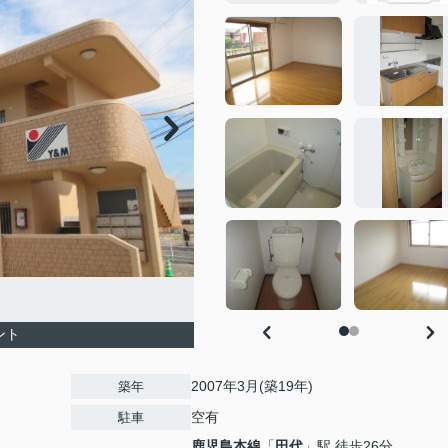
ント
2007年3月(築19年)
築年
空有
駐車
鹿児島本線
「
田代
」駅 徒歩26分