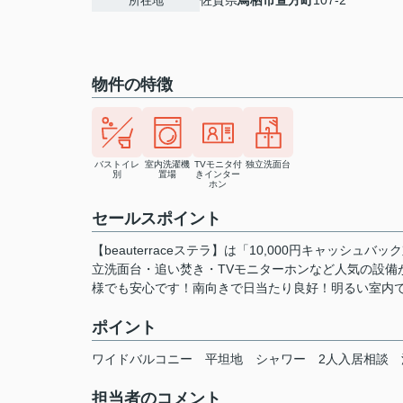
佐賀県
鳥栖市
萱方町
107-2
所在地
物件の特徴
バストイレ
室内洗濯機
TVモニタ付
独立洗面台
別
置場
きインター
ホン
セールスポイント
【beauterraceステラ】は「10,000円キャッ
立洗面台・追い焚き・TVモニターホンなど人気の設備
様でも安心です！南向きで日当たり良好！明るい室内
ポイント
ワイドバルコニー
平坦地
シャワー
2人入居相談
担当者のコメント