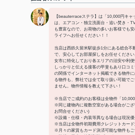
【beauterraceステラ】は「10,0
は、エアコン・独立洗面台・追い焚き・T
も豊富なので、お荷物の多いお客様でも安
ライフへお任せください！！
当店は西鉄久留米駅徒歩1分にある総合不
で、安心してお部屋探しをお任せください
女市に特化しており各エリアの治安や利便
しっかりと伝える接客の甲斐もあり口コミ
の関係でインターネット掲載できる物件に
る物件も、弊社では全て取り扱い可能でご
ません。物件情報を教えて下さい！
※当店でご成約のお客様は全物件「10,0
※同じ建物内に複数空室がある場合がござ
お問合せください)
※設備・仕様・内装等異なる場合は現況優
※当店は全物件初期費用クレジットカード
※月々の家賃もカード決済可能な物件もご