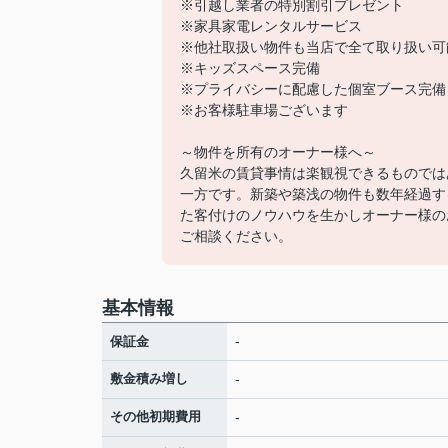
※引越し業者の特別割引プレゼント
※家具家電レンタルサービス
※他社取扱い物件も当店で全て取り扱い可
※キッズスペース完備
※プライバシーに配慮した個室ブース完備
※お客様駐車場ございます
～物件を所有のオーナー様へ～
久留米の賃貸事情は楽観視できるものでは
一方です。新築や築浅の物件も数年経過す
た客付けのノウハウを生かしオーナー様の
ご相談ください
基本情報
-
保証金
敷金積み増し
-
その他初期費用
-