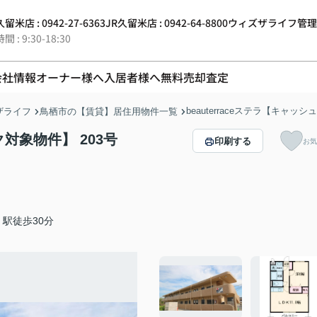
留米店 : 0942-27-6363
JR久留米店 : 0942-64-8800
ウィズザライフ管理 : 0
 : 9:30-18:30
会社情報
オーナー様へ
入居者様へ
無料売却査定
beauterraceステラ【キャ
ザライフ
鳥栖市の【賃貸】居住用物件一覧
ク対象物件】 203号
印刷する
お気
駅徒歩30分