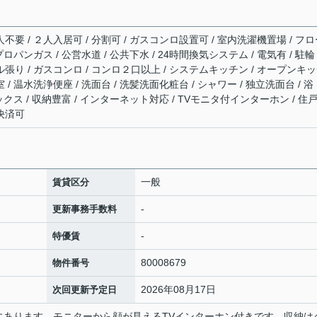
人不要 / ２人入居可 / 分割可 / ガスコンロ設置可 / 室内洗濯機置場 / フ
プロパンガス / 公営水道 / 公共下水 / 24時間換気システム / 電気有 / 駐輪
ル張り / ガスコンロ / コンロ２口以上 / システムキッチン / オープンキ
 / 温水洗浄便座 / 洗面台 / 洗髪洗面化粧台 / シャワー / 独立洗面台 / 浴
ボックス / 収納豊富 / インターネット対応 / TVモニタ付インターホン / 住
ド決済可
一般
賃貸区分
-
更新事務手数料
-
特優賃
80008679
物件番号
2026年08月17日
次回更新予定日
にあります。モニターから顔が見えるTVインターホン付きです。収納は