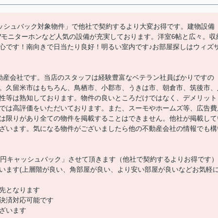
00円キャッシュバック対象物件」で他社で契約するより大変お得です。建物設備
Vモニターホンなど人気の設備が充実しております。洋室6帖と広々。収
心です！南向きで日当たり良好！明るい室内です♪お部屋探しはウィズ
動産会社です。当店のスタッフは経験豊富なベテラン社員ばかりですの
。久留米市はもちろん、鳥栖市、小郡市、うきは市、朝倉市、筑後市、
性等は熟知しております。物件の良いところだけではなく、デメリット
では高評価をいただいております。また、スーモやホームズ等、広告費
は限りがあり全ての物件を掲載することはできません。他社が掲載して
ざいます。気になる物件がございましたら他の不動産会社の情報でも構
00円キャッシュバック」させて頂きます（他社で契約するよりお得です）
います(上層階が良い、角部屋が良い、より安い部屋が良いなどお気軽
先となります
決済対応可能です
ざいます