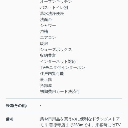
オープンキッチン
バス・トイレ別
温水洗浄便座
洗面台
シャワー
浴槽
エアコン
暖房
シューズボックス
収納豊富
インターネット対応
TVモニタ付インターホン
住戸内覧可能
最上階
角部屋
初期費用カード決済可
-
設備(その他)
薬や日用品を買うのに便利なドラッグストア
備考
モリ 善導寺店まで263mです。来客時にはTV