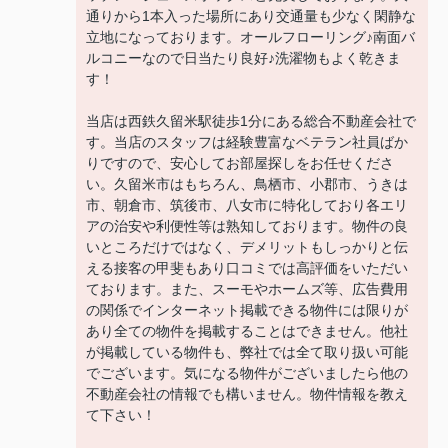
通りから1本入った場所にあり交通量も少なく閑静な
立地になっております。オールフローリング♪南面バ
ルコニーなので日当たり良好♪洗濯物もよく乾きま
す！
当店は西鉄久留米駅徒歩1分にある総合不動産会社で
す。当店のスタッフは経験豊富なベテラン社員ばか
りですので、安心してお部屋探しをお任せくださ
い。久留米市はもちろん、鳥栖市、小郡市、うきは
市、朝倉市、筑後市、八女市に特化しており各エリ
アの治安や利便性等は熟知しております。物件の良
いところだけではなく、デメリットもしっかりと伝
える接客の甲斐もあり口コミでは高評価をいただい
ております。また、スーモやホームズ等、広告費用
の関係でインターネット掲載できる物件には限りが
あり全ての物件を掲載することはできません。他社
が掲載している物件も、弊社では全て取り扱い可能
でございます。気になる物件がございましたら他の
不動産会社の情報でも構いません。物件情報を教え
て下さい！