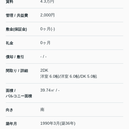
4.3万円
賃料
2,000円
管理 / 共益費
0ヶ月(-)
敷金(保証金)
0ヶ月
礼金
- / -
償却 / 敷引
2DK
間取り / 詳細
洋室 6.0帖
/
洋室 6.0帖
/
DK 5.0帖
39.74㎡ / -
面積 /
バルコニー面積
南
向き
1990年3月(築36年)
築年月