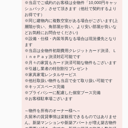
※当店でご成約のお客様は全物件「10,000円キャッ
シュバック」させて頂きます（他社で契約するより
お得です）
※同じ建物内に複数空室がある場合がございます(上
層階が良い、角部屋が良い、より安い部屋が良いな
どお気軽にお問合せください)
※設備・仕様・内装等異なる場合は現況優先となり
ます
※当店は全物件初期費用クレジットカード決済、Ｌ
ｉｎｅＰａｙ決済対応可能です
※月々の家賃もカード決済可能な物件もございます
※引越し業者の特別割引プレゼント
※家具家電レンタルサービス
※他社取扱い物件も当店で全て取り扱い可能です
※キッズスペース完備
※プライバシーに配慮した個室ブース完備
※お客様駐車場ございます
～物件を所有のオーナー様へ～
久留米の賃貸事情は楽観視できるものではありませ
ん。新築マンションや新築アパートが増え築古物件