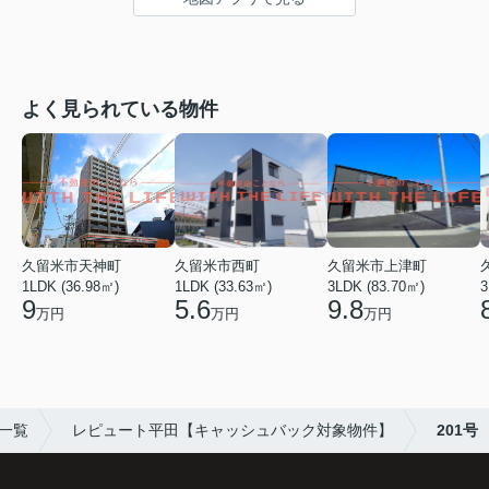
よく見られている物件
久留米市天神町
久留米市西町
久留米市上津町
1LDK (36.98㎡)
1LDK (33.63㎡)
3LDK (83.70㎡)
3
9
5.6
9.8
万円
万円
万円
一覧
レピュート平田【キャッシュバック対象物件】
201号