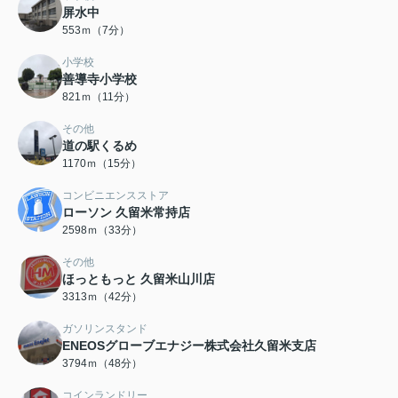
屏水中
553ｍ（7分）
小学校
善導寺小学校
821ｍ（11分）
その他
道の駅くるめ
1170ｍ（15分）
コンビニエンスストア
ローソン 久留米常持店
2598ｍ（33分）
その他
ほっともっと 久留米山川店
3313ｍ（42分）
ガソリンスタンド
ENEOSグローブエナジー株式会社久留米支店
3794ｍ（48分）
コインランドリー