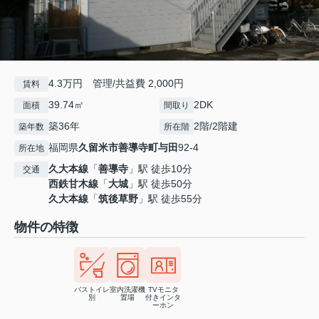
4.3万円 管理/共益費 2,000円
賃料
39.74㎡
2DK
面積
間取り
築36年
2階/2階建
築年数
所在階
福岡県
久留米市
善導寺町与田
92-4
所在地
久大本線
「
善導寺
」駅 徒歩10分
交通
西鉄甘木線
「
大城
」駅 徒歩50分
久大本線
「
筑後草野
」駅 徒歩55分
物件の特徴
バストイレ
室内洗濯機
TVモニタ
別
置場
付きインタ
ーホン