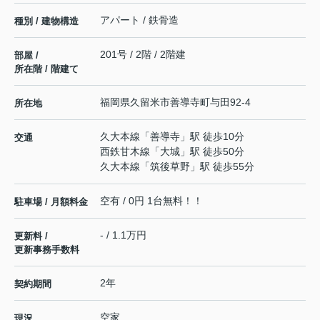
アパート / 鉄骨造
種別 / 建物構造
201号 / 2階 / 2階建
部屋 /
所在階 / 階建て
福岡県
久留米市
善導寺町与田
92-4
所在地
久大本線
「
善導寺
」駅 徒歩10分
交通
西鉄甘木線
「
大城
」駅 徒歩50分
久大本線
「
筑後草野
」駅 徒歩55分
空有 / 0円 1台無料！！
駐車場 / 月額料金
- / 1.1万円
更新料 /
更新事務手数料
2年
契約期間
空家
現況