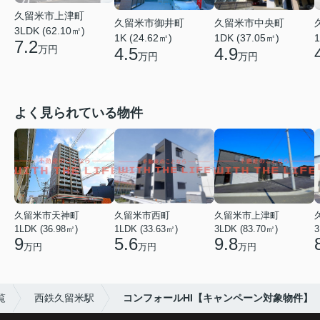
久留米市上津町
久留米市御井町
久留米市中央町
3LDK (62.10㎡)
1K (24.62㎡)
1DK (37.05㎡)
1
7.2
万円
4.5
4.9
万円
万円
よく見られている物件
久留米市天神町
久留米市西町
久留米市上津町
1LDK (36.98㎡)
1LDK (33.63㎡)
3LDK (83.70㎡)
3
9
5.6
9.8
万円
万円
万円
覧
西鉄久留米駅
コンフォールHI【キャンペーン対象物件】