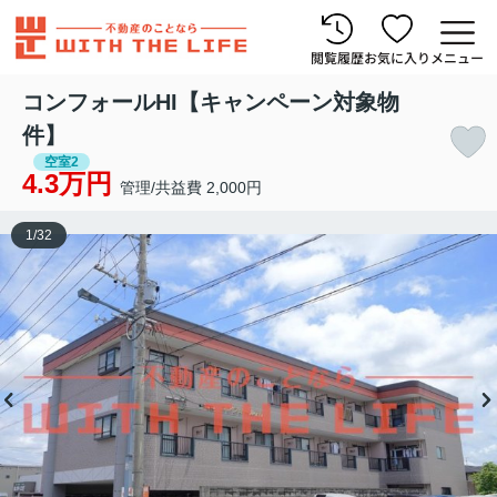
閲覧履歴
お気に入り
メニュー
コンフォールHI【キャンペーン対象物
件】
空室2
4.3万円
管理/共益費 2,000円
1
/
32