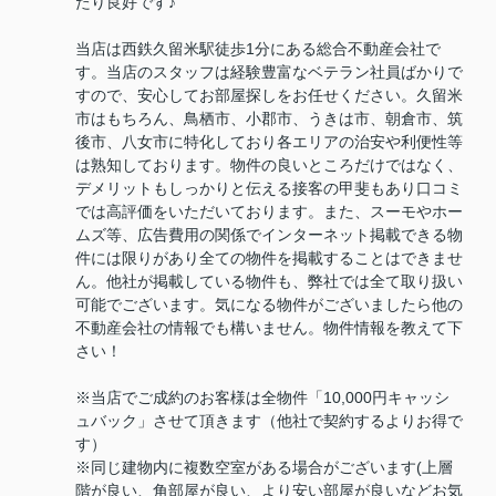
たり良好です♪
当店は西鉄久留米駅徒歩1分にある総合不動産会社で
す。当店のスタッフは経験豊富なベテラン社員ばかりで
すので、安心してお部屋探しをお任せください。久留米
市はもちろん、鳥栖市、小郡市、うきは市、朝倉市、筑
後市、八女市に特化しており各エリアの治安や利便性等
は熟知しております。物件の良いところだけではなく、
デメリットもしっかりと伝える接客の甲斐もあり口コミ
では高評価をいただいております。また、スーモやホー
ムズ等、広告費用の関係でインターネット掲載できる物
件には限りがあり全ての物件を掲載することはできませ
ん。他社が掲載している物件も、弊社では全て取り扱い
可能でございます。気になる物件がございましたら他の
不動産会社の情報でも構いません。物件情報を教えて下
さい！
※当店でご成約のお客様は全物件「10,000円キャッシ
ュバック」させて頂きます（他社で契約するよりお得で
す）
※同じ建物内に複数空室がある場合がございます(上層
階が良い、角部屋が良い、より安い部屋が良いなどお気