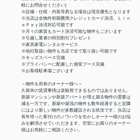
軽にお問合せください)
※設備・仕様・内装等異なる場合は現況優先となります
※当店は全物件初期費用クレジットカード決済、Ｌｉｎ
ｅＰａｙ決済対応可能です
※月々の家賃もカード決済可能な物件もございます
※引越し業者の特別割引プレゼント
※家具家電レンタルサービス
※他社取扱い物件も当店で全て取り扱い可能です
※キッズスペース完備
※プライバシーに配慮した個室ブース完備
※お客様駐車場ございます
～物件を所有のオーナー様へ～
久留米の賃貸事情は楽観視できるものではありません。
新築マンションや新築アパートが増え築古物件の需要は
減る一方です。新築や築浅の物件も数年経過すると近隣
にはより新しい物件が多数建設される状況です。当店は
長年培った客付けのノウハウを生かしオーナー様のお悩
みを解消させていただきます。空室にお困りのオーナー
様はお気軽にご相談ください。