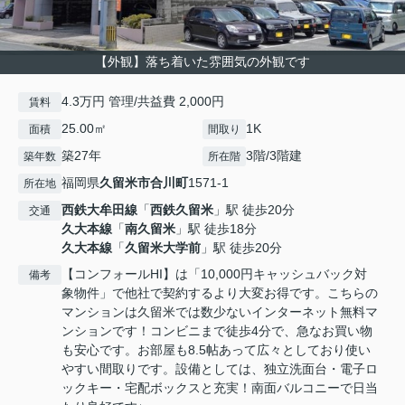
【外観】落ち着いた雰囲気の外観です
4.3万円 管理/共益費 2,000円
賃料
25.00㎡
1K
面積
間取り
築27年
3階/3階建
築年数
所在階
福岡県
久留米市
合川町
1571-1
所在地
西鉄大牟田線
「
西鉄久留米
」駅 徒歩20分
交通
久大本線
「
南久留米
」駅 徒歩18分
久大本線
「
久留米大学前
」駅 徒歩20分
【コンフォールHI】は「10,000円キャッシュバック対
備考
象物件」で他社で契約するより大変お得です。こちらの
マンションは久留米では数少ないインターネット無料マ
ンションです！コンビニまで徒歩4分で、急なお買い物
も安心です。お部屋も8.5帖あって広々としており使い
やすい間取りです。設備としては、独立洗面台・電子ロ
ックキー・宅配ボックスと充実！南面バルコニーで日当