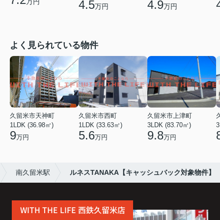
万円
4.5
4.9
万円
万円
よく見られている物件
久留米市天神町
久留米市西町
久留米市上津町
1LDK (36.98㎡)
1LDK (33.63㎡)
3LDK (83.70㎡)
3
9
5.6
9.8
万円
万円
万円
南久留米駅
ルネスTANAKA【キャッシュバック対象物件】
WITH THE LIFE 西鉄久留米店