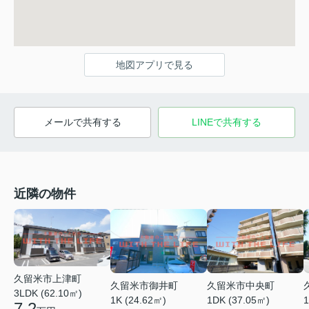
地図アプリで見る
メールで共有する
LINEで共有する
近隣の物件
久留米市上津町
久留米市御井町
久留米市中央町
3LDK (62.10㎡)
1K (24.62㎡)
1DK (37.05㎡)
1
7.2