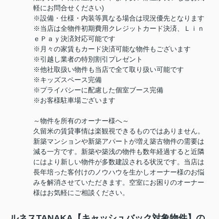
軽にお問合せください)
※設備・仕様・内装等異なる場合は現況優先となります
※当店は全物件初期費用クレジットカード決済、Ｌｉｎ
ｅＰａｙ決済対応可能です
※月々の家賃もカード決済可能な物件もございます
※引越し業者の特別割引プレゼント
※他社取扱い物件も当店で全て取り扱い可能です
※キッズスペース完備
※プライバシーに配慮した個室ブース完備
※お客様駐車場ございます
～物件を所有のオーナー様へ～
久留米の賃貸事情は楽観視できるものではありません。
新築マンションや新築アパートが増え築古物件の需要は
減る一方です。新築や築浅の物件も数年経過すると近隣
にはより新しい物件が多数建設される状況です。当店は
長年培った客付けのノウハウを生かしオーナー様のお悩
みを解消させていただきます。空室にお困りのオーナー
様はお気軽にご相談ください。
ルネスTANAKA【キャッシュバック対象物件】の