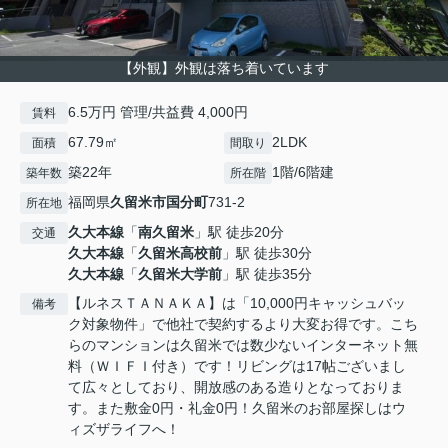
【外観】外観は落ち着いています
6.5万円 管理/共益費 4,000円
賃料
67.79㎡
2LDK
面積
間取り
築22年
1階/6階建
築年数
所在階
福岡県
久留米市
国分町
731-2
所在地
久大本線
「
南久留米
」駅 徒歩20分
交通
久大本線
「
久留米高校前
」駅 徒歩30分
久大本線
「
久留米大学前
」駅 徒歩35分
【ルネスＴＡＮＡＫＡ】は「10,000円キャッシュバッ
備考
ク対象物件」で他社で契約するより大変お得です。こち
らのマンションは久留米では数少ないインターネット無
料（ＷＩＦＩ付き）です！リビングは17帖ございまし
て広々としており、開放感のある造りとなっておりま
す。また敷金0円・礼金0円！久留米のお部屋探しはウ
ィズザライフへ！