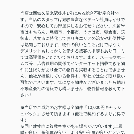
当店は西鉄久留米駅徒歩1分にある総合不動産会社で
す。当店のスタッフは経験豊富なベテラン社員ばかりで
すので、安心してお部屋探しをお任せください。久留米
市はもちろん、鳥栖市、小郡市、うきは市、朝倉市、筑
後市、八女市に特化しており各エリアの治安や利便性等
は熟知しております。物件の良いところだけではなく、
デメリットもしっかりと伝える接客の甲斐もあり口コミ
では高評価をいただいております。また、スーモやホー
ムズ等、広告費用の関係でインターネット掲載できる物
件には限りがあり全ての物件を掲載することはできませ
ん。他社が掲載している物件も、弊社では全て取り扱い
可能でございます。気になる物件がございましたら他の
不動産会社の情報でも構いません。物件情報を教えて下
さい！
※当店でご成約のお客様は全物件「10,000円キャッシ
ュバック」させて頂きます（他社で契約するよりお得で
す）
※同じ建物内に複数空室がある場合がございます(上層
階が良い、角部屋が良い、より安い部屋が良いなどお気