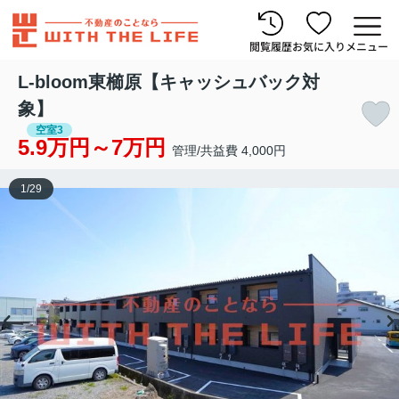
閲覧履歴
お気に入り
メニュー
L-bloom東櫛原【キャッシュバック対
象】
空室3
5.9万円～7万円
管理/共益費 4,000円
1
/
29