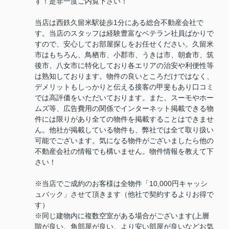
す！是非一度ご内覧下さい！
当店は西鉄久留米駅徒歩1分にある総合不動産会社で
す。当店のスタッフは経験豊富なベテラン社員ばかりで
すので、安心してお部屋探しをお任せください。久留米
市はもちろん、鳥栖市、小郡市、うきは市、朝倉市、筑
後市、八女市に特化しており各エリアの治安や利便性等
は熟知しております。物件の良いところだけではなく、
デメリットもしっかりと伝える接客の甲斐もあり口コミ
では高評価をいただいております。また、スーモやホー
ムズ等、広告費用の関係でインターネット掲載できる物
件には限りがあり全ての物件を掲載することはできませ
ん。他社が掲載している物件も、弊社では全て取り扱い
可能でございます。気になる物件がございましたら他の
不動産会社の情報でも構いません。物件情報を教えて下
さい！
※当店でご成約のお客様は全物件「10,000円キャッシ
ュバック」させて頂きます（他社で契約するよりお得で
す）
※同じ建物内に複数空室がある場合がございます(上層
階が良い、角部屋が良い、より安い部屋が良いなどお気