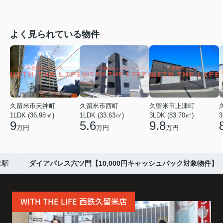
よく見られている物件
久留米市天神町
久留米市西町
久留米市上津町
1LDK (36.98㎡)
1LDK (33.63㎡)
3LDK (83.70㎡)
3
9
5.6
9.8
万円
万円
万円
米駅
ダイアパレス六ツ門【10,000円キャッシュバック対象物件】
WITH THE LIFE 西鉄久留米店