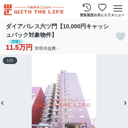
閲覧履歴
お気に入り
メニュー
ダイアパレス六ツ門【10,000円キャッシ
ュバック対象物件】
空室1
11.5万円
管理/共益費 -
1
/
25