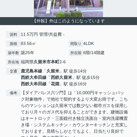
【外観】外はこのようになっています
11.5万円 管理/共益費 -
賃料
83.56㎡
4LDK
面積
間取り
築25年
6階/14階建
築年数
所在階
福岡県
久留米市
本町
2-6
所在地
鹿児島本線
「
久留米
」駅 徒歩14分
交通
西鉄大牟田線
「
西鉄久留米
」駅 徒歩15分
西鉄大牟田線
「
花畑
」駅 徒歩16分
【ダイアパレス六ツ門】は「10,000円キャッシュバッ
備考
ク対象物件」で他社で契約するより大変お得です。こち
らのマンションは久留米では数少ない都市ガスを採用し
ており月々のガス代を抑えることができます。建物設備
はオートロック・三面鏡付き独立洗面台・室内洗濯機置
き場・システムキッチン・カウンターキッチンと充実し
ております。見晴らしがとてもよく、日当たり良好で