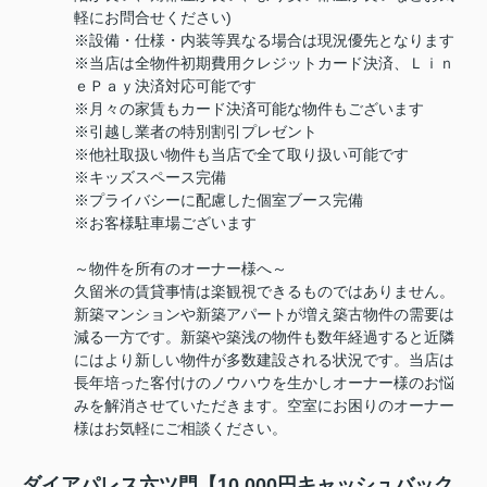
軽にお問合せください)
※設備・仕様・内装等異なる場合は現況優先となります
※当店は全物件初期費用クレジットカード決済、Ｌｉｎ
ｅＰａｙ決済対応可能です
※月々の家賃もカード決済可能な物件もございます
※引越し業者の特別割引プレゼント
※他社取扱い物件も当店で全て取り扱い可能です
※キッズスペース完備
※プライバシーに配慮した個室ブース完備
※お客様駐車場ございます
～物件を所有のオーナー様へ～
久留米の賃貸事情は楽観視できるものではありません。
新築マンションや新築アパートが増え築古物件の需要は
減る一方です。新築や築浅の物件も数年経過すると近隣
にはより新しい物件が多数建設される状況です。当店は
長年培った客付けのノウハウを生かしオーナー様のお悩
みを解消させていただきます。空室にお困りのオーナー
様はお気軽にご相談ください。
ダイアパレス六ツ門【10,000円キャッシュバック