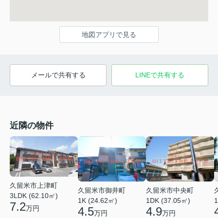
地図アプリで見る
メールで共有する
LINEで共有する
近隣の物件
久留米市上津町
久留米市御井町
久留米市中央町
3LDK (62.10㎡)
1K (24.62㎡)
1DK (37.05㎡)
1
7.2
万円
4.5
4.9
万円
万円