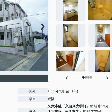
1995年3月(築31年)
築年
近隣
駐車
久大本線
「
久留米大学前
」駅 徒歩13分
久大本線
「
南久留米
」駅 徒歩29分
交通