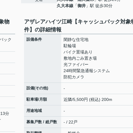
久大本線
「
御井
」駅 徒歩30分
象物
アザレアハイツ江崎【キャッシュバック対象
件】の詳細情報
バック
設備条件
閑静な住宅地
駐輪場
バイク置場あり
敷地内ごみ置き場
光ファイバー
24時間緊急通報システム
防犯カメラ
設備(その他)
-
駐車場/月額
近隣/5,500円 (税込) 200m
用途地域
-
13分
分
募集戸数 / 総戸数
- / 22戸