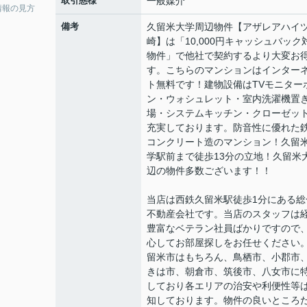
取引態様
一般媒介
情報の見方
備考
久留米大学周辺物件【アザレアハイ
崎】は「10,000円キャッシュバック
物件」で他社で契約するより大変お
す。こちらのマンションはインター
ト無料です！建物設備はTVモニター
ン・ウォシュレット・室内洗濯機置
場・システムキッチン・クローゼッ
充実しております。防音性に優れた
コンクリート造のマンション！久留
学駅前まで徒歩13分の立地！久留米
辺の物件多数ございます！！
当店は西鉄久留米駅徒歩1分にある総
不動産会社です。当店のスタッフは
豊富なベテラン社員ばかりですので
心してお部屋探しをお任せください
留米市はもちろん、鳥栖市、小郡市
きは市、朝倉市、筑後市、八女市に
しており各エリアの治安や利便性等
知しております。物件の良いところ