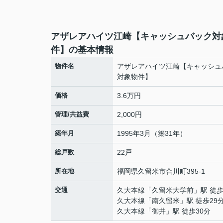
アザレアハイツ江崎【キャッシュバック対
件】の基本情報
物件名
アザレアハイツ江崎【キャッシュ
対象物件】
価格
3.6万円
管理/共益費
2,000円
築年月
1995年3月（築31年）
総戸数
22戸
所在地
福岡県
久留米市
合川町
395-1
交通
久大本線
「
久留米大学前
」駅 徒歩
久大本線
「
南久留米
」駅 徒歩29
久大本線
「
御井
」駅 徒歩30分