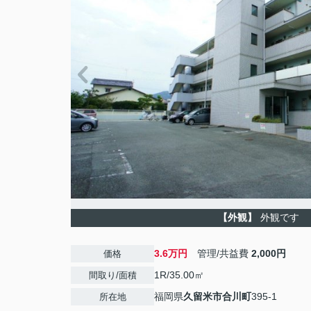
【外観】
外観です
3.6万円
管理/共益費
2,000円
価格
1R/35.00㎡
間取り/面積
福岡県
久留米市
合川町
395-1
所在地