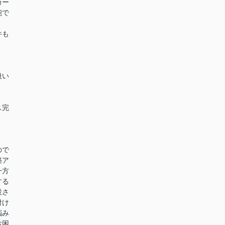
カー
能で
件も
扱い
ス完
ので
築ア
一方
する
設さ
付け
悩み
お困