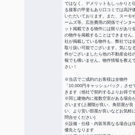
ではなく、デメリットもしっかりと
る接客の甲斐もあり口コミでは高評
いただいております。また、スーモ
ームズ等、広告費用の関係でインタ
ット掲載できる物件には限りがあり
の物件を掲載することはできません
社が掲載している物件も、弊社では
取り扱い可能でございます。気にな
件がございましたら他の不動産会社
報でも構いません。物件情報を教え
さい！
※当店でご成約のお客様は全物件
「10,000円キャッシュバック」させ
きます（他社で契約するよりお得で
※同じ建物内に複数空室がある場合
ざいます(上層階が良い、角部屋が良
い、より安い部屋が良いなどお気軽
問合せください)
※設備・仕様・内装等異なる場合は
優先となります