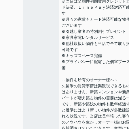
※当店は全物件初期費用クレジット
ド決済、ＬｉｎｅＰａｙ決済対応可
す
※月々の家賃もカード決済可能な物
ございます
※引越し業者の特別割引プレゼント
※家具家電レンタルサービス
※他社取扱い物件も当店で全て取り
可能です
※キッズスペース完備
※プライバシーに配慮した個室ブー
備
～物件を所有のオーナー様へ～
久留米の賃貸事情は楽観視できるも
はありません。新築マンションや新
パートが増え築古物件の需要は減る
です。新築や築浅の物件も数年経過
と近隣にはより新しい物件が多数建
れる状況です。当店は長年培った客
のノウハウを生かしオーナー様のお
を解消させていただきます。空室に