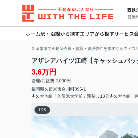
西鉄久
営業時間
ホーム
駅・沿線から探す
エリアから探す
サービス
久留米市で不動産売買・賃貸・管理物件を探すならウィズ
アザレアハイツ江崎【キャッシュバッ
3.6万円
管理/共益費 2,000円
福岡県
久留米市
合川町
395-1
久大本線「久留米大学前」駅徒歩13分
久大本線「南
1
/
25