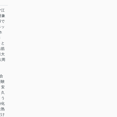
ツ江
対象
得で
ネッ
ホ
き
トと
鉄筋
米大
大周
合
経験
、安
。久
、う
特化
は熟
だけ