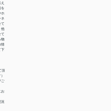
伝え
価を
やホ
ーネ
全て
。他
全て
る物
の情
て下
て頂
す）
がご
にお
現況