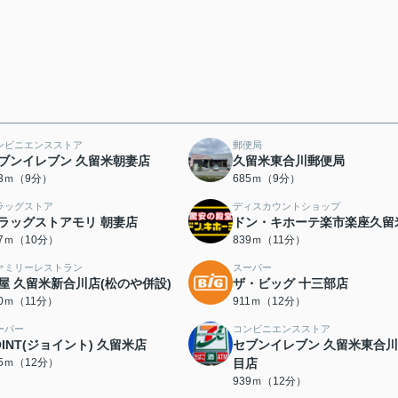
ンビニエンスストア
郵便局
ブンイレブン 久留米朝妻店
久留米東合川郵便局
63ｍ（9分）
685ｍ（9分）
ラッグストア
ディスカウントショップ
ラッグストアモリ 朝妻店
ドン・キホーテ楽市楽座久留
77ｍ（10分）
839ｍ（11分）
ァミリーレストラン
スーパー
屋 久留米新合川店(松のや併設)
ザ・ビッグ 十三部店
70ｍ（11分）
911ｍ（12分）
ーパー
コンビニエンスストア
OINT(ジョイント) 久留米店
セブンイレブン 久留米東合川
25ｍ（12分）
目店
939ｍ（12分）