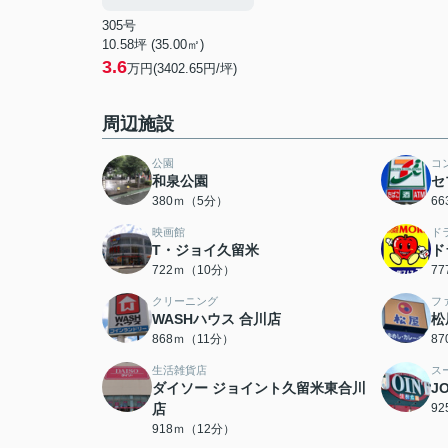
305号
10.58坪 (35.00㎡)
3.6
万円(3402.65円/坪)
周辺施設
公園
コ
和泉公園
セ
380ｍ（5分）
6
映画館
ド
T・ジョイ久留米
ド
722ｍ（10分）
7
クリーニング
フ
WASHハウス 合川店
松
868ｍ（11分）
8
生活雑貨店
ス
ダイソー ジョイント久留米東合川
J
店
9
918ｍ（12分）