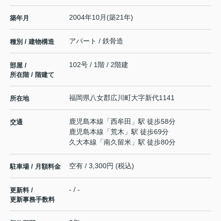
2004年10月(築21年)
築年月
アパート / 鉄骨造
種別 / 建物構造
102号 / 1階 / 2階建
部屋 /
所在階 / 階建て
福岡県
八女郡広川町
大字新代
1141
所在地
鹿児島本線
「
西牟田
」駅 徒歩58分
交通
鹿児島本線
「
荒木
」駅 徒歩69分
久大本線
「
南久留米
」駅 徒歩80分
空有 / 3,300円 (税込)
駐車場 / 月額料金
- / -
更新料 /
更新事務手数料