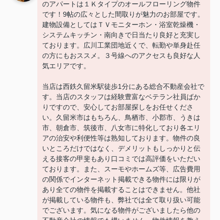
のアパートは１Ｋタイプのオールフローリング物件
です！9帖の広々とした間取りが魅力のお部屋です。
建物設備としてはＴＶモニターホン・浴室乾燥機・
システムキッチン・南向きで日当たり良好と充実し
ております。広川工業団地近くで、転勤や単身赴任
の方にもおススメ。３号線へのアクセスも良好な人
気エリアです。
当店は西鉄久留米駅徒歩1分にある総合不動産会社で
す。当店のスタッフは経験豊富なベテラン社員ばか
りですので、安心してお部屋探しをお任せくださ
い。久留米市はもちろん、鳥栖市、小郡市、うきは
市、朝倉市、筑後市、八女市に特化しており各エリ
アの治安や利便性等は熟知しております。物件の良
いところだけではなく、デメリットもしっかりと伝
える接客の甲斐もあり口コミでは高評価をいただい
ております。また、スーモやホームズ等、広告費用
の関係でインターネット掲載できる物件には限りが
あり全ての物件を掲載することはできません。他社
が掲載している物件も、弊社では全て取り扱い可能
でございます。気になる物件がございましたら他の