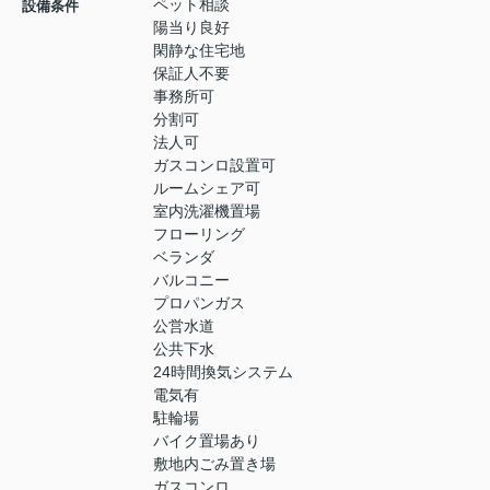
ペット相談
設備条件
陽当り良好
閑静な住宅地
保証人不要
事務所可
分割可
法人可
ガスコンロ設置可
ルームシェア可
室内洗濯機置場
フローリング
ベランダ
バルコニー
プロパンガス
公営水道
公共下水
24時間換気システム
電気有
駐輪場
バイク置場あり
敷地内ごみ置き場
ガスコンロ