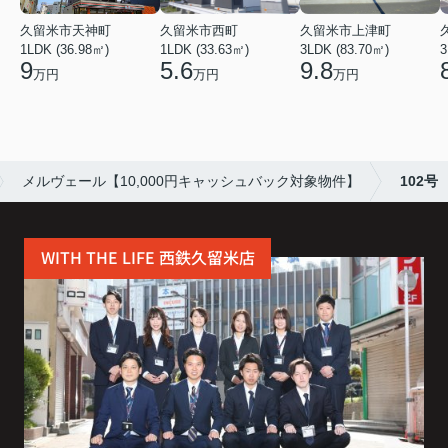
久留米市天神町
久留米市西町
久留米市上津町
1LDK (36.98㎡)
1LDK (33.63㎡)
3LDK (83.70㎡)
3
9
5.6
9.8
万円
万円
万円
メルヴェール【10,000円キャッシュバック対象物件】
102号
WITH THE LIFE 西鉄久留米店