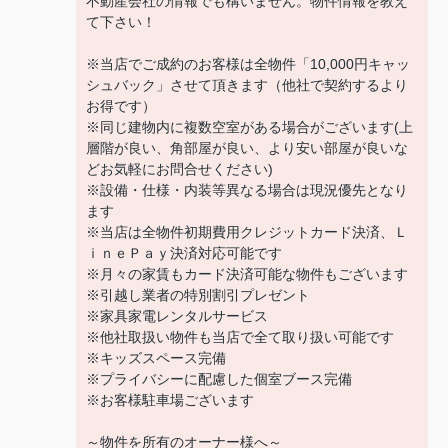
不動産会社の情報でも構いません。物件情報を教え
て下さい！
※当店でご成約のお客様は全物件「10,000円キャッ
シュバック」させて頂きます（他社で契約するより
お得です）
※同じ建物内に複数空室がある場合がございます(上
層階が良い、角部屋が良い、より安い部屋が良いな
どお気軽にお問合せください)
※設備・仕様・内装等異なる場合は現況優先となり
ます
※当店は全物件初期費用クレジットカード決済、Ｌ
ｉｎｅＰａｙ決済対応可能です
※月々の家賃もカード決済可能な物件もございます
※引越し業者の特別割引プレゼント
※家具家電レンタルサービス
※他社取扱い物件も当店で全て取り扱い可能です
※キッズスペース完備
※プライバシーに配慮した個室ブース完備
※お客様駐車場ございます
～物件を所有のオーナー様へ～