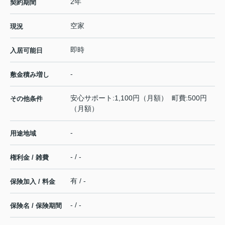
2年
契約期間
空家
現況
即時
入居可能日
-
敷金積み増し
安心サポート:1,100円（月額） 町費:500円
その他条件
（月額）
-
用途地域
- / -
権利金 / 雑費
有 / -
保険加入 / 料金
- / -
保険名 / 保険期間