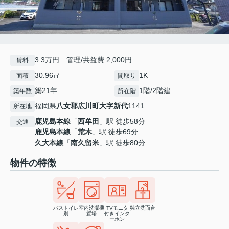
3.3万円 管理/共益費 2,000円
賃料
30.96㎡
1K
面積
間取り
築21年
1階/2階建
築年数
所在階
福岡県
八女郡広川町
大字新代
1141
所在地
鹿児島本線
「
西牟田
」駅 徒歩58分
交通
鹿児島本線
「
荒木
」駅 徒歩69分
久大本線
「
南久留米
」駅 徒歩80分
物件の特徴
バストイレ
室内洗濯機
TVモニタ
独立洗面台
別
置場
付きインタ
ーホン