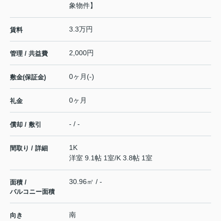
象物件】
3.3万円
賃料
2,000円
管理 / 共益費
0ヶ月(-)
敷金(保証金)
0ヶ月
礼金
- / -
償却 / 敷引
1K
間取り / 詳細
洋室 9.1帖 1室
/
K 3.8帖 1室
30.96㎡ / -
面積 /
バルコニー面積
南
向き