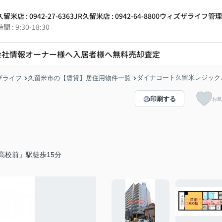
留米店 : 0942-27-6363
JR久留米店 : 0942-64-8800
ウィズザライフ管理 : 0
 : 9:30-18:30
会社情報
オーナー様へ
入居者様へ
無料売却査定
ダイナコート久留米レジック
ザライフ
久留米市の【賃貸】居住用物件一覧
印刷する
お気
高校前」駅徒歩15分