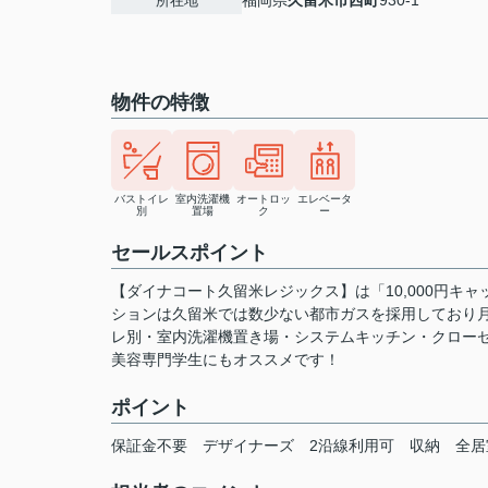
福岡県
久留米市
西町
930-1
所在地
物件の特徴
バストイレ
室内洗濯機
オートロッ
エレベータ
別
置場
ク
ー
セールスポイント
【ダイナコート久留米レジックス】は「10,000円
ションは久留米では数少ない都市ガスを採用しており
レ別・室内洗濯機置き場・システムキッチン・クロー
美容専門学生にもオススメです！
ポイント
保証金不要
デザイナーズ
2沿線利用可
収納
全居