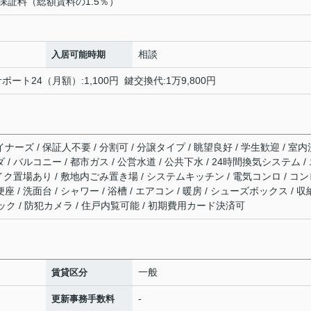
保証料（総額賃料の1.5％）
相談
入居可能時期
ポート24（月額）:1,100円 鍵交換代:1万9,800円
ナーズ / 保証人不要 / 分割可 / 分譲タイプ / 眺望良好 / 学生歓迎 / 室内
 / バルコニー / 都市ガス / 公営水道 / 公共下水 / 24時間換気システム /
 バイク置場あり / 敷地内ごみ置き場 / システムキッチン / 電気コンロ / コ
 / 洗面台 / シャワー / 浴槽 / エアコン / 暖房 / シューズボックス / 
トロック / 防犯カメラ / 住戸内覧可能 / 初期費用カード決済可
一般
賃貸区分
-
更新事務手数料