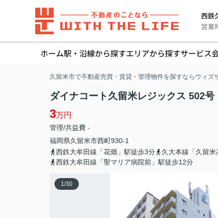
西鉄久
営業時間
ホーム
駅・沿線から探す
エリアから探す
サービス
久留米市で不動産売買・賃貸・管理物件を探すならウィズ
ダイナコート久留米レジックス 502号
3
万円
管理/共益費 -
福岡県
久留米市
西町
930-1
西鉄大牟田線「花畑」駅徒歩3分
久大本線「久留米
西鉄大牟田線「聖マリア病院前」駅徒歩12分
1
/
30