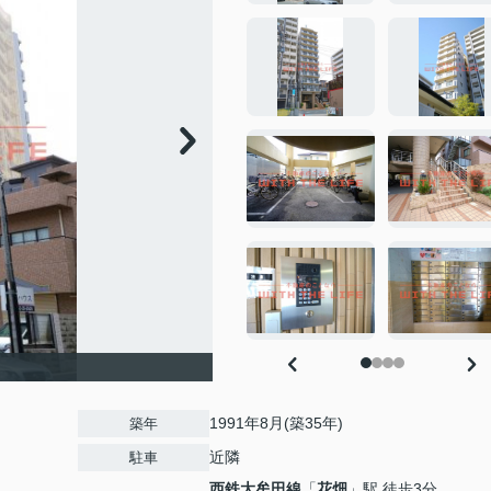
1991年8月(築35年)
築年
近隣
駐車
西鉄大牟田線
「
花畑
」駅 徒歩3分