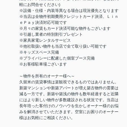
軽にお問合せください)
※設備・仕様・内装等異なる場合は現況優先となります
※当店は全物件初期費用クレジットカード決済、Ｌｉｎ
ｅＰａｙ決済対応可能です
※月々の家賃もカード決済可能な物件もございます
※引越し業者の特別割引プレゼント
※家具家電レンタルサービス
※他社取扱い物件も当店で全て取り扱い可能です
※キッズスペース完備
※プライバシーに配慮した個室ブース完備
※お客様駐車場ございます
～物件を所有のオーナー様へ～
久留米の賃貸事情は楽観視できるものではありません。
新築マンションや新築アパートが増え築古物件の需要は
減る一方です。新築や築浅の物件も数年経過すると近隣
にはより新しい物件が多数建設される状況です。当店は
長年培った客付けのノウハウを生かしオーナー様のお悩
みを解消させていただきます。空室にお困りのオーナー
様はお気軽にご相談ください。