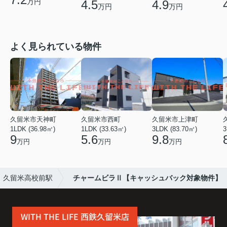
万円
4.5
4.9
万円
万円
よく見られている物件
久留米市天神町
久留米市西町
久留米市上津町
1LDK (36.98㎡)
1LDK (33.63㎡)
3LDK (83.70㎡)
3
9
5.6
9.8
万円
万円
万円
久留米高校前駅
チャームビラⅡ【キャッシュバック対象物件】
WITH THE LIFE 西鉄久留米店