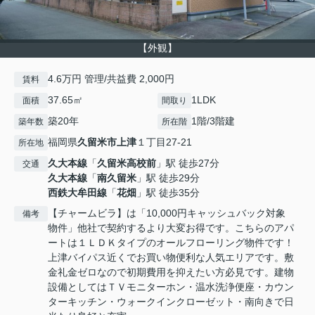
【外観】
4.6万円 管理/共益費 2,000円
賃料
37.65㎡
1LDK
面積
間取り
築20年
1階/3階建
築年数
所在階
福岡県
久留米市
上津
１丁目27-21
所在地
久大本線
「
久留米高校前
」駅 徒歩27分
交通
久大本線
「
南久留米
」駅 徒歩29分
西鉄大牟田線
「
花畑
」駅 徒歩35分
【チャームビラ】は「10,000円キャッシュバック対象
備考
物件」他社で契約するより大変お得です。こちらのアパ
ートは１ＬＤＫタイプのオールフローリング物件です！
上津バイパス近くでお買い物便利な人気エリアです。敷
金礼金ゼロなので初期費用を抑えたい方必見です。建物
設備としてはＴＶモニターホン・温水洗浄便座・カウン
ターキッチン・ウォークインクローゼット・南向きで日