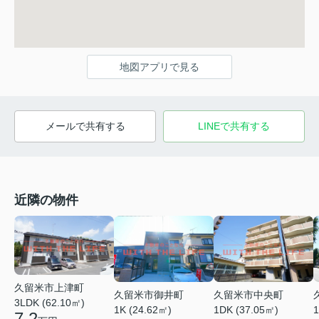
地図アプリで見る
メールで共有する
LINEで共有する
近隣の物件
久留米市上津町
久留米市御井町
久留米市中央町
3LDK (62.10㎡)
1K (24.62㎡)
1DK (37.05㎡)
1
7.2