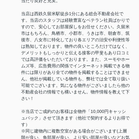
当たり良好と充実。
当店は西鉄久留米駅徒歩1分にある総合不動産会社で
す。当店のスタッフは経験豊富なベテラン社員ばかりで
すので、安心してお部屋探しをお任せください。久留米
市はもちろん、鳥栖市、小郡市、うきは市、朝倉市、筑
後市、八女市に特化しており各エリアの治安や利便性等
は熟知しております。物件の良いところだけではなく、
デメリットもしっかりと伝える接客の甲斐もあり口コミ
では高評価をいただいております。また、スーモやホー
ムズ等、広告費用の関係でインターネット掲載できる物
件には限りがあり全ての物件を掲載することはできませ
ん。他社が掲載している物件も、弊社では全て取り扱い
可能でございます。気になる物件がございましたら他の
不動産会社の情報でも構いません。物件情報を教えて下
さい！
※当店でご成約のお客様は全物件「10,000円キャッシ
ュバック」させて頂きます（他社で契約するよりお得で
す）
※同じ建物内に複数空室がある場合がございます(上層
階が良い、角部屋が良い、より安い部屋が良いなどお気