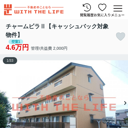
閲覧履歴
お気に入り
メニュー
チャームビラⅡ【キャッシュバック対象
物件】
空室1
4.6万円
管理/共益費 2,000円
1
/
33