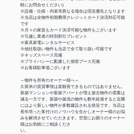
軽にお問合せください)
※設備・仕様・内装等異なる場合は現況優先となります
※当店は全物件初期費用クレジットカード決済対応可能
です
※月々の家賃もカード決済可能な物件もございます
※引越し業者の特別割引プレゼント
※家具家電レンタルサービス
※他社取扱い物件も当店で全て取り扱い可能です
※キッズスペース完備
※プライバシーに配慮した個室ブース完備
※お客様駐車場ございます
～物件を所有のオーナー様へ～
久留米の賃貸事情は楽観視できるものではありません。
新築マンションや新築アパートが増え築古物件の需要は
減る一方です。新築や築浅の物件も数年経過すると近隣
にはより新しい物件が多数建設される状況です。当店は
長年培った客付けのノウハウを生かしオーナー様のお悩
みを解消させていただきます。空室にお困りのオーナー
様はお気軽にご相談くださ
い。