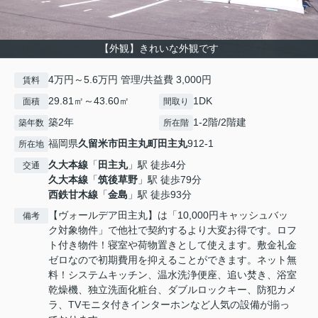
【外観】きれいな外観です
4万円～5.6万円 管理/共益費 3,000円
賃料
29.81㎡～43.60㎡
1DK
面積
間取り
築2年
1-2階/2階建
築年数
所在階
福岡県
久留米市
田主丸町田主丸
912-1
所在地
久大本線
「
田主丸
」駅 徒歩4分
交通
久大本線
「
筑後草野
」駅 徒歩79分
西鉄甘木線
「
金島
」駅 徒歩93分
【ヴォールデア田主丸】は「10,000円キャッシュバッ
備考
ク対象物件」で他社で契約するより大変お得です。ロフ
ト付き物件！寝室や荷物置きとして使えます。敷金礼金
ゼロなので初期費用を抑えることができます。ネット無
料！システムキッチン、温水洗浄便座、追い焚き、浴室
乾燥機、独立洗面化粧台、ダブルロックキー、防犯カメ
ラ、TVモニタ付きインターホンなど人気の設備が揃っ