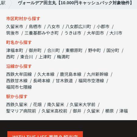
丸駅
ヴォールデア田主丸【10.000円キャッシュバック対象物件】
市区町村から探す
久留米市
鳥栖市
八女市
八女郡広川町
小郡市
筑後市
三養基郡みやき町
うきは市
大牟田市
大川市
町名から探す
津福本町
御井町
合川町
東櫛原町
野中町
国分町
西町
東合川
上津町
梅満町
沿線から探す
西鉄大牟田線
久大本線
鹿児島本線
九州新幹線
西鉄甘木線
長崎本線
甘木鉄道
福岡市空港線
福岡市七隈線
駅から探す
西鉄久留米
花畑
南久留米
久留米大学前
聖マリア病院前
久留米高校前
御井
久留米
櫛原
津福