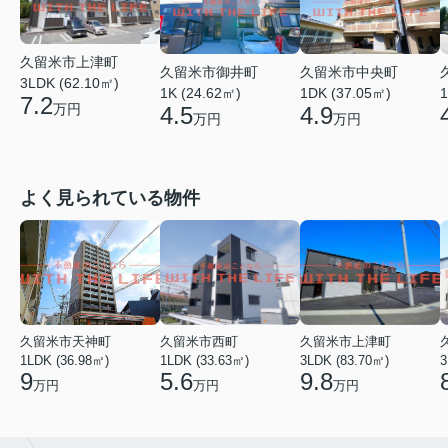
久留米市上津町
久留米市御井町
久留米市中央町
3LDK (62.10㎡)
1K (24.62㎡)
1DK (37.05㎡)
1
7.2
万円
4.5
4.9
万円
万円
よく見られている物件
久留米市天神町
久留米市西町
久留米市上津町
1LDK (36.98㎡)
1LDK (33.63㎡)
3LDK (83.70㎡)
3
9
5.6
9.8
万円
万円
万円