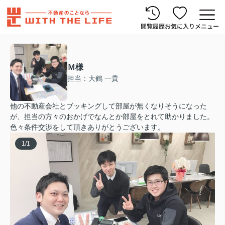
閲覧履歴
お気に入り
メニュー
Ｍ様
担当：大鶴 一貴
他の不動産会社とブッキングして部屋が無くなりそうになった
が、担当の方々のおかげでなんとか部屋をとれて助かりました。
色々条件交渉をして頂きありがとうございます。
1
/
1