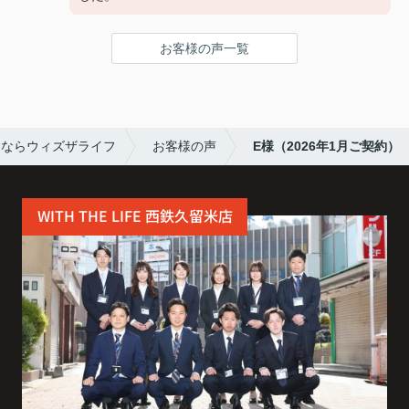
連絡もこまめで対応が早く、安心して契約まで進め
られました。
お客様の声一覧
また引っ越しの機会があれば、ぜひお願いしたいで
す。
すならウィズザライフ
お客様の声
E様（2026年1月ご契約）
WITH THE LIFE 西鉄久留米店