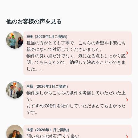
他のお客様の声を見る
E様（2026年1月ご契約）
担当の方がとても丁寧で、こちらの希望や不安にも
親身になって対応してくださいました。
物件の良い点だけでなく、気になる点もしっかり説
明してもらえたので、納得して決めることができま
した。
連絡もこまめで対応が早く、安心して契約まで進め
られました。
M様（2026年1月ご契約）
また引っ越しの機会があれば、ぜひお願いしたいで
物件探しからこちらの条件を考慮していただいた上
す。
で、
おすすめの物件を紹介していただきとてもよかった
です。
H様（2026年１月ご契約）
問い合わせ対応:早くて良い