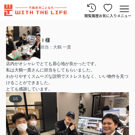
閲覧履歴
お気に入り
メニュー
Ｉ様
担当：大鶴 一貴
店内がオシャレでとても居心地が良かったです。
私は大鶴一貴さんに担当をしてもらいました。
わかりやすくスムーズな説明でストレスもなく、いい物件を見つ
けることができました。
とても感謝しています。
1
/
1