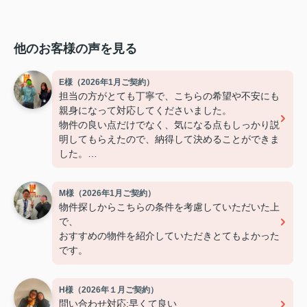
他のお客様の声を見る
E様（2026年1月ご契約）
担当の方がとても丁寧で、こちらの希望や不安にも
親身になって対応してくださいました。
物件の良い点だけでなく、気になる点もしっかり説
明してもらえたので、納得して決めることができま
した。
連絡もこまめで対応が早く、安心して契約まで進め
られました。
M様（2026年1月ご契約）
また引っ越しの機会があれば、ぜひお願いしたいで
物件探しからこちらの条件を考慮していただいた上
す。
で、
おすすめの物件を紹介していただきとてもよかった
です。
H様（2026年１月ご契約）
問い合わせ対応:早くて良い