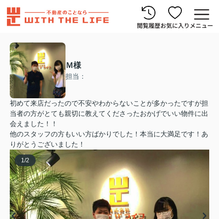
閲覧履歴
お気に入り
メニュー
Ｍ様
担当：
初めて来店だったので不安やわからないことが多かったですが担
当者の方がとても親切に教えてくださったおかげでいい物件に出
会えました！！
他のスタッフの方もいい方ばかりでした！本当に大満足です！あ
りがとうございました！
1
/
2