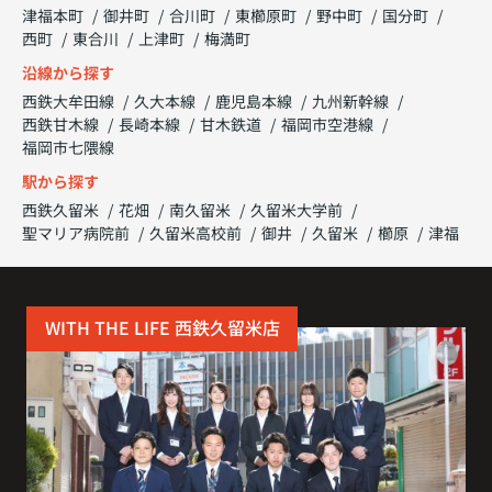
津福本町
御井町
合川町
東櫛原町
野中町
国分町
西町
東合川
上津町
梅満町
沿線から探す
西鉄大牟田線
久大本線
鹿児島本線
九州新幹線
西鉄甘木線
長崎本線
甘木鉄道
福岡市空港線
福岡市七隈線
駅から探す
西鉄久留米
花畑
南久留米
久留米大学前
聖マリア病院前
久留米高校前
御井
久留米
櫛原
津福
WITH THE LIFE 西鉄久留米店