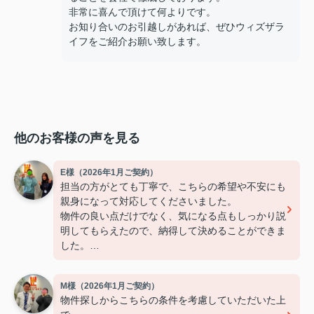
非常に喜んで頂けて何よりです。
お知り合いのお引越しがあれば、ぜひウィズザラ
イフをご紹介お願い致します。
他のお客様の声を見る
E様（2026年1月ご契約）
担当の方がとても丁寧で、こちらの希望や不安にも
親身になって対応してくださいました。
物件の良い点だけでなく、気になる点もしっかり説
明してもらえたので、納得して決めることができま
した。
連絡もこまめで対応が早く、安心して契約まで進め
られました。
M様（2026年1月ご契約）
また引っ越しの機会があれば、ぜひお願いしたいで
物件探しからこちらの条件を考慮していただいた上
す。