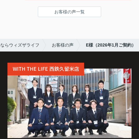
連絡もこまめで対応が早く、安心して契約まで進め
られました。
お客様の声一覧
また引っ越しの機会があれば、ぜひお願いしたいで
す。
すならウィズザライフ
お客様の声
E様（2026年1月ご契約）
WITH THE LIFE 西鉄久留米店