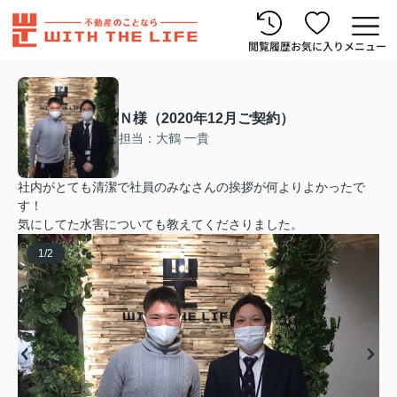
閲覧履歴
お気に入り
メニュー
Ｎ様（2020年12月ご契約）
担当：大鶴 一貴
社内がとても清潔で社員のみなさんの挨拶が何よりよかったで
す！
気にしてた水害についても教えてくださりました。
1
/
2