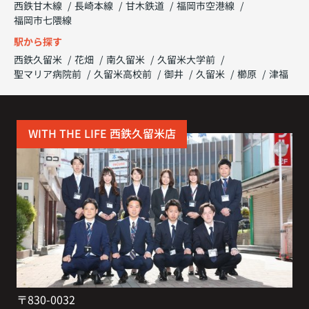
西鉄甘木線
長崎本線
甘木鉄道
福岡市空港線
福岡市七隈線
駅から探す
西鉄久留米
花畑
南久留米
久留米大学前
聖マリア病院前
久留米高校前
御井
久留米
櫛原
津福
WITH THE LIFE 西鉄久留米店
〒830-0032