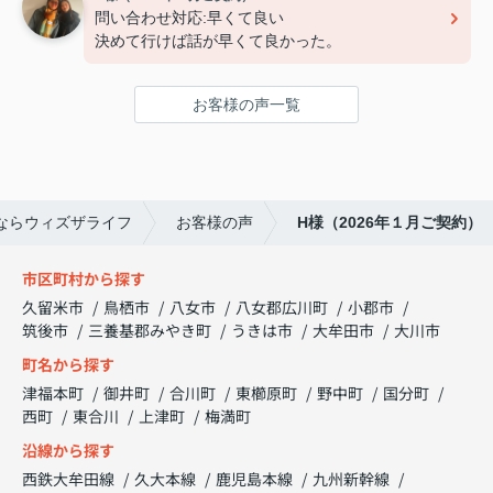
問い合わせ対応:早くて良い
決めて行けば話が早くて良かった。
お客様の声一覧
ならウィズザライフ
お客様の声
H様（2026年１月ご契約）
市区町村から探す
久留米市
鳥栖市
八女市
八女郡広川町
小郡市
筑後市
三養基郡みやき町
うきは市
大牟田市
大川市
町名から探す
津福本町
御井町
合川町
東櫛原町
野中町
国分町
西町
東合川
上津町
梅満町
沿線から探す
西鉄大牟田線
久大本線
鹿児島本線
九州新幹線