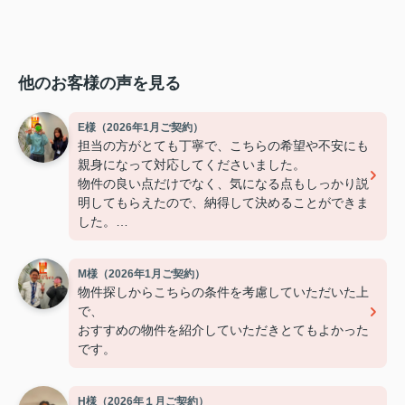
他のお客様の声を見る
E様（2026年1月ご契約）
担当の方がとても丁寧で、こちらの希望や不安にも
親身になって対応してくださいました。
物件の良い点だけでなく、気になる点もしっかり説
明してもらえたので、納得して決めることができま
した。
連絡もこまめで対応が早く、安心して契約まで進め
られました。
M様（2026年1月ご契約）
また引っ越しの機会があれば、ぜひお願いしたいで
物件探しからこちらの条件を考慮していただいた上
す。
で、
おすすめの物件を紹介していただきとてもよかった
です。
H様（2026年１月ご契約）