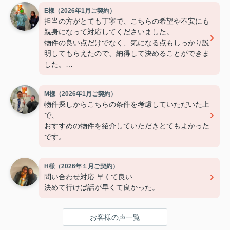
E様（2026年1月ご契約）
担当の方がとても丁寧で、こちらの希望や不安にも
親身になって対応してくださいました。
物件の良い点だけでなく、気になる点もしっかり説
明してもらえたので、納得して決めることができま
した。
連絡もこまめで対応が早く、安心して契約まで進め
られました。
M様（2026年1月ご契約）
また引っ越しの機会があれば、ぜひお願いしたいで
物件探しからこちらの条件を考慮していただいた上
す。
で、
おすすめの物件を紹介していただきとてもよかった
です。
H様（2026年１月ご契約）
問い合わせ対応:早くて良い
決めて行けば話が早くて良かった。
お客様の声一覧