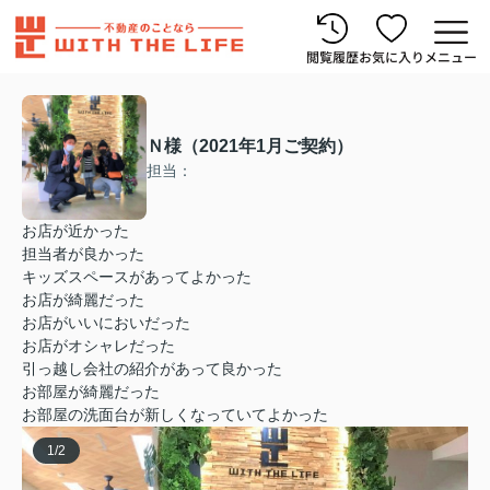
閲覧履歴
お気に入り
メニュー
Ｎ様（2021年1月ご契約）
担当：
お店が近かった
担当者が良かった
キッズスペースがあってよかった
お店が綺麗だった
お店がいいにおいだった
お店がオシャレだった
引っ越し会社の紹介があって良かった
お部屋が綺麗だった
お部屋の洗面台が新しくなっていてよかった
1
/
2