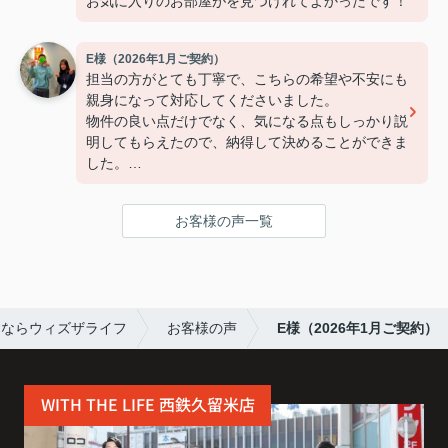
お気に入りのお部屋がを見つけれてよかったです！
E様（2026年1月ご契約）
担当の方がとても丁寧で、こちらの希望や不安にも
親身になって対応してくださいました。
物件の良い点だけでなく、気になる点もしっかり説
明してもらえたので、納得して決めることができま
した。
連絡もこまめで対応が早く、安心して契約まで進め
られました。
お客様の声一覧
また引っ越しの機会があれば、ぜひお願いしたいで
す。
すならウィズザライフ
お客様の声
E様（2026年1月ご契約）
WITH THE LIFE 西鉄久留米店