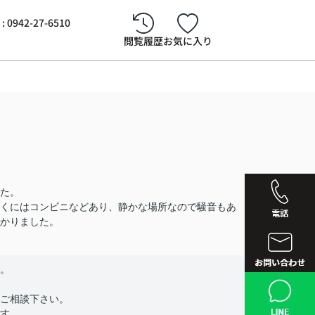
942-27-6510
閲覧履歴
お気に入り
た。
くにはコンビニなどあり、静かな場所なので騒音もあ
かりました。
。
西鉄久留
ご相談下さい。
す。