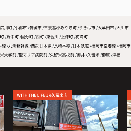
した
広川町
小郡市
筑後市
三養基郡みやき町
うきは市
大牟田市
大川市
原町
野中町
国分町
西町
東合川
上津町
梅満町
本線
九州新幹線
西鉄甘木線
長崎本線
甘木鉄道
福岡市空港線
福岡市
米大学前
聖マリア病院前
久留米高校前
御井
久留米
櫛原
津福
WITH THE LIFE JR久留米店