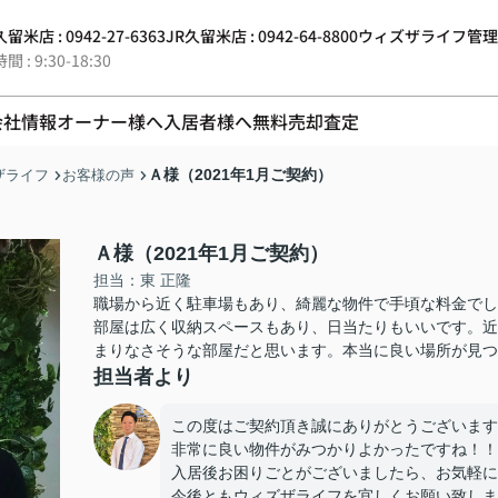
留米店 : 0942-27-6363
JR久留米店 : 0942-64-8800
ウィズザライフ管理 : 0
 : 9:30-18:30
会社情報
オーナー様へ
入居者様へ
無料売却査定
Ａ様（2021年1月ご契約）
ザライフ
お客様の声
Ａ様（2021年1月ご契約）
担当：東 正隆
職場から近く駐車場もあり、綺麗な物件で手頃な料金でし
部屋は広く収納スペースもあり、日当たりもいいです。近
まりなさそうな部屋だと思います。本当に良い場所が見つ
担当者より
この度はご契約頂き誠にありがとうございます
非常に良い物件がみつかりよかったですね！！
入居後お困りごとがございましたら、お気軽に
今後ともウィズザライフを宜しくお願い致しま