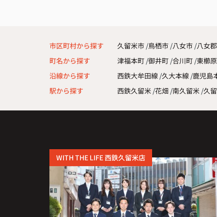
また引っ越しの機会があれば、ぜひお願い
いです。
市区町村から探す
久留米市
鳥栖市
八女市
八女郡
町名から探す
津福本町
御井町
合川町
東櫛
沿線から探す
西鉄大牟田線
久大本線
鹿児島
駅から探す
西鉄久留米
花畑
南久留米
久留
WITH THE LIFE 西鉄久留米店