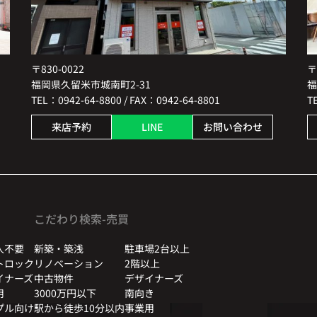
〒830-0022
〒
福岡県久留米市城南町2-31
福
TEL：0942-64-8800 / FAX：0942-64-8801
T
来店予約
LINE
お問い合わせ
こだわり検索-売買
人不要
新築・築浅
駐車場2台以上
トロック
リノベーション
2階以上
イナーズ
中古物件
デザイナーズ
用
3000万円以下
南向き
プル向け
駅から徒歩10分以内
事業用