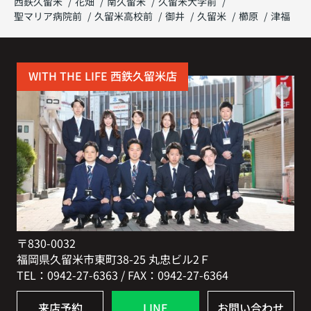
西鉄久留米
花畑
南久留米
久留米大学前
聖マリア病院前
久留米高校前
御井
久留米
櫛原
津福
WITH THE LIFE 西鉄久留米店
〒830-0032
福岡県久留米市東町38-25 丸忠ビル2Ｆ
TEL：0942-27-6363 / FAX：0942-27-6364
来店予約
LINE
お問い合わせ