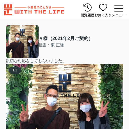
閲覧履歴
お気に入り
メニュー
Ａ様（2021年2月ご契約）
担当：東 正隆
親切な対応をしてもらいました。
1
/
2