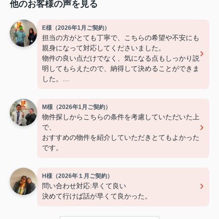
他のお客様の声を見る
E様（2026年1月ご契約）
担当の方がとても丁寧で、こちらの希望や不安にも
親身になって対応してくださいました。
物件の良い点だけでなく、気になる点もしっかり説
明してもらえたので、納得して決めることができま
した。
連絡もこまめで対応が早く、安心して契約まで進め
られました。
M様（2026年1月ご契約）
また引っ越しの機会があれば、ぜひお願いしたいで
物件探しからこちらの条件を考慮していただいた上
す。
で、
おすすめの物件を紹介していただきとてもよかった
です。
H様（2026年１月ご契約）
問い合わせ対応:早くて良い
決めて行けば話が早くて良かった。