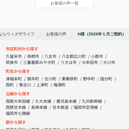
お客様の声一覧
ならウィズザライフ
お客様の声
H様（2026年１月ご契約）
市区町村から探す
久留米市
鳥栖市
八女市
八女郡広川町
小郡市
筑後市
三養基郡みやき町
うきは市
大牟田市
大川市
町名から探す
津福本町
御井町
合川町
東櫛原町
野中町
国分町
西町
東合川
上津町
梅満町
沿線から探す
西鉄大牟田線
久大本線
鹿児島本線
九州新幹線
西鉄甘木線
長崎本線
甘木鉄道
福岡市空港線
福岡市七隈線
駅から探す