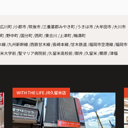
した
広川町
小郡市
筑後市
三養基郡みやき町
うきは市
大牟田市
大川市
原町
野中町
国分町
西町
東合川
上津町
梅満町
本線
九州新幹線
西鉄甘木線
長崎本線
甘木鉄道
福岡市空港線
福岡市
米大学前
聖マリア病院前
久留米高校前
御井
久留米
櫛原
津福
WITH THE LIFE JR久留米店