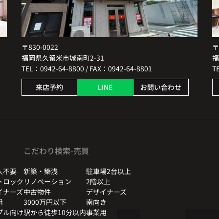
〒830-0022
〒
福岡県久留米市城南町2-31
福
TEL：0942-64-8800 / FAX：0942-64-8801
T
来店予約
LINE
お問い合わせ
こだわり検索-売買
人不要
新築・築浅
駐車場2台以上
トロック
リノベーション
2階以上
イナーズ
中古物件
デザイナーズ
用
3000万円以下
南向き
プル向け
駅から徒歩10分以内
事業用