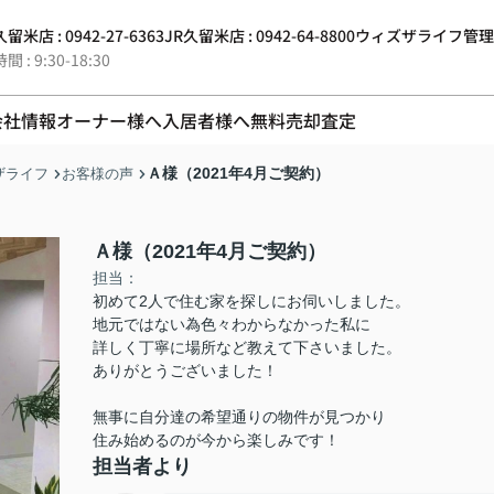
留米店 : 0942-27-6363
JR久留米店 : 0942-64-8800
ウィズザライフ管理 : 0
 : 9:30-18:30
会社情報
オーナー様へ
入居者様へ
無料売却査定
Ａ様（2021年4月ご契約）
ザライフ
お客様の声
Ａ様（2021年4月ご契約）
担当：
初めて2人で住む家を探しにお伺いしました。
地元ではない為色々わからなかった私に
詳しく丁寧に場所など教えて下さいました。
ありがとうございました！
無事に自分達の希望通りの物件が見つかり
住み始めるのが今から楽しみです！
担当者より