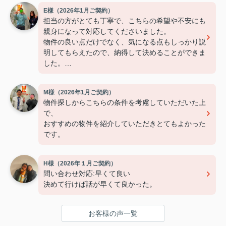
E様（2026年1月ご契約）
担当の方がとても丁寧で、こちらの希望や不安にも
親身になって対応してくださいました。
物件の良い点だけでなく、気になる点もしっかり説
明してもらえたので、納得して決めることができま
した。
連絡もこまめで対応が早く、安心して契約まで進め
られました。
M様（2026年1月ご契約）
また引っ越しの機会があれば、ぜひお願いしたいで
物件探しからこちらの条件を考慮していただいた上
す。
で、
おすすめの物件を紹介していただきとてもよかった
です。
H様（2026年１月ご契約）
問い合わせ対応:早くて良い
決めて行けば話が早くて良かった。
お客様の声一覧